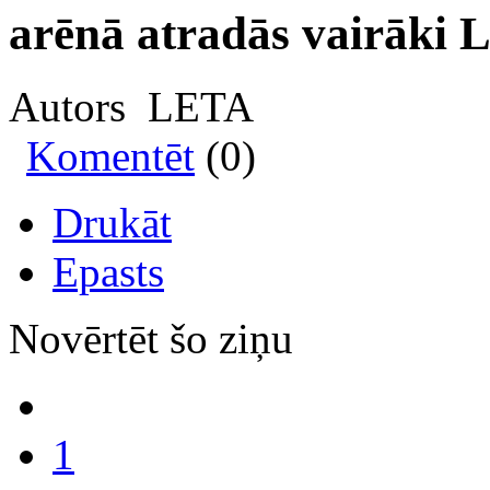
arēnā atradās vairāki La
Autors LETA
Komentēt
(0)
Drukāt
Epasts
Novērtēt šo ziņu
1