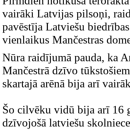
Pirmdien notikušā terorakta
vairāki Latvijas pilsoņi, r
pavēstīja Latviešu biedrība
vienlaikus Mančestras dome
Nūra raidījumā pauda, ka An
Mančestrā dzīvo tūkstošiem 
skartajā arēnā bija arī vairā
Šo cilvēku vidū bija arī 16 
dzīvojošā latviešu skolniece