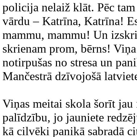
policija nelaiž klāt. Pēc tam
vārdu – Katrīna, Katrīna! Es
mammu, mammu! Un izskrien
skrienam prom, bērns! Viņa t
notirpušas no stresa un panik
Mančestrā dzīvojošā latviet
Viņas meitai skola šorīt jau
palīdzību, jo jauniete redzē
kā cilvēki panikā sabradā ci