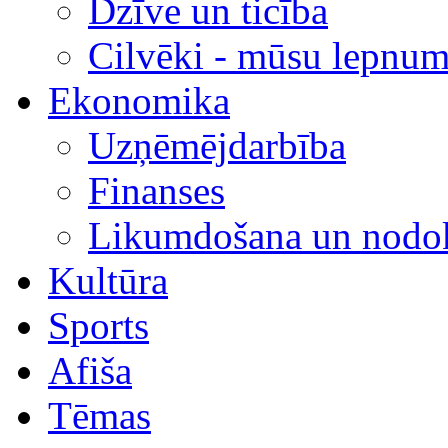
Dzīve un ticība
Cilvēki - mūsu lepnum
Ekonomika
Uzņēmējdarbība
Finanses
Likumdošana un nodok
Kultūra
Sports
Afiša
Tēmas