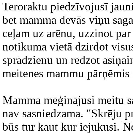
Teroraktu piedzīvojusī jauni
bet mamma devās viņu sagai
ceļam uz arēnu, uzzinot par
notikuma vietā dzirdot vis
sprādzienu un redzot asiņai
meitenes mammu pārņēmis 
Mamma mēģinājusi meitu saz
nav sasniedzama. "Skrēju p
būs tur kaut kur iejukusi. N