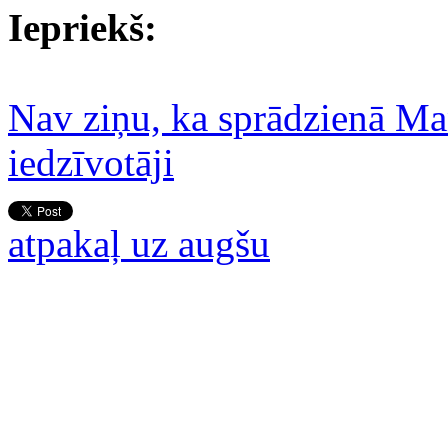
Iepriekš:
Nav ziņu, ka sprādzienā Man
iedzīvotāji
atpakaļ uz augšu