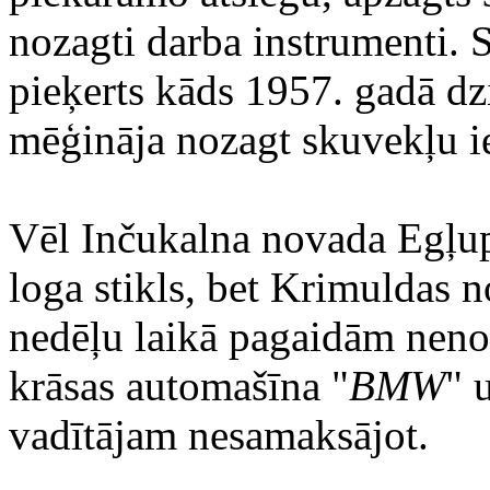
nozagti darba instrumenti. S
pieķerts kāds 1957. gadā dzi
mēģināja nozagt skuvekļu 
Vēl Inčukalna novada Egļupē
loga stikls, bet Krimuldas 
nedēļu laikā pagaidām neno
krāsas automašīna "
BMW
" 
vadītājam nesamaksājot.