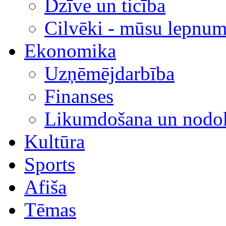
Dzīve un ticība
Cilvēki - mūsu lepnum
Ekonomika
Uzņēmējdarbība
Finanses
Likumdošana un nodok
Kultūra
Sports
Afiša
Tēmas