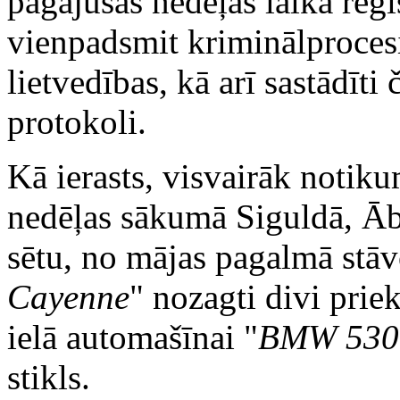
pagājušās nedēļas laikā reģi
vienpadsmit kriminālprocesi
lietvedības, kā arī sastādīt
protokoli.
Kā ierasts, visvairāk notiku
nedēļas sākumā Siguldā, Ābe
sētu, no mājas pagalmā stā
Cayenne
" nozagti divi prie
ielā automašīnai "
BMW 530
stikls.