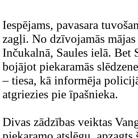
Iespējams, pavasara tuvošan
zagļi. No dzīvojamās mājas
Inčukalnā, Saules ielā. Bet
bojājot piekaramās slēdzene
– tiesa, kā informēja polici
atgriezies pie īpašnieka.
Divas zādzības veiktas Vang
piekaramo atslēgu, apzagts 