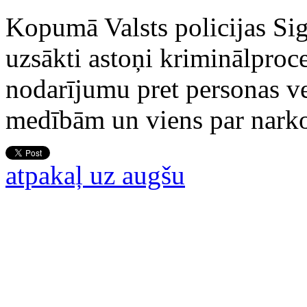
Kopumā Valsts policijas Sig
uzsākti astoņi kriminālproc
nodarījumu pret personas v
medībām un viens par narkot
atpakaļ uz augšu