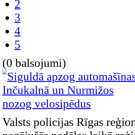
2
3
4
5
(0 balsojumi)
Valsts policijas Rīgas reģio