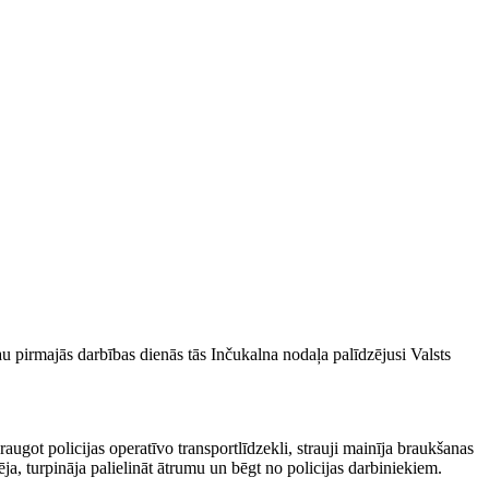
au pirmajās darbības dienās tās Inčukalna nodaļa palīdzējusi Valsts
raugot policijas operatīvo transportlīdzekli, strauji mainīja braukšanas
a, turpināja palielināt ātrumu un bēgt no policijas darbiniekiem.