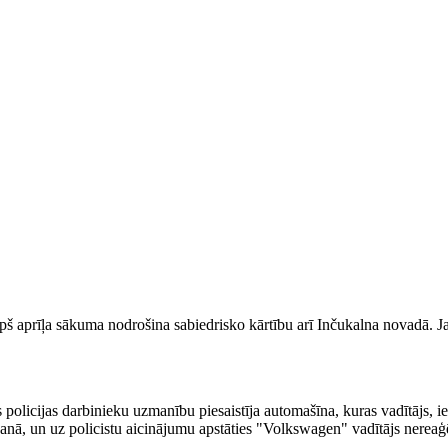
kopš aprīļa sākuma nodrošina sabiedrisko kārtību arī Inčukalna novadā. J
s policijas darbinieku uzmanību piesaistīja automašīna, kuras vadītājs, ie
nā, un uz policistu aicinājumu apstāties "Volkswagen" vadītājs nereaģēj