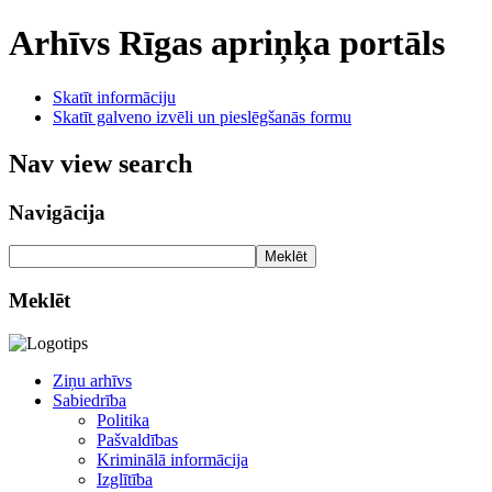
Arhīvs
Rīgas apriņķa portāls
Skatīt informāciju
Skatīt galveno izvēli un pieslēgšanās formu
Nav view search
Navigācija
Meklēt
Meklēt
Ziņu arhīvs
Sabiedrība
Politika
Pašvaldības
Kriminālā informācija
Izglītība