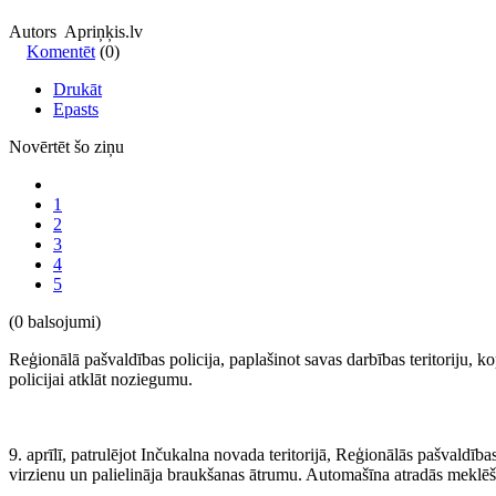
Autors Apriņķis.lv
Komentēt
(0)
Drukāt
Epasts
Novērtēt šo ziņu
1
2
3
4
5
(0 balsojumi)
Reģionālā pašvaldības policija, paplašinot savas darbības teritoriju, 
policijai atklāt noziegumu.
9. aprīlī, patrulējot Inčukalna novada teritorijā, Reģionālās pašvaldība
virzienu un palielināja braukšanas ātrumu. Automašīna atradās meklēša