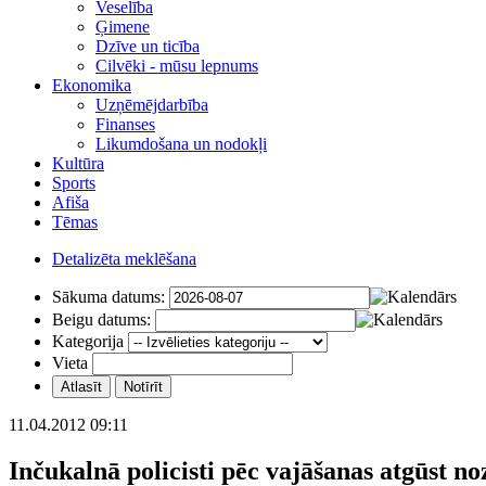
Veselība
Ģimene
Dzīve un ticība
Cilvēki - mūsu lepnums
Ekonomika
Uzņēmējdarbība
Finanses
Likumdošana un nodokļi
Kultūra
Sports
Afiša
Tēmas
Detalizēta meklēšana
Sākuma datums:
Beigu datums:
Kategorija
Vieta
11.04.2012 09:11
Inčukalnā policisti pēc vajāšanas atgūst n