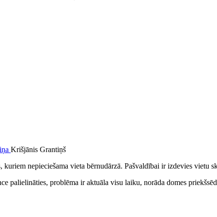
Krišjānis Grantiņš
, kuriem nepieciešama vieta bērnudārzā. Pašvaldībai ir izdevies vietu sk
e palielināties, problēma ir aktuāla visu laiku, norāda domes priekšsēd