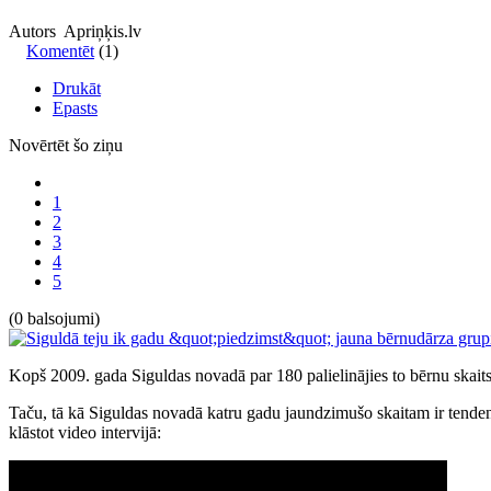
Autors Apriņķis.lv
Komentēt
(1)
Drukāt
Epasts
Novērtēt šo ziņu
1
2
3
4
5
(0 balsojumi)
Kopš 2009. gada Siguldas novadā par 180 palielinājies to bērnu skaits
Taču, tā kā Siguldas novadā katru gadu jaundzimušo skaitam ir tendenc
klāstot video intervijā: