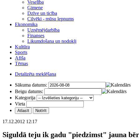
Veselība
Ģimene
Dzīve un ticība
Cilvēki - mūsu lepnums
Ekonomika
Uzņēmējdarbība
Finanses
Likumdošana un nodokļi
Kultūra
Sports
Afiša
Tēmas
Detalizēta meklēšana
Sākuma datums:
Beigu datums:
Kategorija
Vieta
17.12.2012 12:17
Siguldā teju ik gadu "piedzimst" jauna b