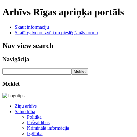
Arhīvs
Rīgas apriņķa portāls
Skatīt informāciju
Skatīt galveno izvēli un pieslēgšanās formu
Nav view search
Navigācija
Meklēt
Meklēt
Ziņu arhīvs
Sabiedrība
Politika
Pašvaldības
Kriminālā informācija
Izglītība