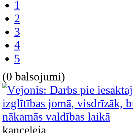
1
2
3
4
5
(0 balsojumi)
kanceleja