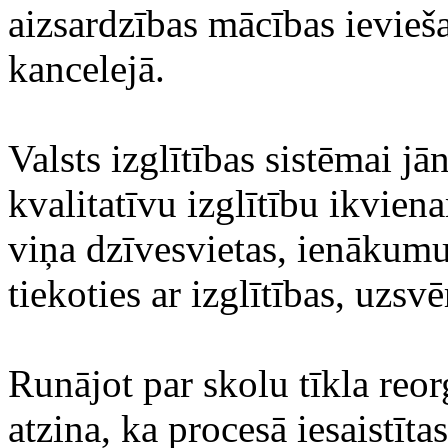
aizsardzības mācības ievieš
kancelejā.
Valsts izglītības sistēmai jā
kvalitatīvu izglītību ikvie
viņa dzīvesvietas, ienākumu
tiekoties ar izglītības, uzsv
Runājot par skolu tīkla reor
atzina, ka procesā iesaistīta