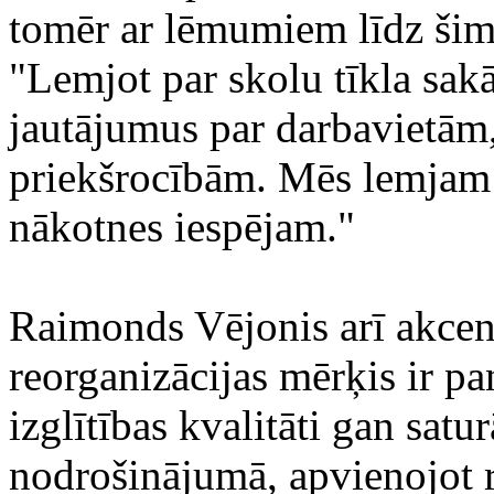
tomēr ar lēmumiem līdz šim 
"Lemjot par skolu tīkla sak
jautājumus par darbavietām
priekšrocībām. Mēs lemjam 
nākotnes iespējam."
Raimonds Vējonis arī akcent
reorganizācijas mērķis ir pa
izglītības kvalitāti gan satu
nodrošinājumā, apvienojot r