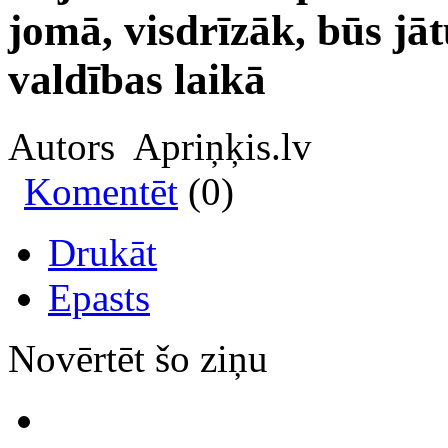
jomā, visdrīzāk, būs jā
valdības laikā
Autors Apriņķis.lv
Komentēt
(0)
Drukāt
Epasts
Novērtēt šo ziņu