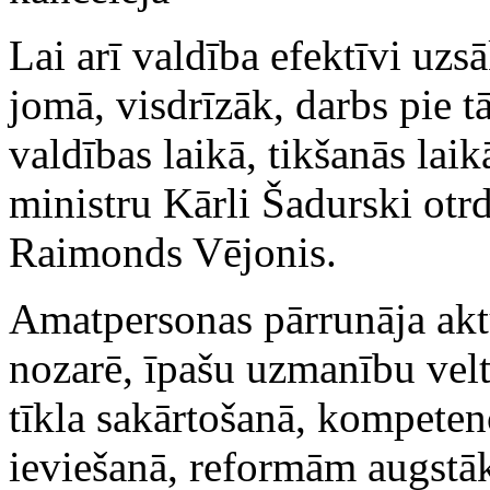
Lai arī valdība efektīvi uzs
jomā, visdrīzāk, darbs pie 
valdības laikā, tikšanās laik
ministru Kārli Šadurski otrd
Raimonds Vējonis.
Amatpersonas pārrunāja aktu
nozarē, īpašu uzmanību velt
tīkla sakārtošanā, kompetenc
ieviešanā, reformām augstāka