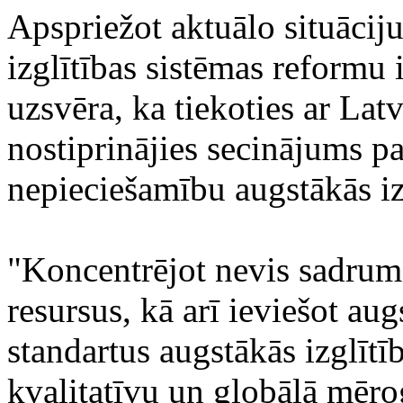
Apspriežot aktuālo situāciju
izglītības sistēmas reformu 
uzsvēra, ka tiekoties ar Lat
nostiprinājies secinājums p
nepieciešamību augstākās iz
"Koncentrējot nevis sadrums
resursus, kā arī ieviešot a
standartus augstākās izglītī
kvalitatīvu un globālā mēr