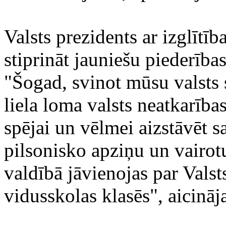
Valsts prezidents ar izglītīb
stiprināt jauniešu piederības
"Šogad, svinot mūsu valsts 
liela loma valsts neatkarības
spējai un vēlmei aizstāvēt s
pilsonisko apziņu un vairot
valdībā jāvienojas par Valst
vidusskolas klasēs", aicināj