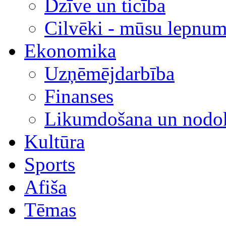
Dzīve un ticība
Cilvēki - mūsu lepnum
Ekonomika
Uzņēmējdarbība
Finanses
Likumdošana un nodok
Kultūra
Sports
Afiša
Tēmas