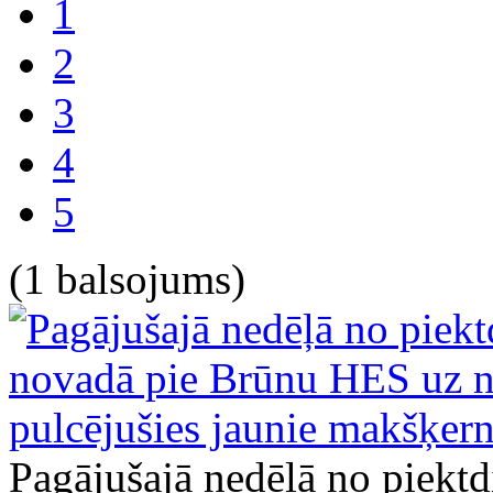
1
2
3
4
5
(1 balsojums)
Pagājušajā nedēļā no piektd