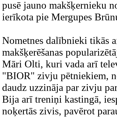
pusē jauno makšķernieku nom
ierīkota pie Mergupes Brūnu
Nometnes dalībnieki tikās a
makšķerēšanas popularizēt
Māri Olti, kuri vada arī tele
"BIOR" zivju pētniekiem, n
daudz uzzināja par zivju p
Bija arī treniņi kastingā, ie
noķertās zivis, pavērot pa