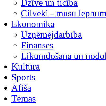
Dzīve un ticība
Cilvēki - mūsu lepnum
Ekonomika
Uzņēmējdarbība
Finanses
Likumdošana un nodok
Kultūra
Sports
Afiša
Tēmas