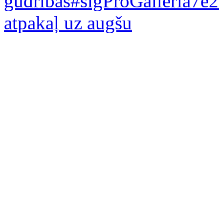
gudribas#sigProGalleria7e
atpakaļ uz augšu