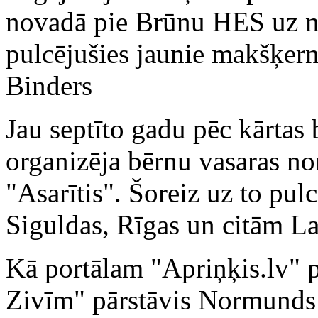
novadā pie Brūnu HES uz no
pulcējušies jaunie makšķerni
Binders
Jau septīto gadu pēc kārtas
organizēja bērnu vasaras n
"Asarītis". Šoreiz uz to pul
Siguldas, Rīgas un citām La
Kā portālam "Apriņķis.lv" p
Zivīm" pārstāvis Normunds 