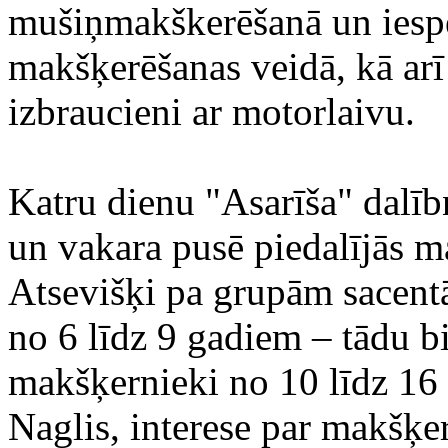
mušiņmakškerēšanā un iespē
makšķerēšanas veidā, kā arī
izbraucieni ar motorlaivu.
Katru dienu "Asarīša" dalībn
un vakara pusē piedalījās m
Atsevišķi pa grupām sacent
no 6 līdz 9 gadiem – tādu b
makšķernieki no 10 līdz 1
Naglis, interese par makšķe