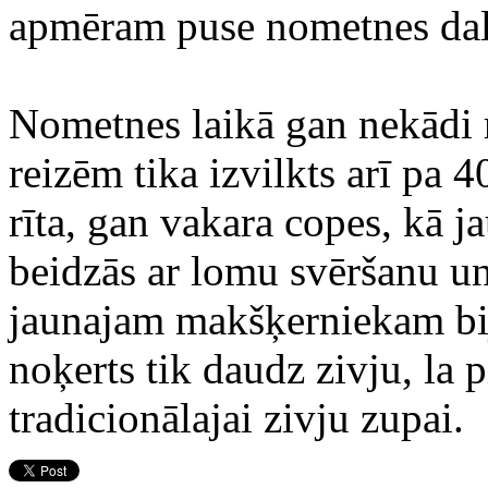
apmēram puse nometnes dalī
Nometnes laikā gan nekādi r
reizēm tika izvilkts arī p
rīta, gan vakara copes, kā j
beidzās ar lomu svēršanu un 
jaunajam makšķerniekam bija
noķerts tik daudz zivju, la 
tradicionālajai zivju zupai.