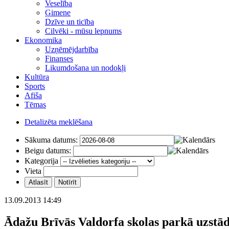
Veselība
Ģimene
Dzīve un ticība
Cilvēki - mūsu lepnums
Ekonomika
Uzņēmējdarbība
Finanses
Likumdošana un nodokļi
Kultūra
Sports
Afiša
Tēmas
Detalizēta meklēšana
Sākuma datums:
Beigu datums:
Kategorija
Vieta
13.09.2013 14:49
Ādažu Brīvās Valdorfa skolas parkā uzstādī