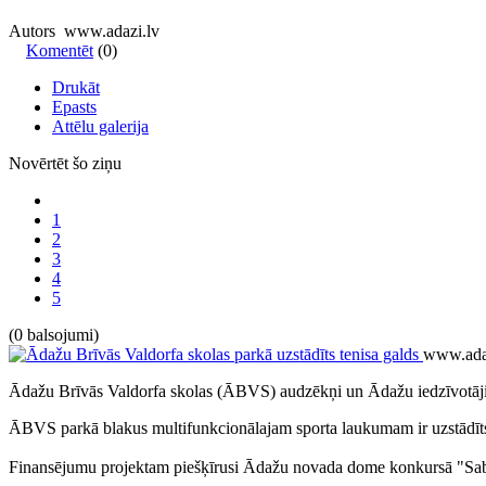
Autors www.adazi.lv
Komentēt
(0)
Drukāt
Epasts
Attēlu galerija
Novērtēt šo ziņu
1
2
3
4
5
(0 balsojumi)
www.ada
Ādažu Brīvās Valdorfa skolas (ĀBVS) audzēkņi un Ādažu iedzīvotāji va
ĀBVS parkā blakus multifunkcionālajam sporta laukumam ir uzstādīts t
Finansējumu projektam piešķīrusi Ādažu novada dome konkursā "Sabi