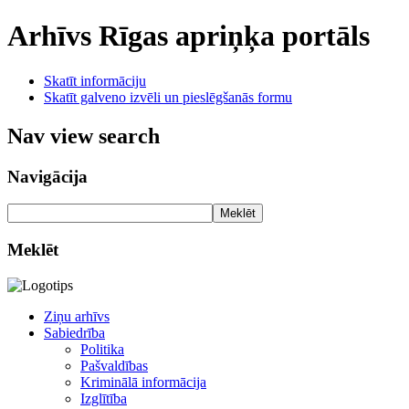
Arhīvs
Rīgas apriņķa portāls
Skatīt informāciju
Skatīt galveno izvēli un pieslēgšanās formu
Nav view search
Navigācija
Meklēt
Meklēt
Ziņu arhīvs
Sabiedrība
Politika
Pašvaldības
Kriminālā informācija
Izglītība