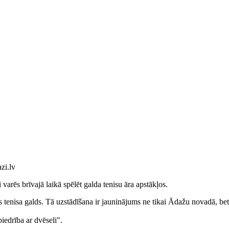
zi.lv
rēs brīvajā laikā spēlēt galda tenisu āra apstākļos.
enisa galds. Tā uzstādīšana ir jauninājums ne tikai Ādažu novadā, bet 
edrība ar dvēseli"
.