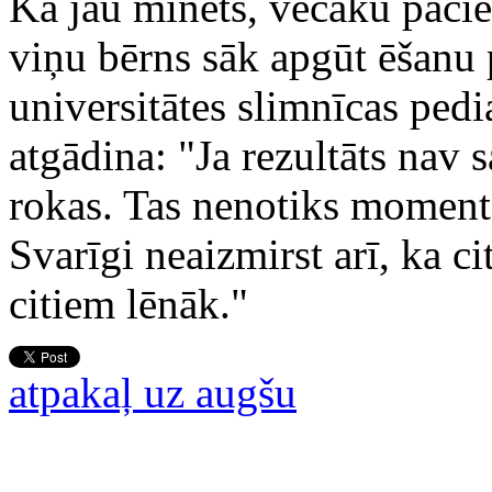
Kā jau minēts, vecāku paciet
viņu bērns sāk apgūt ēšanu 
universitātes slimnīcas ped
atgādina: "Ja rezultāts nav 
rokas. Tas nenotiks momentāl
Svarīgi neaizmirst arī, ka c
citiem lēnāk."
atpakaļ uz augšu