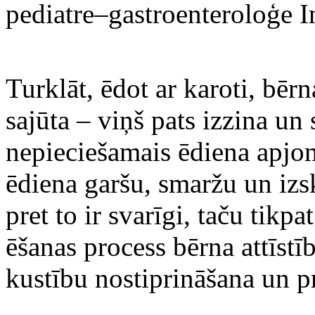
pediatre–gastroenteroloģe I
Turklāt, ēdot ar karoti, bēr
sajūta – viņš pats izzina un
nepieciešamais ēdiena apjom
ēdiena garšu, smaržu un izsk
pret to ir svarīgi, taču tikp
ēšanas process bērna attīstī
kustību nostiprināšana un pr