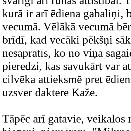
svarīgi arī runas attīstībai.
kurā ir arī ēdiena gabaliņi
vecumā. Vēlākā vecumā bērns
brīdī, kad vecāki pēkšņi sā
nesapratīs, ko no viņa sagai
pieredzi, kas savukārt var 
cilvēka attieksmē pret ēdie
uzsver daktere Kaže.
Tāpēc arī gatavie, veikalo