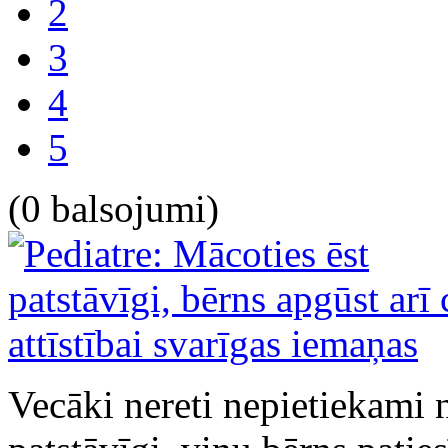
2
3
4
5
(0 balsojumi)
Vecāki nereti nepietiekami n