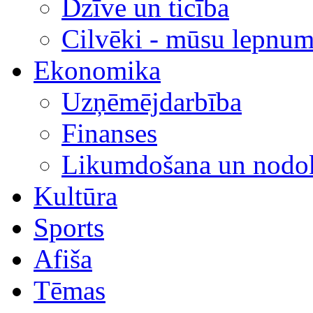
Dzīve un ticība
Cilvēki - mūsu lepnum
Ekonomika
Uzņēmējdarbība
Finanses
Likumdošana un nodok
Kultūra
Sports
Afiša
Tēmas