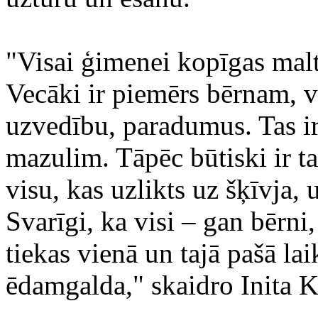
"Visai ģimenei kopīgas maltī
Vecāki ir piemērs bērnam, 
uzvedību, paradumus. Tas ir
mazulim. Tāpēc būtiski ir ta
visu, kas uzlikts uz šķīvja, 
Svarīgi, ka visi – gan bērni
tiekas vienā un tajā pašā lai
ēdamgalda," skaidro Inita K