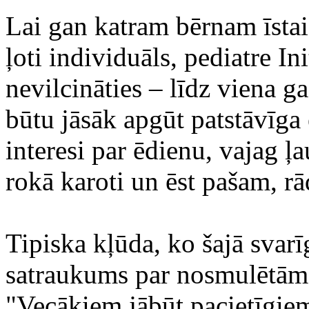
Lai gan katram bērnam īstais
ļoti individuāls, pediatre I
nevilcināties – līdz viena 
būtu jāsāk apgūt patstāvīg
interesi par ēdienu, vajag ļ
rokā karoti un ēst pašam, r
Tipiska kļūda, ko šajā svarī
satraukums par nosmulētām
"Vecākiem jābūt pacietīgie