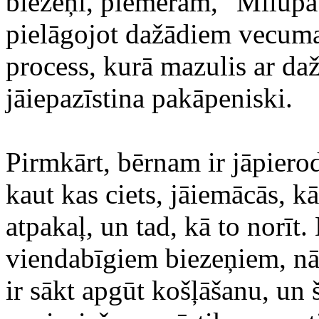
biezeņi, piemēram, "Milupa"
pielāgojot dažādiem vecuma
process, kurā mazulis ar da
jāiepazīstina pakāpeniski.
Pirmkārt, bērnam ir jāpierod
kaut kas ciets, jāiemācās, k
atpakaļ, un tad, kā to norīt.
viendabīgiem biezeņiem, nā
ir sākt apgūt košļāšanu, u