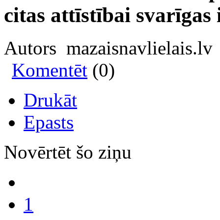
citas attīstībai svarīga
Autors mazaisnavlielais.lv
Komentēt
(0)
Drukāt
Epasts
Novērtēt šo ziņu
1