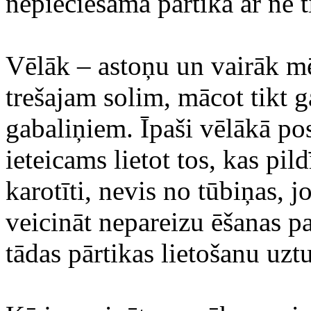
nepieciešama pārtika ar ne t
Vēlāk – astoņu un vairāk mē
trešajam solim, mācot tikt 
gabaliņiem. Īpaši vēlākā po
ieteicams lietot tos, kas pil
karotīti, nevis no tūbiņas, 
veicināt nepareizu ēšanas p
tādas pārtikas lietošanu uztu