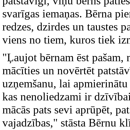
patstāvīgi, viņu bērns patiesī
svarīgas iemaņas. Bērna pier
redzes, dzirdes un taustes p
viens no tiem, kuros tiek iz
"Ļaujot bērnam ēst pašam, 
mācīties un novērtēt patstā
uzņemšanu, lai apmierinātu
kas nenoliedzami ir dzīvībai
mācās pats sevi aprūpēt, pat
vajadzības," stāsta Bērnu kl