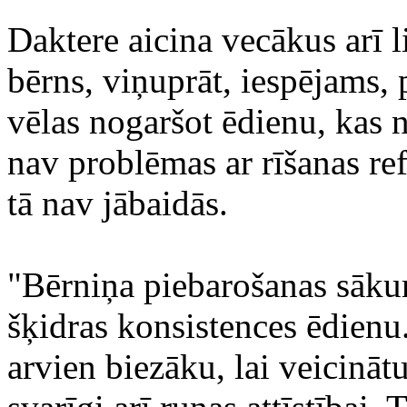
Daktere aicina vecākus arī l
bērns, viņuprāt, iespējams, 
vēlas nogaršot ēdienu, kas 
nav problēmas ar rīšanas ref
tā nav jābaidās.
"Bērniņa piebarošanas sākum
šķidras konsistences ēdienu
arvien biezāku, lai veicināt