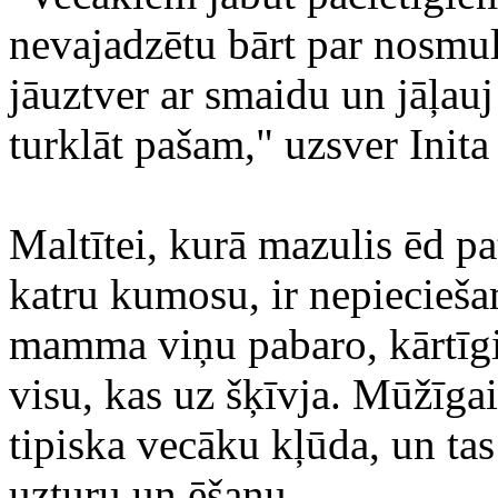
nevajadzētu bārt par nosmulē
jāuztver ar smaidu un jāļauj
turklāt pašam," uzsver Inita
Maltītei, kurā mazulis ēd pa
katru kumosu, ir nepieciešam
mamma viņu pabaro, kārtīgi 
visu, kas uz šķīvja. Mūžīgai
tipiska vecāku kļūda, un tas 
uzturu un ēšanu.