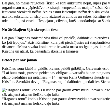
Lai gan, no malas raugoties, šķiet, ka roņi aukstumu nejūt, rūpes par ve
organismam nav jāpiedzīvo tik strauja temperatūras maiņa,” stāsta Kristīn
ieteicams vienkārši nožūt. Arī es esmu iecienījusi nožūt dabiskā veidā.”
uzvilkt aukstumu un slapjumu aizturošus cimdus un zeķes. Kristīne a
ūdenī un bijusi vesela. “Iespējams, cilvēks, kurš nenodarbojas ar šo z
No ātrākajiem šķir skropstas tiesa
Lai gan “Raganas roņiem” viss tikai vēl priekšā, dalībnieku pieredzes
ko ļoti lepojos,” atzīst Kristīne, kura pati piedalījusies arī starptaut
distancē. “Mana sīvākā konkurente ir vārda māsa no Igaunijas, kura a
Kristīne un atzīst, ka pagaidām šķērslis ir finanses.
Peldēt pat nav jāmāk
Kristīnes roņu klubā ir gaidīts ikviens peldēt gribētājs. Galvenais esot
“Lai būtu ronis, prasme peldēt nav obligāta – var taču būt arī pingvī
plāno piedalīties arī raganieši, – 14. janvārī Raita Gultnieka ikgadēj
Kristīne. Savukārt deviņi “Raganas roņu” dalībnieki piedalīsies Ziema
“Raganas roņu” kodols Kristīne par gausu dzīvesveidu nevar sūdzēties 
sāk aizņemt aizvien lielāku daļu laika.