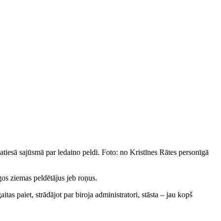
tiesā sajūsmā par ledaino peldi. Foto: no Kristīnes Rātes personīgā
gos ziemas peldētājus jeb roņus.
tas paiet, strādājot par biroja administratori, stāsta – jau kopš