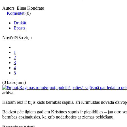
Autors Elīna Kondrāte
Komentēt
(0)
Drukāt
Epasts
Novērtēt šo ziņu
1
2
3
4
5
(0 balsojumi)
arhīva.
Katram reiz ir bijis kāds bērnības sapnis, arī Krimuldas novadā dzīvoj
Beidzot pēc ilgiem gadiem Kristīnes sapnis ir piepildījies – jau otro se
bērnības apzinājusies, ka grib nodarboties ar ziemas peldēšanu.