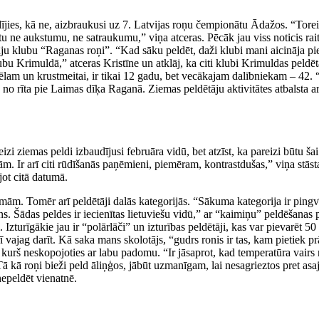
ījies, kā ne, aizbraukusi uz 7. Latvijas roņu čempionātu Ādažos. “Toreiz,
tu ne aukstumu, ne satraukumu,” viņa atceras. Pēcāk jau viss noticis rai
ju klubu “Raganas roņi”. “Kad sāku peldēt, daži klubi mani aicināja pie
bu Krimuldā,” atceras Kristīne un atklāj, ka citi klubi Krimuldas peldēt
dēlam un krustmeitai, ir tikai 12 gadu, bet vecākajam dalībniekam – 42. 
0 no rīta pie Laimas dīķa Raganā. Ziemas peldētāju aktivitātes atbalsta
izi ziemas peldi izbaudījusi februāra vidū, bet atzīst, ka pareizi būtu ša
m. Ir arī citi rūdīšanās paņēmieni, piemēram, kontrastdušas,” viņa stās
jot citā datumā.
mām. Tomēr arī peldētāji dalās kategorijās. “Sākuma kategorija ir pingvīn
ens. Šādas peldes ir iecienītas lietuviešu vidū,” ar “kaimiņu” peldēšanas
Izturīgākie jau ir “polārlāči” un izturības peldētāji, kas var pievarēt 5
ā arī vajag darīt. Kā saka mans skolotājs, “gudrs ronis ir tas, kam pietiek p
rš neskopojoties ar labu padomu. “Ir jāsaprot, kad temperatūra vairs n
 Tā kā roņi bieži peld āliņģos, jābūt uzmanīgam, lai nesagrieztos pret 
nepeldēt vienatnē.