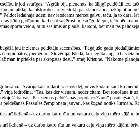
selību ir ļoti svarīgas. “Agrāk bija pieņemts, ka āliņģī peldētāji lec, ta
e un atklāj, ka atšķiroties arī viedokļi par slaucīšanos, izkāpjot no ūden
 Peldot ledainajā ūdenī nav ieteicams mērcēt galvu, taču, ja to dara, lab
tceras kādu gadījumu, kad esot saķērusi briesmīgu klepu, taču pēc mamm
iemas sporta veidu, būtu saslimis ar plaušu karsoni, bet man tas palīdzē
 bagāžā jau ir ziemas peldētāju sacensības. “Pagājušo gadu piedalījāmie
iskos čempionātos, piemēram, Slovēnijā, Bledā, kur iegūta augstā 6. vieta
llaž man ir priekšā par skropstas tiesu,” smej Kristīne. “Nākotnē plān
 gribēšana. “Svarīgākais ir darīt to sevis dēļ, nevis kādam kaut ko pierādī
ns,” viņa iedrošina. “Tas, kas der vienam, neder citam. Bet roņošana ir
ās ceļojošā balvas “Par ziemas peldēšanas popularizēšanu” pasniegšanā, k
s peldēšanas Pasaules čempionātā janvārī, kas šogad notiks Jūrmalā. Ro
arī ikdienā – uz darbu katru rītu un vakaru ceļu viņa mēro kājām, brīva