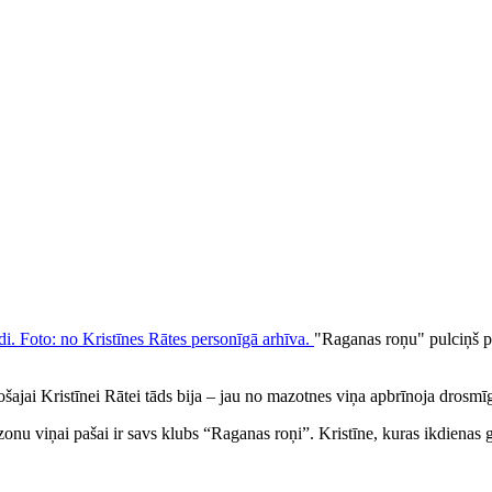
"Raganas roņu" pulciņš pa
ošajai Kristīnei Rātei tāds bija – jau no mazotnes viņa apbrīnoja drosmī
zonu viņai pašai ir savs klubs “Raganas roņi”. Kristīne, kuras ikdienas gai