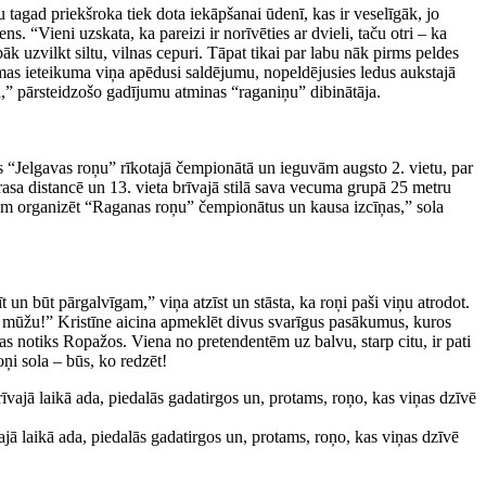
ču tagad priekšroka tiek dota iekāpšanai ūdenī, kas ir veselīgāk, jo
s. “Vieni uzskata, ka pareizi ir norīvēties ar dvieli, taču otri – ka
āk uzvilkt siltu, vilnas cepuri. Tāpat tikai par labu nāk pirms peldes
as ieteikuma viņa apēdusi saldējumu, nopeldējusies ledus aukstajā
ja,” pārsteidzošo gadījumu atminas “raganiņu” dibinātāja.
s “Jelgavas roņu” rīkotajā čempionātā un ieguvām augsto 2. vietu, par
 brasa distancē un 13. vieta brīvajā stilā sava vecuma grupā 25 metru
ojam organizēt “Raganas roņu” čempionātus un kausa izcīņas,” sola
t un būt pārgalvīgam,” viņa atzīst un stāsta, ka roņi paši viņu atrodot.
 uz mūžu!” Kristīne aicina apmeklēt divus svarīgus pasākumus, kuros
as notiks Ropažos. Viena no pretendentēm uz balvu, starp citu, ir pati
ņi sola – būs, ko redzēt!
jā laikā ada, piedalās gadatirgos un, protams, roņo, kas viņas dzīvē