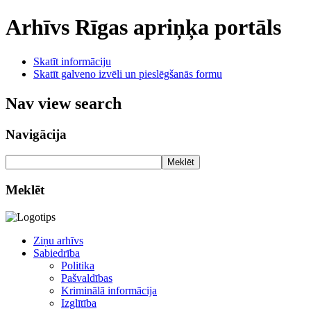
Arhīvs
Rīgas apriņķa portāls
Skatīt informāciju
Skatīt galveno izvēli un pieslēgšanās formu
Nav view search
Navigācija
Meklēt
Meklēt
Ziņu arhīvs
Sabiedrība
Politika
Pašvaldības
Kriminālā informācija
Izglītība