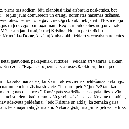
 pirms trīs gadiem, biju plānojusi tikai aizbraukt paskatīties, bet
ti – iegūti jauni domubiedri un draugi, norunātas nākamās tikšanās.
vienoties, bet ne uz Jelgavu, ne Ogri braukt nebija ērti. Nozīme bija
ājus mīļi dēvējot par raganiņām. Regulāri pulcējoties nu jau vairāk
“Mēs esam jauni roņi,” smej Kristīne. Nu jau par tradīciju
 arī Krimuldas Dome, kas ļauj kluba dalībniekiem sacensībām trenēties
i lietai gatavoties, pakāpeniski rūdoties. “Peldam arī vasarās. Laikam
ta. Šī sezona “Raganas roņiem” aizsākusies 8. oktobrī, dienu pēc
i, kā saka mans dēls, kurš arī ir aktīvs ziemas peldēšanas piekritējs.
 paradumiem iepazīstina sieviete. “Par roni peldētāju dēvē tad, kad
0 metru garas distances.” Tomēr pats svarīgākais esot paļauties savām
rāta nelīst ūdenī, kad ir mīnus 30 grādu sals”,” stāsta Kristīne un atklāj,
av adekvāta peldēšanai,” teic Kristīne un atklāj, ka zemākā gaisa
asajām, ledainajām āliņģa malām. Nekādā gadījumā pirms peldes nedrīkst