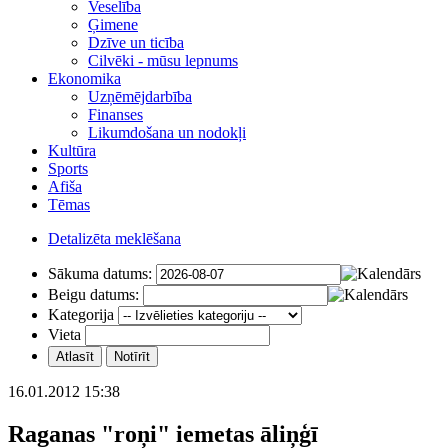
Veselība
Ģimene
Dzīve un ticība
Cilvēki - mūsu lepnums
Ekonomika
Uzņēmējdarbība
Finanses
Likumdošana un nodokļi
Kultūra
Sports
Afiša
Tēmas
Detalizēta meklēšana
Sākuma datums:
Beigu datums:
Kategorija
Vieta
16.01.2012 15:38
Raganas "roņi" iemetas āliņģī