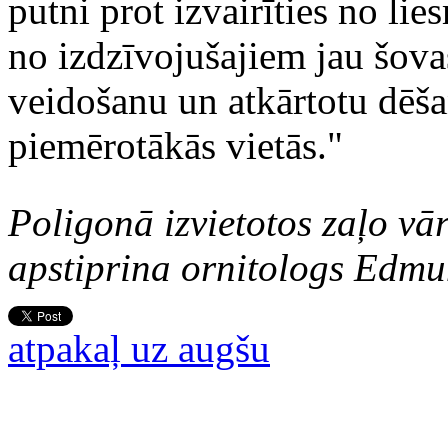
putni prot izvairīties no l
no izdzīvojušajiem jau šova
veidošanu un atkārtotu dēšan
piemērotākās vietās."
Poligonā izvietotos zaļo vā
apstiprina ornitologs Edmu
atpakaļ uz augšu