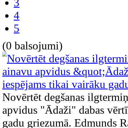
3
4
5
(0 balsojumi)
Novērtēt degšanas ilgtermi
apvidus "Ādaži" dabas vērtī
gadu griezumā.
Edmunds Ra