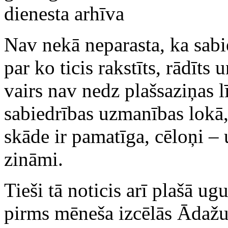
dienesta arhīva
Nav nekā neparasta, ka sabie
par ko ticis rakstīts, rādīts
vairs nav nedz plašsaziņas l
sabiedrības uzmanības lokā,
skāde ir pamatīga, cēloņi – 
zināmi.
Tieši tā noticis arī plašā u
pirms mēneša izcēlās Ādažu 