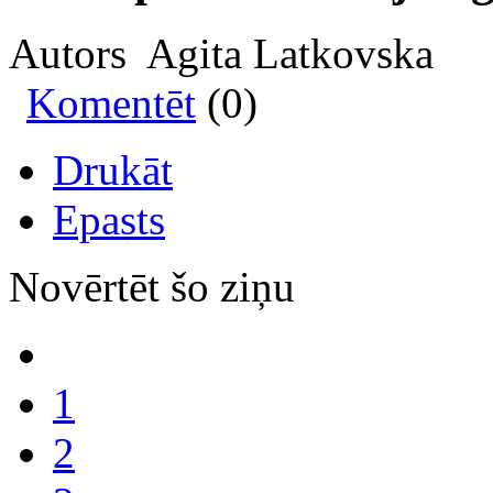
Autors Agita Latkovska
Komentēt
(0)
Drukāt
Epasts
Novērtēt šo ziņu
1
2