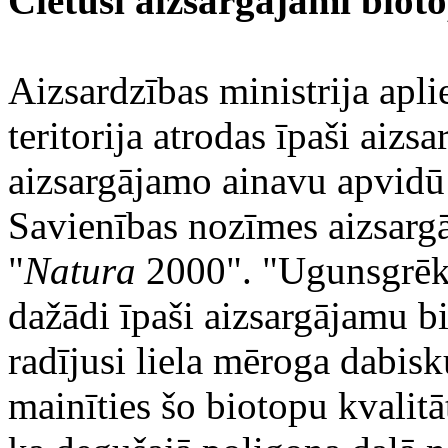
Cietuši aizsargājami bioto
Aizsardzības ministrija apli
teritorija atrodas īpaši aizs
aizsargājamo ainavu apvidū 
Savienības nozīmes aizsargā
"
Natura
2000". "Ugunsgrēka 
dažādi īpaši aizsargājamu b
radījusi liela mēroga dabisk
mainīties šo biotopu kvalitā