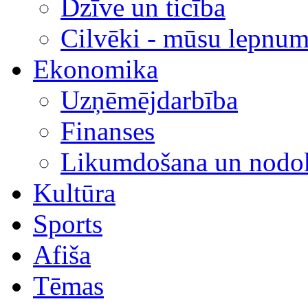
Dzīve un ticība
Cilvēki - mūsu lepnum
Ekonomika
Uzņēmējdarbība
Finanses
Likumdošana un nodok
Kultūra
Sports
Afiša
Tēmas