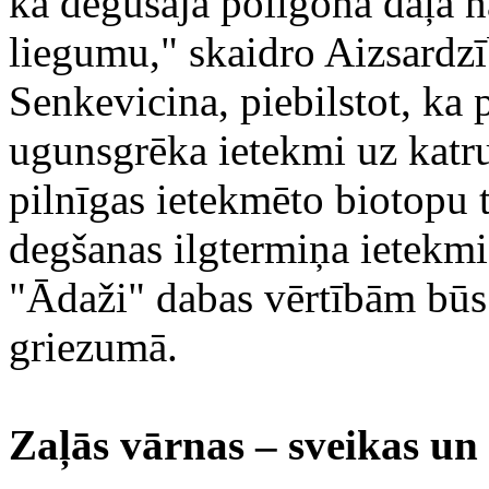
ka degušajā poligona daļā 
liegumu," skaidro Aizsardzī
Senkevicina, piebilstot, ka 
ugunsgrēka ietekmi uz katru
pilnīgas ietekmēto biotopu t
degšanas ilgtermiņa ietekm
"Ādaži" dabas vērtībām būs 
griezumā.
Zaļās vārnas – sveikas un 