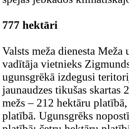
777 hektāri
Valsts meža dienesta Meža u
vadītāja vietnieks Zigmunds
ugunsgrēkā izdegusi teritor
jaunaudzes tikušas skartas 2
mežs – 212 hektāru platībā,
platībā. Ugunsgrēks nopostī
platībā; četru hektāru platī