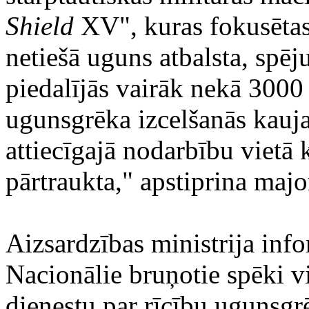
Shield
XV", kuras fokusētas u
netiešā uguns atbalsta, spēj
piedalījās vairāk nekā 3000
ugunsgrēka izcelšanās kauj
attiecīgajā nodarbību vietā 
pārtraukta," apstiprina majo
Aizsardzības ministrija inf
Nacionālie bruņotie spēki v
dienestu par rīcību ugunsgr