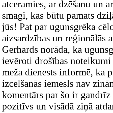
atceramies, ar dzēšanu un a
smagi, kas būtu pamats dziļ
jūs! Pat par ugunsgrēka cēl
aizsardzības un reģionālās a
Gerhards norāda, ka ugunsgr
ievēroti drošības noteikumi
meža dienests informē, ka 
izcelšanās iemesls nav zinām
komentārs par šo ir gandrīz 
pozitīvs un visādā ziņā atda