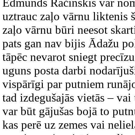
Edmunds Račinskis var nomi
uztrauc zaļo vārnu liktenis 
zaļo vārnu būri neesot skart
pats gan nav bijis Ādažu po
tāpēc nevarot sniegt precīz
uguns posta darbi nodarījuš
vispārīgi par putniem runājo
tad izdegušajās vietās – vai
var būt gājušas bojā to put
kas perē uz zemes vai nelie