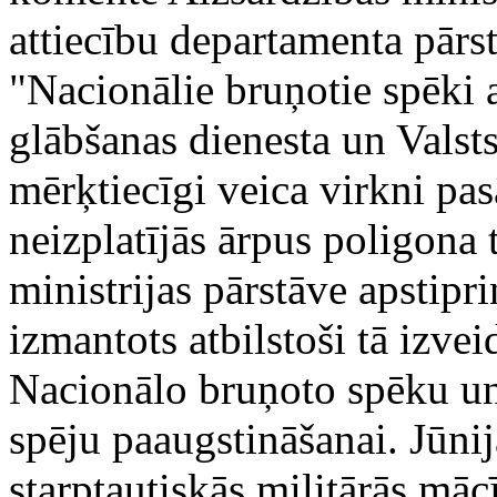
attiecību departamenta pārs
"Nacionālie bruņotie spēki 
glābšanas dienesta un Vals
mērķtiecīgi veica virkni pa
neizplatījās ārpus poligona 
ministrijas pārstāve apstipr
izmantots atbilstoši tā izv
Nacionālo bruņoto spēku u
spēju paaugstināšanai. Jūnij
starptautiskās militārās māc