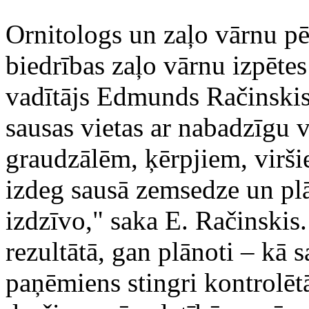
Ornitologs un zaļo vārnu pē
biedrības zaļo vārnu izpēte
vadītājs Edmunds Račinskis 
sausas vietas ar nabadzīgu v
graudzālēm, ķērpjiem, virš
izdeg sausā zemsedze un plā
izdzīvo," saka E. Račinskis
rezultātā, gan plānoti – kā 
paņēmiens stingri kontrolē