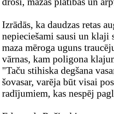
droši, mazās platībās un ārp
Izrādās, ka daudzas retas a
nepieciešami sausi un klaji s
maza mēroga uguns traucēju
vārnas, kam poligona klajum
"Taču stihiska degšana vasa
šovasar, varēja būt visai pos
radījumiem, kas nespēj pagl