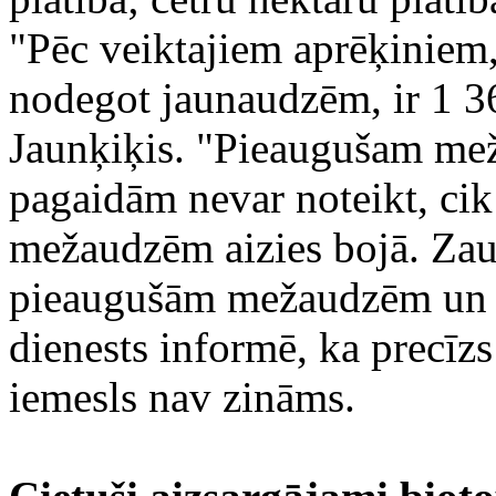
"Pēc veiktajiem aprēķiniem,
nodegot jaunaudzēm, ir 1 3
Jaunķiķis. "Pieaugušam mež
pagaidām nevar noteikt, ci
mežaudzēm aizies bojā. Zaud
pieaugušām mežaudzēm un 
dienests informē, ka precīz
iemesls nav zināms.