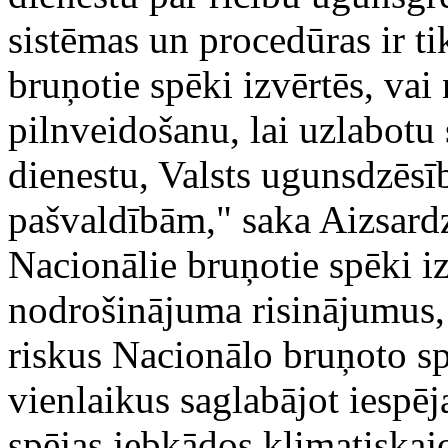
sistēmas un procedūras ir ti
bruņotie spēki izvērtēs, va
pilnveidošanu, lai uzlabotu
dienestu, Valsts ugunsdzēsī
pašvaldībām," saka Aizsardz
Nacionālie bruņotie spēki i
nodrošinājuma risinājumus,
riskus Nacionālo bruņoto sp
vienlaikus saglabājot iespēj
spējas jebkādos klimatiskaj