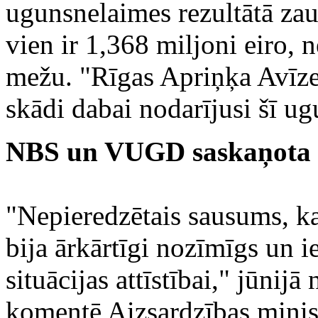
ugunsnelaimes rezultātā za
vien ir 1,368 miljoni eiro,
mežu. "Rīgas Apriņķa Avīze"
skādi dabai nodarījusi šī u
NBS un VUGD saskaņota r
"Nepieredzētais sausums, ka
bija ārkārtīgi nozīmīgs un 
situācijas attīstībai," jūnij
komentē Aizsardzības minist