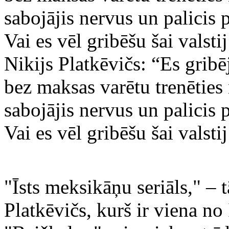
Nikijs Platkēvičs: “Es gribē
bez maksas varētu trenēties
sabojājis nervus un palicis 
Vai es vēl gribēšu šai valsti
"Īsts meksikāņu seriāls," – 
Platkēvičs, kurš ir viena no