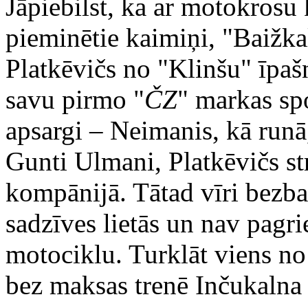
Jāpiebilst, ka ar motokrosu 
pieminētie kaimiņi, "Baižk
Platkēvičs no "Klinšu" īpaš
savu pirmo "
ČZ
" markas sp
apsargi – Neimanis, kā runā,
Gunti Ulmani, Platkēvičs st
kompānijā. Tātad vīri bezbail
sadzīves lietās un nav pagr
motociklu. Turklāt viens no
bez maksas trenē Inčukalna