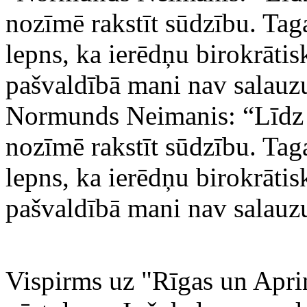
Normunds Neimanis: “Līdz
nozīmē rakstīt sūdzību. Ta
lepns, ka ierēdņu birokrātis
pašvaldībā mani nav salauzu
Vispirms uz "Rīgas un Apriņ