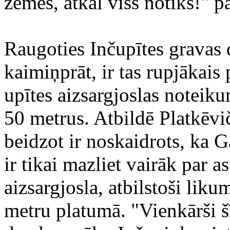
zemes, atkal viss notiks!" pā
Raugoties Inčupītes gravas 
kaimiņprāt, ir tas rupjākais
upītes aizsargjoslas noteik
50 metrus. Atbildē Platkēvič
beidzot ir noskaidrots, ka 
ir tikai mazliet vairāk par 
aizsargjosla, atbilstoši liku
metru platumā. "Vienkārši šī