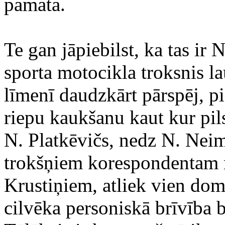
pamata.
Te gan jāpiebilst, ka tas ir N
sporta motocikla troksnis l
līmenī daudzkārt pārspēj, p
riepu kaukšanu kaut kur pil
N. Platkēvičs, nedz N. Neim
trokšņiem korespondentam n
Krustiņiem, atliek vien dom
cilvēka personiskā brīvība b