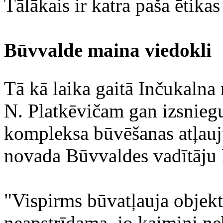
Tālākais ir katra paša ētikas 
Būvvalde maina viedokli
Tā kā laika gaitā Inčukalna
N. Platkēvičam gan izsniegu
kompleksa būvēšanas atļauj
novada Būvvaldes vadītāju
"Vispirms būvatļauja objekt
neapstrīdama, jo kaimiņi neb