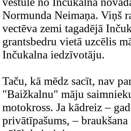
vēstule no Inčukalna novad
Normunda Neimaņa. Viņš rak
vectēva zemi tagadējā Inču
grantsbedru vietā uzcēlis m
Inčukalna iedzīvotāju.
Taču, kā mēdz sacīt, nav pa
"Baižkalnu" māju saimnieku 
motokross. Ja kādreiz – gad
privātīpašums, – braukšana 