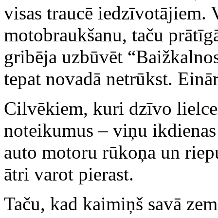
visas traucē iedzīvotājiem.
motobraukšanu, taču prātīgā
gribēja uzbūvēt “Baižkalnos”
tepat novadā netrūkst.
Einār
Cilvēkiem, kuri dzīvo lielce
noteikumus – viņu ikdienas
auto motoru rūkoņa un riepu 
ātri varot pierast.
Taču, kad kaimiņš savā zem