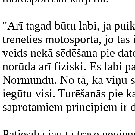
"Arī tagad būtu labi, ja pui
trenēties motosportā, jo tas
veids nekā sēdēšana pie dat
norūda arī fiziski. Es labi
Normundu. No tā, ka viņu st
iegūtu visi. Turēšanās pie 
saprotamiem principiem ir d
Patiesībā jau tā trase nevien