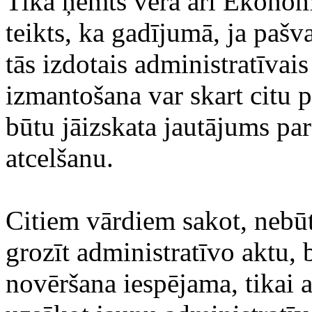
Tika ņemts vērā arī Ekonomi
teikts, ka gadījumā, ja pašva
tās izdotais administratīvais 
izmantošana var skart citu pe
būtu jāizskata jautājums par
atcelšanu.
Citiem vārdiem sakot, nebū
grozīt administratīvo aktu,
novēršana iespējama, tikai a