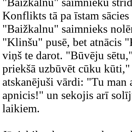
"Baižkalnu" saimnieku strīd
Konflikts tā pa īstam sācie
"Baižkalnu" saimnieks nolē
"Klinšu" pusē, bet atnācis "
viņš te darot. "Būvēju sētu,"
priekšā uzbūvēt cūku kūti," –
atskanējuši vārdi: "Tu man 
apnicis!" un sekojis arī solī
laikiem.