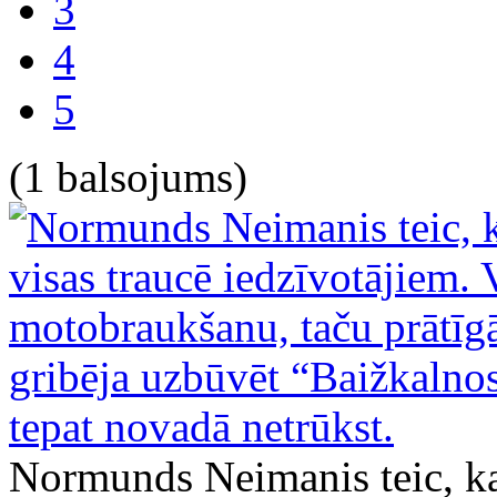
3
4
5
(1 balsojums)
Normunds Neimanis teic, ka 