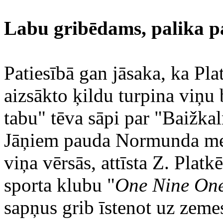
Labu gribēdams, palika p
Patiesībā gan jāsaka, ka Pl
aizsākto ķildu turpina viņu 
tabu" tēva sāpi par "Baižk
Jāņiem pauda Normunda meit
viņa vērsās, attīsta Z. Platk
sporta klubu "
One Nine One
sapņus grib īstenot uz zem