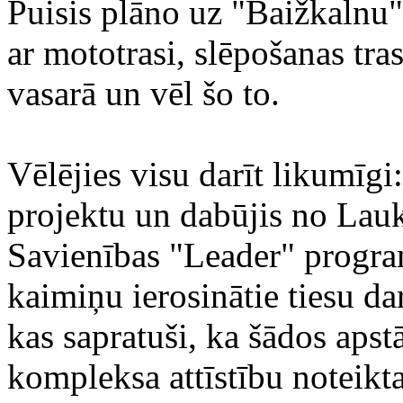
Puisis plāno uz "Baižkalnu"
ar mototrasi, slēpošanas tra
vasarā un vēl šo to.
Vēlējies visu darīt likumīgi
projektu un dabūjis no Lauk
Savienības "Leader" progr
kaimiņu ierosinātie tiesu da
kas sapratuši, ka šādos apst
kompleksa attīstību noteikt