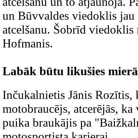
atcelšanu un to atjaunoja. Pa
un Būvvaldes viedoklis jau ir
atcelšanu. Šobrīd viedoklis
Hofmanis.
Labāk būtu likušies mierā
Inčukalnietis Jānis Rozītis, 
motobraucējs, atcerējās, ka
puika braukājis pa "Baižkal
motosportista karjerai.