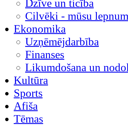
Dzīve un ticība
Cilvēki - mūsu lepnum
Ekonomika
Uzņēmējdarbība
Finanses
Likumdošana un nodok
Kultūra
Sports
Afiša
Tēmas