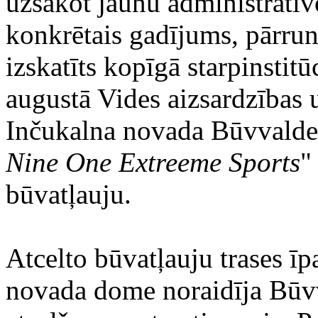
uzsākot jaunu administratīv
konkrētais gadījums, pārrun
izskatīts kopīgā starpinstit
augustā Vides aizsardzības u
Inčukalna novada Būvvalde 
Nine One Extreeme Sports
"
būvatļauju.
Atcelto būvatļauju trases īp
novada dome noraidīja Būv