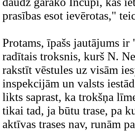
daudz garāko Inčupi, kas iet
prasības esot ievērotas," tei
Protams, īpašs jautājums i
radītais troksnis, kurš N. 
rakstīt vēstules uz visām i
inspekcijām un valsts iestād
likts saprast, ka trokšņa līm
tikai tad, ja būtu trase, pa
aktīvas trases nav, runām pa