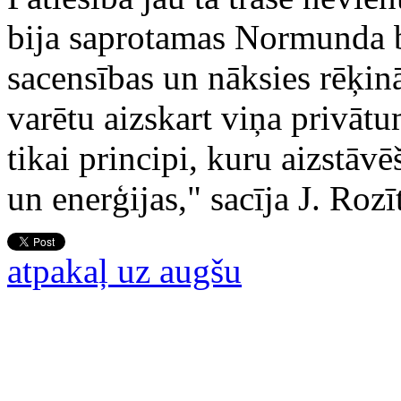
bija saprotamas Normunda bai
sacensības un nāksies rēķin
varētu aizskart viņa privātu
tikai principi, kuru aizstāvē
un enerģijas," sacīja J. Rozīt
atpakaļ uz augšu