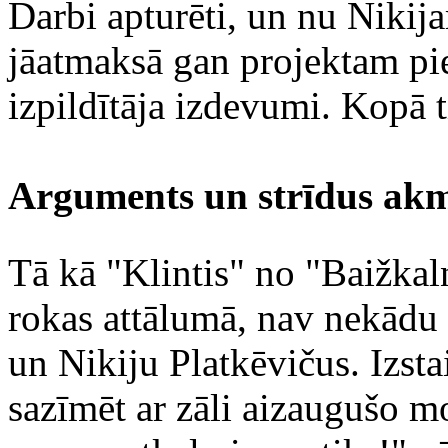
Darbi apturēti, un nu Nikij
jāatmaksā gan projektam pie
izpildītāja izdevumi. Kopā ti
Arguments un strīdus akm
Tā kā "Klintis" no "Baižkaln
rokas attālumā, nav nekādu 
un Nikiju Platkēvičus. Izsta
sazīmēt ar zāli aizaugušo mo