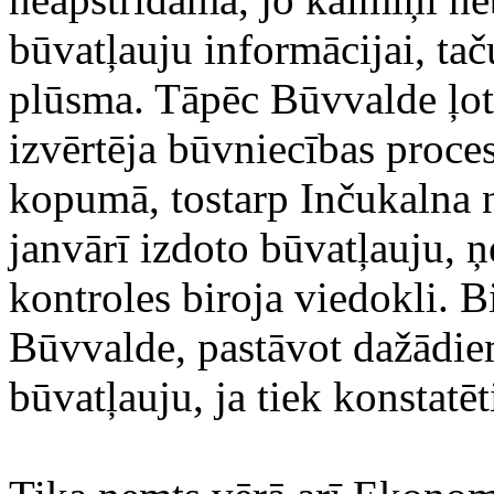
būvatļauju informācijai, ta
plūsma. Tāpēc Būvvalde ļoti
izvērtēja būvniecības proc
kopumā, tostarp Inčukalna 
janvārī izdoto būvatļauju, 
kontroles biroja viedokli. B
Būvvalde, pastāvot dažādie
būvatļauju, ja tiek konstat