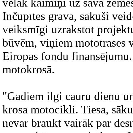
vēlāk kaimiņi uz sava zemesg
Inčupītes gravā, sākuši veid
veiksmīgi uzrakstot projekt
būvēm, viņiem mototrases ve
Eiropas fondu finansējumu. 
motokrosā.
"Gadiem ilgi cauru dienu un
krosa motocikli. Tiesa, sāk
nevar braukt vairāk par des