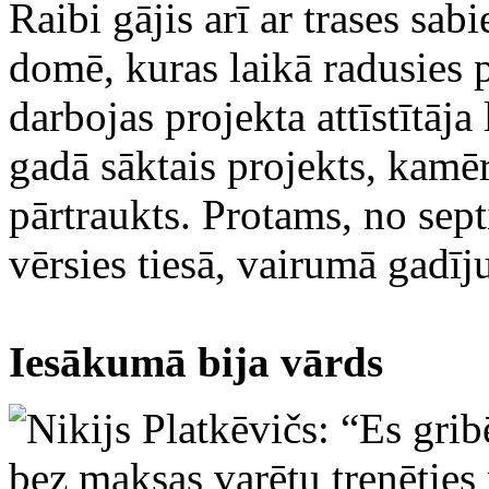
Raibi gājis arī ar trases sa
domē, kuras laikā radusies p
darbojas projekta attīstītāja
gadā sāktais projekts, kamēr 
pārtraukts. Protams, no se
vērsies tiesā, vairumā gadīj
Iesākumā bija vārds