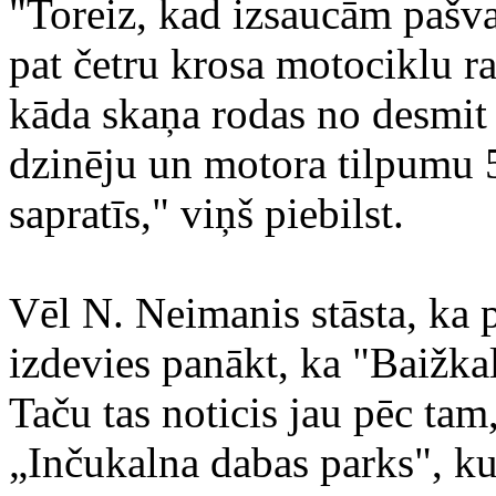
"Toreiz, kad izsaucām pašva
pat četru krosa motociklu ra
kāda skaņa rodas no desmit 
dzinēju un motora tilpumu 
sapratīs," viņš piebilst.
Vēl N. Neimanis stāsta, ka
izdevies panākt, ka "Baižkal
Taču tas noticis jau pēc tam
„Inčukalna dabas parks", k