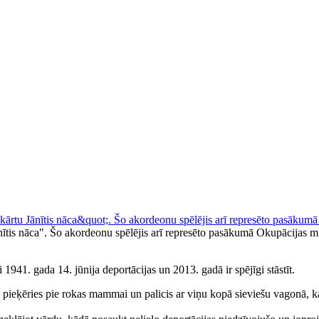
ānītis nāca". Šo akordeonu spēlējis arī represēto pasākumā Okupācijas 
941. gada 14. jūnija deportācijas un 2013. gadā ir spējīgi stāstīt.
 pieķēries pie rokas mammai un palicis ar viņu kopā sieviešu vagonā, kas 