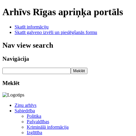
Arhīvs
Rīgas apriņķa portāls
Skatīt informāciju
Skatīt galveno izvēli un pieslēgšanās formu
Nav view search
Navigācija
Meklēt
Meklēt
Ziņu arhīvs
Sabiedrība
Politika
Pašvaldības
Kriminālā informācija
Izglītība