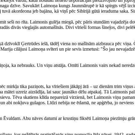
eklējot vārdu, kādā nosaukt nelielo deportācijas piedzīvojušo un joprojā
 smaga dzīve. Savukārt Laimoņa kungs Jaunmārupē ir kā spirgts vējš izci
 tuvā akordeona jeb bajāna, kā viņš pēc Sibīrijā gūtā ieraduma saka. Sir
t seši no rīta. Laimonis gulēja miegā, pēc pāris stundām vajadzēja dot
adās divās vieglajās automašīnās. Divi vīrieši formas šineļos, divi pelē
išķā dzīvoklī Ģertrūdes ielā, tādēļ viena no mašīnām aizbrauca pēc viņa. 
ija cilājusi Laimoņa svīteri un pie sevis izmetusi: "Šo jau nevajadzēs..
aziņoja, ka nebrauks. Un viņu atstāja. Omīti Laimonis vairs nekad neredz
ēc mirkļa tika paziņots, ka vīriešiem jākāpj ārā – uz dienām trim viņus 
mātei uzreiz aizrādīja, lai sauc jaunāko dēlu atpakaļ. Tā Laimonis pal
 sievu. Tēva skatiens klīda nepareizā virzienā, bet Laimonis viņu pamanī
a, un abi nokļuva gulagos. Līdzi nebija ne ēdamā, ne apģērba, jo nevie
m Ēvaldam. Abu nāves datumi ar krustiņu fiksēti Laimoņa piezīmju grā
Usoļlagu, kur nežēlīgās pratināšanās viņu nomocīja līdz nāvei. 1942. gad