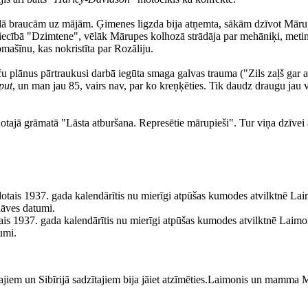
braucām uz mājām. Ģimenes ligzda bija atņemta, sākām dzīvot Mārupē, 
ecībā "Dzimtene", vēlāk Mārupes kolhozā strādāja par mehāniķi, metināt
mašīnu, kas nokristīta par Rozāliju.
u plānus pārtraukusi darbā iegūta smaga galvas trauma ("Zils zaļš gar acī
put
, un man jau 85, vairs nav, par ko kreņķēties. Tik daudz draugu jau 
zdotajā grāmatā "Lāsta atburšana. Represētie mārupieši". Tur viņa dzīve
otais 1937. gada kalendārītis nu mierīgi atpūšas kumodes atvilktnē Lai
umi.
Laimonis un mamma Mari