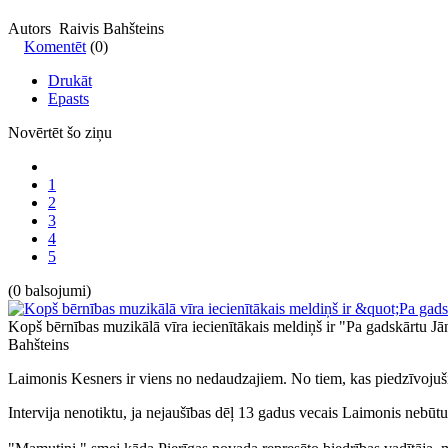
Autors Raivis Bahšteins
Komentēt
(0)
Drukāt
Epasts
Novērtēt šo ziņu
1
2
3
4
5
(0 balsojumi)
Kopš bērnības muzikālā vīra iecienītākais meldiņš ir "Pa gadskārtu J
Bahšteins
Laimonis Kesners ir viens no nedaudzajiem. No tiem, kas piedzīvojuši 1
Intervija nenotiktu, ja nejaušības dēļ 13 gadus vecais Laimonis nebūtu