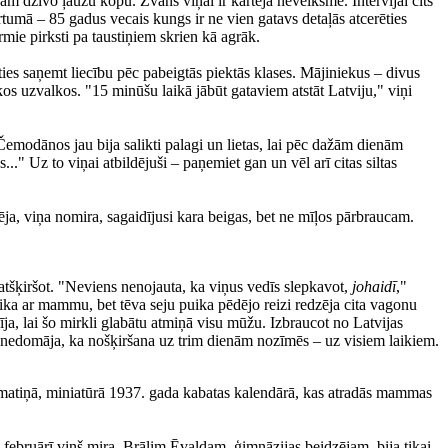
m dzīvo ļaužu kopu. Zvans viņai ir kārtējā neveiksme. Intervijai cits
rtumā – 85 gadus vecais kungs ir ne vien gatavs detaļās atcerēties
mie pirksti pa taustiņiem skrien kā agrāk.
ies saņemt liecību pēc pabeigtās piektās klases. Mājiniekus – divus
kos uzvalkos. "15 minūšu laikā jābūt gataviem atstāt Latviju," viņi
Čemodānos jau bija salikti palagi un lietas, lai pēc dažām dienām
." Uz to viņai atbildējuši – paņemiet gan un vēl arī citas siltas
ēja, viņa nomira, sagaidījusi kara beigas, bet ne mīļos pārbraucam.
atšķiršot. "Neviens nenojauta, ka viņus vedīs slepkavot,
johaidī
,"
ika ar mammu, bet tēva seju puika pēdējo reizi redzēja cita vagonu
ja, lai šo mirkli glabātu atmiņā visu mūžu. Izbraucot no Latvijas
ns nedomāja, ka nošķiršana uz trim dienām nozīmēs – uz visiem laikiem.
matiņā, miniatūrā 1937. gada kabatas kalendārā, kas atradās mammas
a februārī viņš mira. Brālim Ēvaldam, ģimnāzijas beidzējam, bija tikai