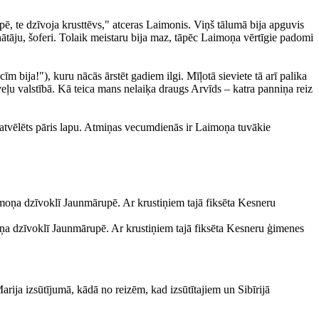
te dzīvoja krusttēvs," atceras Laimonis. Viņš tālumā bija apguvis
āju, šoferi. Tolaik meistaru bija maz, tāpēc Laimoņa vērtīgie padomi
m bija!"), kuru nācās ārstēt gadiem ilgi. Mīļotā sieviete tā arī palika
veļu valstībā. Kā teica mans nelaiķa draugs Arvīds – katra panniņa reiz
i atvēlēts pāris lapu. Atmiņas vecumdienās ir Laimoņa tuvākie
moņa dzīvoklī Jaunmārupē. Ar krustiņiem tajā fiksēta Kesneru ģimenes
ja izsūtījumā, kādā no reizēm, kad izsūtītajiem un Sibīrijā