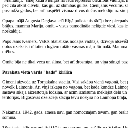
"Mamutiņi," smej kāda Pierīgas novada represēto biedrības vadītāja, m
pēc cita atkrīt cilvēki, kas guļ uz slimības gultas. Cienījams vecums,
pusaudža gadus, bet arī nospēlēt vismaz divus dučus melodiju uz sirdij
Opapa mājā Augusta Deglava ielā Rīgā pulkstenis rādīja bez piecpadsmi
brāļus, mammu Mariju, omīti – visus pamodināja nelūgtie viesi, kas ier
noskaldīja.
Paps Jānis Kesners, Valsts Statistikas nodaļas vadītājs, dzīvoja atsev
dotos uz skaisti rūtotiem logiem rotāto vasaras māju Jūrmalā. Mamma Mar
drēbes.
Omīte bija ne tikai veca un slima, bet arī drosmīga, un viņa stingri p
Paraksta vietā vārds "bads" kirilicā
Ģimeni aizveda uz Torņakalna staciju. Visi sakāpa vienā vagonā, bet p
novelk Laimonis. Arī viņš izkāpa no vagona, bet kāda kundze Laimoņa 
sastāva sīkajā aizrestotajā lodziņā, ar acīm izmisumā meklējot dēlu un
teritorijas, Bigosovas dzelzceļa stacijā tēvu nošķīra no Laimoņa brāļ
Nākamais, 1942. gads, atnesa nāvi gan nomocītajam tēvam, gan brāli
somiņā.
Tēvs ticis atzīts par politiski bīstamu personu un izsūtīts uz Vjatlag-