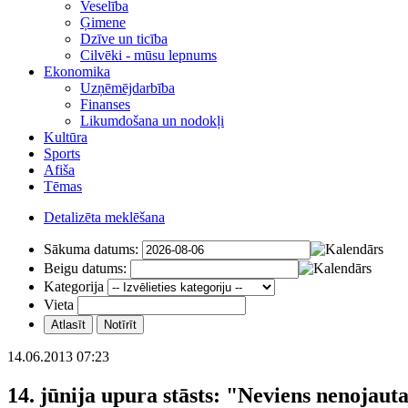
Veselība
Ģimene
Dzīve un ticība
Cilvēki - mūsu lepnums
Ekonomika
Uzņēmējdarbība
Finanses
Likumdošana un nodokļi
Kultūra
Sports
Afiša
Tēmas
Detalizēta meklēšana
Sākuma datums:
Beigu datums:
Kategorija
Vieta
14.06.2013 07:23
14. jūnija upura stāsts: "Neviens nenojauta