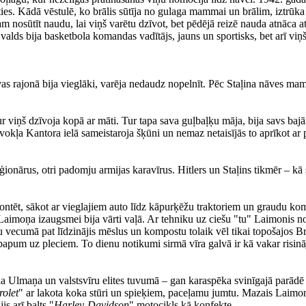
ties. Kādā vēstulē, ko brālis sūtīja no gulaga mammai un brālim, iztrūka i
m nosūtīt naudu, lai viņš varētu dzīvot, bet pēdējā reizē nauda atnāca at
 Ēvalds bija basketbola komandas vadītājs, jauns un sportisks, bet arī viņ
s rajonā bija vieglāki, varēja nedaudz nopelnīt. Pēc Staļina nāves ma
viņš dzīvoja kopā ar māti. Tur tapa sava guļbaļķu māja, bija savs bajāns
īvokļa Kantora ielā sameistaroja šķūni un nemaz netaisījās to aprīkot ar 
ionārus, otri padomju armijas karavīrus. Hitlers un Staļins tikmēr – kā 
ontēt, sākot ar vieglajiem auto līdz kāpurķēžu traktoriem un graudu kom
 Laimoņa izaugsmei bija vārti vaļā. Ar tehniku uz ciešu "tu" Laimonis n
du vecumā pat līdzinājis mēslus un kompostu tolaik vēl tikai topošajos B
apum uz pleciem. To dienu notikumi sirmā vīra galvā ir kā vakar risinā
rļa Ulmaņa un valstsvīru elites tuvumā – gan karaspēka svinīgajā parādē
olet
" ar lakota koka stūri un spieķiem, paceļamu jumtu. Mazais Laimoni
is arī balts "
Harley-Davidson
" motocikls kā konfekte.