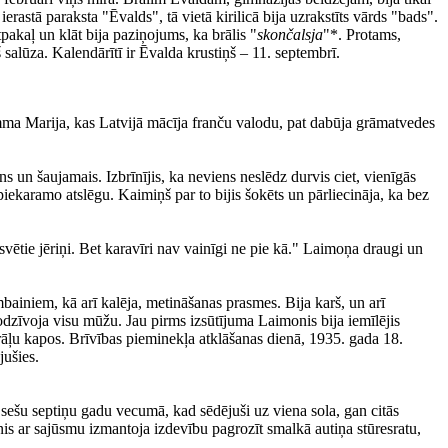
erastā paraksta "Ēvalds", tā vietā kirilicā bija uzrakstīts vārds "bads".
pakaļ un klāt bija paziņojums, ka brālis "
skončalsja
"*. Protams,
š salūza. Kalendārītī ir Ēvalda krustiņš – 11. septembrī.
mma Marija, kas Latvijā mācīja franču valodu, pat dabūja grāmatvedes
 un šaujamais. Izbrīnījis, ka neviens neslēdz durvis ciet, vienīgās
piekaramo atslēgu. Kaimiņš par to bijis šokēts un pārliecināja, ka bez
svētie jēriņi. Bet karavīri nav vainīgi ne pie kā." Laimoņa draugi un
bainiem, kā arī kalēja, metināšanas prasmes. Bija karš, un arī
odzīvoja visu mūžu. Jau pirms izsūtījuma Laimonis bija iemīlējis
rāļu kapos. Brīvības pieminekļa atklāšanas dienā, 1935. gada 18.
jušies.
 sešu septiņu gadu vecumā, kad sēdējuši uz viena sola, gan citās
s ar sajūsmu izmantoja izdevību pagrozīt smalkā autiņa stūresratu,