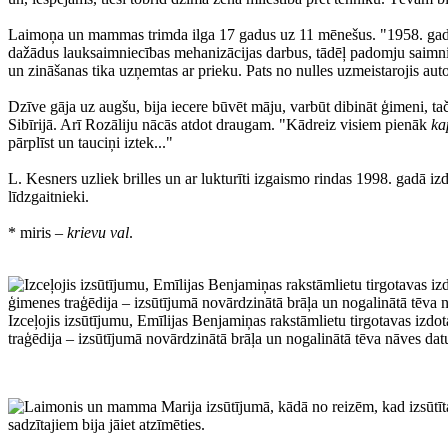
Laimoņa un mammas trimda ilga 17 gadus uz 11 mēnešus. "1958. gadā 
dažādus lauksaimniecības mehanizācijas darbus, tādēļ padomju saimni
un zināšanas tika uzņemtas ar prieku. Pats no nulles uzmeistarojis auto
Dzīve gāja uz augšu, bija iecere būvēt māju, varbūt dibināt ģimeni, tač
Sibīrijā. Arī Rozāliju nācās atdot draugam. "Kādreiz visiem pienāk
ka
pārplīst un tauciņi iztek..."
L. Kesners uzliek brilles un ar lukturīti izgaismo rindas 1998. gadā i
līdzgaitnieki.
* miris –
krievu val
.
Izceļojis izsūtījumu, Emīlijas Benjamiņas rakstāmlietu tirgotavas izd
traģēdija – izsūtījumā novārdzinātā brāļa un nogalinātā tēva nāves dat
sadzītajiem bija jāiet atzīmēties.