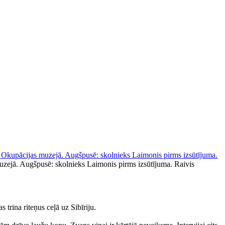
muzejā. Augšpusē: skolnieks Laimonis pirms izsūtījuma.
Raivis
trina riteņus ceļā uz Sibīriju.