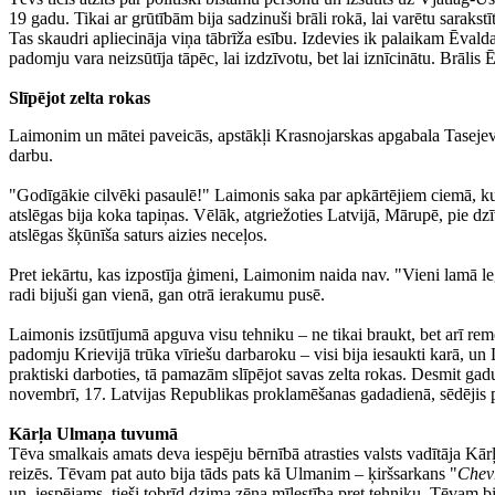
19 gadu. Tikai ar grūtībām bija sadzinuši brāli rokā, lai varētu sarakstī
Tas skaudri apliecināja viņa tābrīža esību. Izdevies ik palaikam Ēvalda
padomju vara neizsūtīja tāpēc, lai izdzīvotu, bet lai iznīcinātu. Brālis
Slīpējot zelta rokas
Laimonim un mātei paveicās, apstākļi Krasnojarskas apgabala Tasejeva
darbu.
"Godīgākie cilvēki pasaulē!" Laimonis saka par apkārtējiem ciemā, kur 
atslēgas bija koka tapiņas. Vēlāk, atgriežoties Latvijā, Mārupē, pie dz
atslēgas šķūnīša saturs aizies neceļos.
Pret iekārtu, kas izpostīja ģimeni, Laimonim naida nav. "Vieni lamā leģ
radi bijuši gan vienā, gan otrā ierakumu pusē.
Laimonis izsūtījumā apguva visu tehniku – ne tikai braukt, bet arī rem
padomju Krievijā trūka vīriešu darbaroku – visi bija iesaukti karā, un
praktiski darboties, tā pamazām slīpējot savas zelta rokas. Desmit ga
novembrī, 17. Latvijas Republikas proklamēšanas gadadienā, sēdējis p
Kārļa Ulmaņa tuvumā
Tēva smalkais amats deva iespēju bērnībā atrasties valsts vadītāja Kā
reizēs. Tēvam pat auto bija tāds pats kā Ulmanim – ķiršsarkans "
Chevr
un, iespējams, tieši tobrīd dzima zēna mīlestība pret tehniku. Tēvam bij