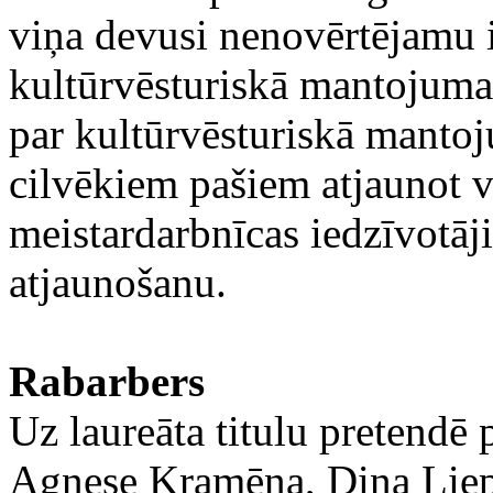
viņa devusi nenovērtējamu 
kultūrvēsturiskā mantojuma 
par kultūrvēsturiskā manto
cilvēkiem pašiem atjaunot v
meistardarbnīcas iedzīvotāj
atjaunošanu.
Rabarbers
Uz laureāta titulu pretendē 
Agnese Kramēna, Dina Liep