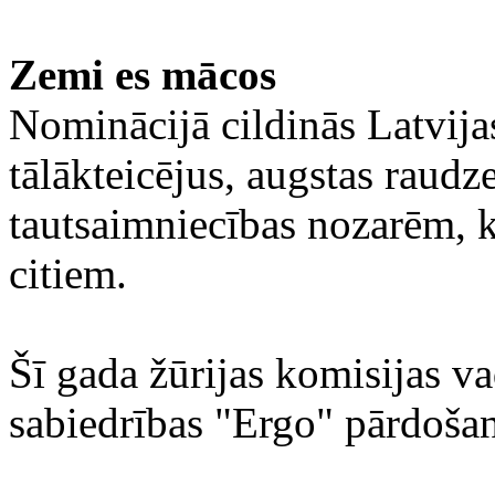
Zemi es mācos
Nominācijā cildinās Latvija
tālākteicējus, augstas raudz
tautsaimniecības nozarēm, k
citiem.
Šī gada žūrijas komisijas va
sabiedrības "Ergo" pārdošan