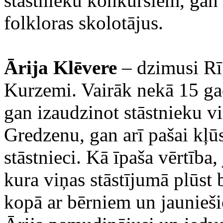
stāstnieku konkursiem, gan 
folkloras skolotājus.
Ārija Klēvere
– dzimusi Rīg
Kurzemi. Vairāk nekā 15 gad
gan izaudzinot stāstnieku 
Gredzenu, gan arī pašai kļūs
stāstnieci. Kā īpaša vērtība
kura viņas stāstījumā plūst b
kopā ar bērniem un jaunieši