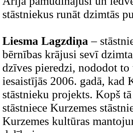
Ārija pamudinājusi un iedv
stāstniekus runāt dzimtās pu
Liesma Lagzdiņa
– stāstni
bērnības krājusi sevī dzimta
dzīves pieredzi, nododot to
iesaistījās 2006. gadā, kad 
stāstnieku projekts. Kopš tā
stāstniece Kurzemes stāstni
Kurzemes kultūras mantoju