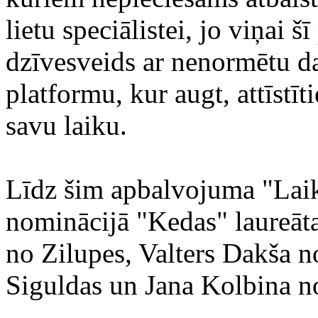
lietu speciālistei, jo viņai š
dzīvesveids ar nenormētu da
platformu, kur augt, attīstīt
savu laiku.
Līdz šim apbalvojuma "Lai
nominācijā "Kedas" laureāta
no Zilupes, Valters Dakša n
Siguldas un Jana Kolbina no