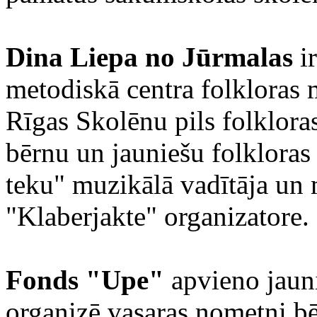
Dina Liepa no Jūrmalas
ir
metodiskā centra folkloras 
Rīgas Skolēnu pils folklora
bērnu un jauniešu folklora
teku" muzikālā vadītāja un
"Klaberjakte" organizatore.
Fonds "Upe"
apvieno jauni
organizē vasaras nometni b