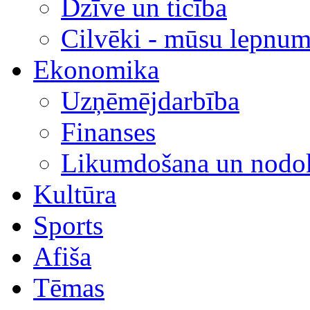
Dzīve un ticība
Cilvēki - mūsu lepnum
Ekonomika
Uzņēmējdarbība
Finanses
Likumdošana un nodok
Kultūra
Sports
Afiša
Tēmas