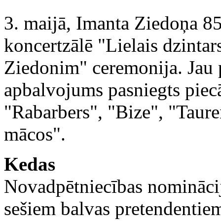
3. maijā, Imanta Ziedoņa 85
koncertzālē "Lielais dzinta
Ziedonim" ceremonija. Jau p
apbalvojums pasniegts piec
"Rabarbers", "Bize", "Taur
mācos".
Kedas
Novadpētniecības nominācij
sešiem balvas pretendentiem