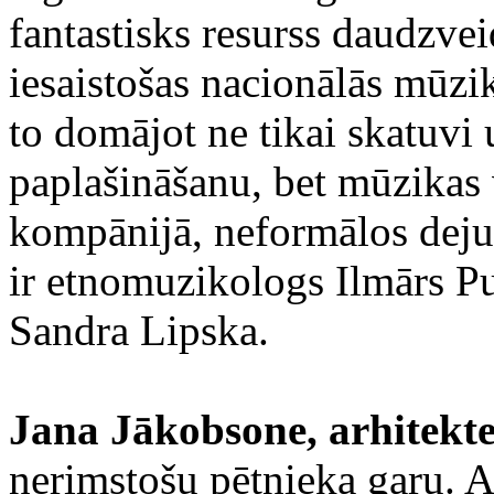
fantastisks resurss daudzveid
iesaistošas nacionālās mūzik
to domājot ne tikai skatuv
paplašināšanu, bet mūzikas 
kompānijā, neformālos deju
ir etnomuzikologs Ilmārs P
Sandra Lipska.
Jana Jākobsone, arhitekte
nerimstošu pētnieka garu. 