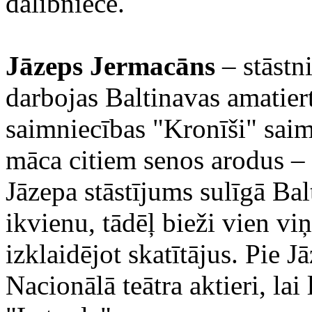
dalībniece.
Jāzeps Jermacāns
– stāstn
darbojas Baltinavas amatier
saimniecības "Kronīši" saim
māca citiem senos arodus – 
Jāzepa stāstījums sulīgā Bal
ikvienu, tādēļ bieži vien viņ
izklaidējot skatītājus. Pie J
Nacionālā teātra aktieri, la