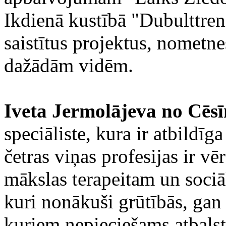
Ikdienā kustībā "Dubulttren
saistītus projektus, nometn
dažādām vidēm.
Iveta Jermolājeva no Cēs
speciāliste, kura ir atbildī
četras viņas profesijas ir vē
mākslas terapeitam un soci
kuri nonākuši grūtībās, gan
kuriem nepieciešams atbalsts