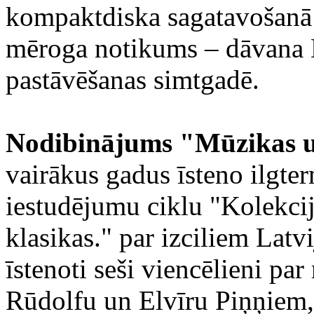
kompaktdiska sagatavošanā p
mēroga notikums – dāvana La
pastāvēšanas simtgadē.
Nodibinājums "Mūzikas u
vairākus gadus īsteno ilgter
iestudējumu ciklu "Kolekcij
klasikas." par izciliem Latv
īstenoti seši viencēlieni pa
Rūdolfu un Elvīru Piņņiem,