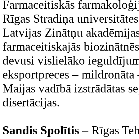
Farmaceitiskās farmakoloģij
Rīgas Stradiņa universitātes
Latvijas Zinātņu akadēmija
farmaceitiskajās biozinātnēs
devusi vislielāko ieguldīju
eksportpreces – mildronāta
Maijas vadībā izstrādātas s
disertācijas.
Sandis Spolītis
– Rīgas Teh