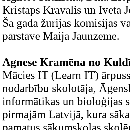
Kristaps Kravalis un Iveta 
Šā gada žūrijas komisijas v
pārstāve Maija Jaunzeme.
Agnese Kramēna no Kuld
Mācies IT (Learn IT) ārpu
nodarbību skolotāja, Āgens
informātikas un bioloģijas 
pirmajām Latvijā, kura sāk
pamatus sākumskolas skolē