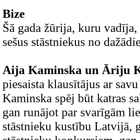
Bize
Šā gada žūrija, kuru vadīja,
sešus stāstniekus no dažād
Aija Kaminska un Āriju K
piesaista klausītājus ar savu
Kaminska spēj būt katras sa
gan runājot par svarīgām lie
stāstnieku kustību Latvijā,