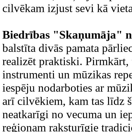
cilvēkam izjust sevi kā viet
Biedrības "Skaņumāja" n
balstīta divās pamata pārlie
realizēt praktiski. Pirmkārt,
instrumenti un mūzikas reper
iespēju nodarboties ar mūzi
arī cilvēkiem, kam tas līdz 
neatkarīgi no vecuma un iepr
reģionam raksturīgie tradici