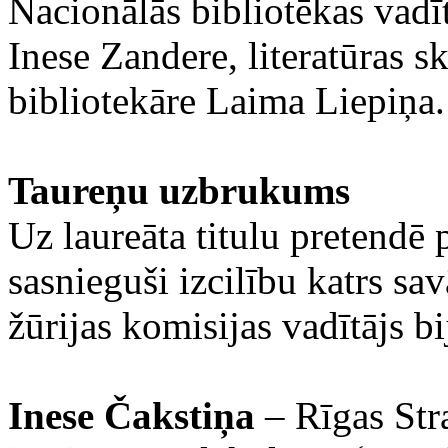
Nacionālās bibliotēkas vadīt
Inese Zandere, literatūras s
bibliotekāre Laima Liepiņa.
Taureņu uzbrukums
Uz laureāta titulu pretendē p
sasnieguši izcilību katrs sa
žūrijas komisijas vadītājs 
Inese Čakstiņa
– Rīgas Str