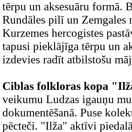
tērpu un aksesuāru formā. B
Rundāles pilī un Zemgales m
Kurzemes hercogistes pastāv
tapusi pieklājīga tērpu un a
izdevies radīt atbilstošu māj
Ciblas folkloras kopa "Il
veikumu Ludzas igauņu mu
dokumentēšanā. Puse kolekt
pēcteči. "Ilža" aktīvi pied