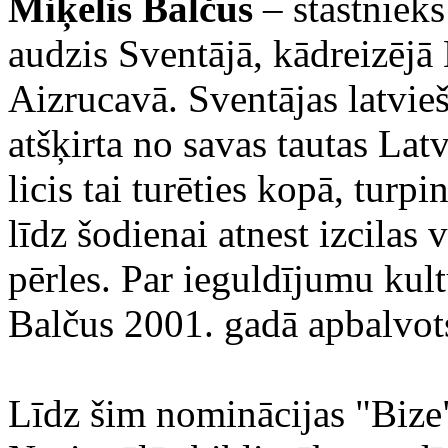
Miķelis Balčus
– stāstnieks
audzis Sventājā, kādreizējā 
Aizrucavā. Sventājas latvieš
atšķirta no savas tautas Latv
licis tai turēties kopā, turpi
līdz šodienai atnest izcilas 
pērles. Par ieguldījumu ku
Balčus 2001. gadā apbalvots
Līdz šim nominācijas "Bize" 