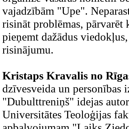
vajadzībām "Upe". Neparast
risināt problēmas, pārvarēt
pieņemt dažādus viedokļus, 
risinājumu.
Kristaps Kravalis no Rīga
dzīvesveida un personības 
"Dubulttreniņš" idejas autor
Universitātes Teoloģijas fak
apbalvojumam "Laiks Ziedoni