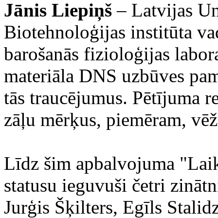
Jānis Liepiņš
– Latvijas Un
Biotehnoloģijas institūta v
barošanās fizioloģijas labor
materiāla DNS uzbūves pama
tās traucējumus. Pētījuma re
zāļu mērķus, piemēram, vēž
Līdz šim apbalvojuma "Laik
statusu ieguvuši četri zināt
Jurģis Šķilters, Egīls Stali