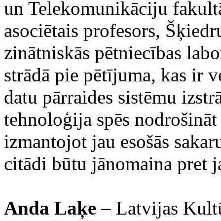
un Telekomunikāciju fakultā
asociētais profesors, Šķiedr
zinātniskās pētniecības labor
strādā pie pētījuma, kas ir v
datu pārraides sistēmu izstr
tehnoloģija spēs nodrošināt
izmantojot jau esošās saka
citādi būtu jānomaina pret 
Anda Laķe
– Latvijas Kult