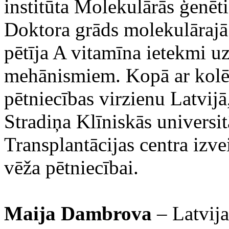
institūta Molekulārās ģenēti
Doktora grāds molekulārajā
pētīja A vitamīna ietekmi u
mehānismiem. Kopā ar kolē
pētniecības virzienu Latvijā,
Stradiņa Klīniskās universi
Transplantācijas centra izve
vēža pētniecībai.
Maija Dambrova
– Latvija