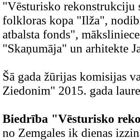
"Vēsturisko rekonstrukciju 
folkloras kopa "Ilža", nod
atbalsta fonds", māksliniec
"Skaņumāja" un arhitekte J
Šā gada žūrijas komisijas v
Ziedonim" 2015. gada laure
Biedrība "Vēsturisko rek
no Zemgales ik dienas izzina