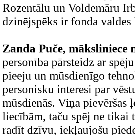
Rozentālu un Voldemāru Irbi
dzinējspēks ir fonda valdes
Zanda Puče, māksliniece n
personība pārsteidz ar spēj
pieeju un mūsdienīgo tehno
personisku interesi par vēst
mūsdienās. Viņa pievēršas 
liecībām, taču spēj ne tikai 
radīt dzīvu, iekļaujošu pied