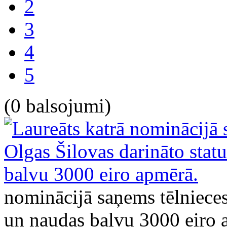
2
3
4
5
(0 balsojumi)
nominācijā saņems tēlnieces
un naudas balvu 3000 eiro 