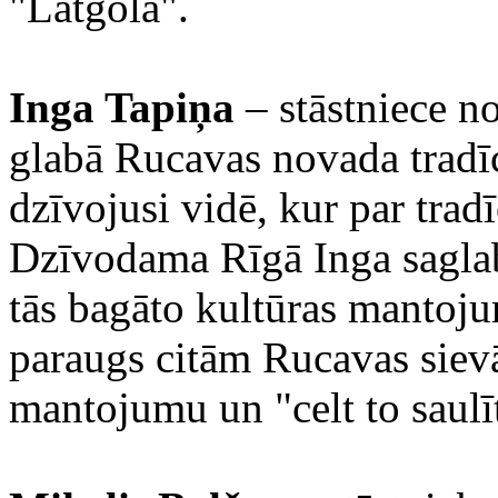
"Latgola".
Inga Tapiņa
– stāstniece n
glabā Rucavas novada tradī
dzīvojusi vidē, kur par trad
Dzīvodama Rīgā Inga saglab
tās bagāto kultūras mantoju
paraugs citām Rucavas sievā
mantojumu un "celt to saulī