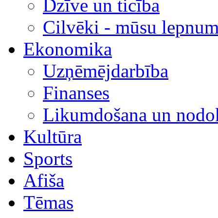
Dzīve un ticība
Cilvēki - mūsu lepnum
Ekonomika
Uzņēmējdarbība
Finanses
Likumdošana un nodok
Kultūra
Sports
Afiša
Tēmas