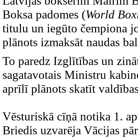
Latvijas bokserim Mairim Br
Boksa padomes (
World Box
titulu un iegūto čempiona j
plānots izmaksāt naudas ba
To paredz Izglītības un zinā
sagatavotais Ministru kabin
aprīlī plānots skatīt valdība
Vēsturiskā cīņā notika 1. a
Briedis uzvarēja Vācijas pā