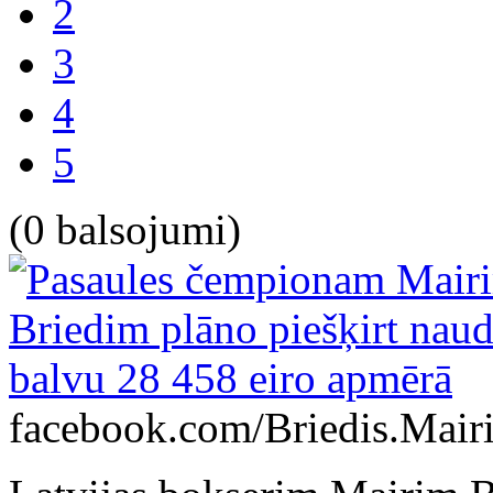
2
3
4
5
(0 balsojumi)
facebook.com/Briedis.Mair