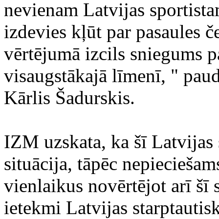
nevienam Latvijas sportista
izdevies kļūt par pasaules 
vērtējumā izcils sniegums pa
visaugstākajā līmenī, " paud
Kārlis Šadurskis.
IZM uzskata, ka šī Latvijas 
situācija, tāpēc nepieciešams
vienlaikus novērtējot arī š
ietekmi Latvijas starptautis