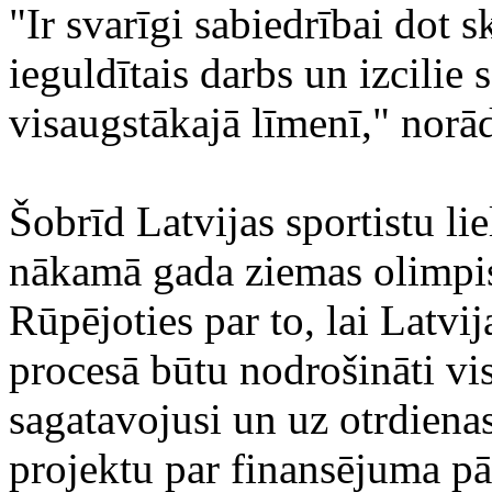
"Ir svarīgi sabiedrībai dot s
ieguldītais darbs un izcilie 
visaugstākajā līmenī," norād
Šobrīd Latvijas sportistu li
nākamā gada ziemas olimpi
Rūpējoties par to, lai Latvi
procesā būtu nodrošināti vi
sagatavojusi un uz otrdiena
projektu par finansējuma pā