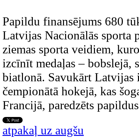
Papildu finansējums 680 tū
Latvijas Nacionālās sporta p
ziemas sporta veidiem, kuros
izcīnīt medaļas – bobslejā,
biatlonā. Savukārt Latvijas 
čempionātā hokejā, kas šoga
Francijā, paredzēts papildus
atpakaļ uz augšu