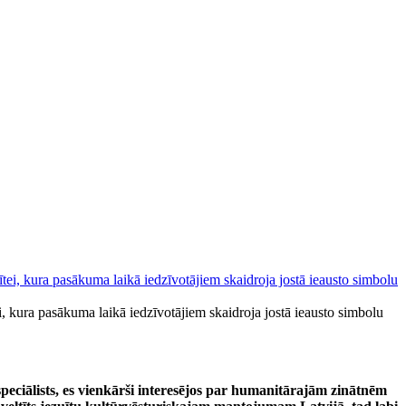
i, kura pasākuma laikā iedzīvotājiem skaidroja jostā ieausto simbolu
speciālists, es vienkārši interesējos par humanitārajām zinātnēm