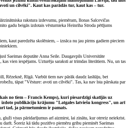
s veltīts jezuītu kultūrvēsturiskajam mantojumam Latvijā, tad labi
ti un cilvēki". Kaut kas parādās tur, kaut kas – tur.
ulārzinātniska rakstura izdevumu, piemēram, Ilonas Salcevičas
mito gadu beigās izdotais vēsturnieka Heinriha Stroda pētījums
iem, kaut paredzēta skolēniem, – iznāca nu jau pirms gadiem pieciem
biniekiem.
ijusī Saeimas deputāte Anna Seile. Daugavpils Universitāte
kas vien iespējams. Uzturēja saraksti ar trimdas literātiem. Nu, un tas
lī, Rēzeknē, Rīgā. Varbūt tiem nav pārāk daudz lasītāju, bet
robežu, tāpat "Vēsture: avoti un cilvēki". Tas, ka nav īsta pārskata par
kais no tiem – Francis Kemps), kuri piesardzīgi skatījās uz
n izdoto publikāciju krājumu "Latgales latviešu kongress", un arī
 arī tad, ja pārmetumiem ir pamats.
uži visus pāridarījumus arī aizmirst, lai zinātu, kur otrreiz neiekrist.
īvu darīt. Šoreiz kā tādu pozitīvo piemēru gribu pieminēt Saeimas