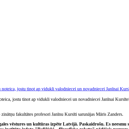
eica, jostu tinot ap vidukli valodniecei un novadniecei Janīnai Kursīte
o zinātņu fakultātes profesori Janīnu Kursīti sarunājas Māris Zanders.
tgales vēstures un kultūras izpēte Latvijā. Paskaidrošu. Es neesmu 