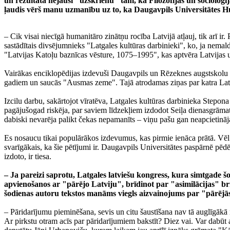
un rezultātā nejauši "uzskrienu" tam, ka Filozofijas un socioloģi
ļaudis vērš manu uzmanību uz to, ka Daugavpils Universitātes Hu
‒ Cik visai niecīgā humanitāro zinātņu rocība Latvijā atļauj, tik arī
sastādītais divsējumnieks "Latgales kultūras darbinieki", ko, ja nem
"Latvijas Katoļu baznīcas vēsture, 1075–1995", kas aptvēra Latvijas u
Vairākas enciklopēdijas izdevuši Daugavpils un Rēzeknes augstskolu 
gadiem un saucās "Ausmas zeme". Tajā atrodamas ziņas par katra Latg
Izcilu darbu, sakārtojot vīratēva, Latgales kultūras darbinieka Stepo
pagājušogad riskēja, par saviem līdzekļiem izdodot Seiļa dienasgrāmatu
dabiski nevarēja palikt čekas nepamanīts – viņu pašu gan neapcietināja
Es nosaucu tikai populārākos izdevumus, kas pirmie ienāca prātā. Vēl 
svarīgākais, ka šie pētījumi ir. Daugavpils Universitātes paspārnē pēdē
izdoto, ir tiesa.
‒ Ja pareizi saprotu, Latgales latviešu kongress, kura simtgade š
apvienošanos ar "pārējo Latviju", brīdinot par "asimilācijas" bri
šodienas autoru tekstos manāms viegls aizvainojums par "pārējās L
‒ Pāridarījumu pieminēšana, sevis un citu šaustīšana nav tā auglīgākā n
Ar pirkstu otram acīs par pāridarījumiem bakstīt? Diez vai. Var dabūt 