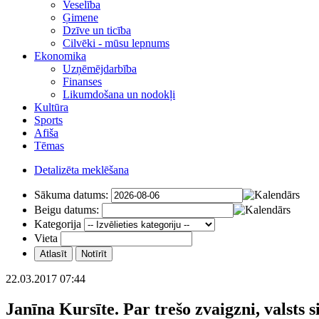
Veselība
Ģimene
Dzīve un ticība
Cilvēki - mūsu lepnums
Ekonomika
Uzņēmējdarbība
Finanses
Likumdošana un nodokļi
Kultūra
Sports
Afiša
Tēmas
Detalizēta meklēšana
Sākuma datums:
Beigu datums:
Kategorija
Vieta
22.03.2017 07:44
Janīna Kursīte. Par trešo zvaigzni, valsts 