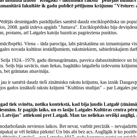
jas institūta izdoto "Reliģiski – filozofisko rakstu" pēdējais numur
manitārā fakultāte ik gadu publicē pētījumu krājumu "Vēsture: avo
 ir. Pēdējās desmitgadēs parādījušies samērā daudz enciklopēdiska un pop
aldos, 2008. gadā izdeva apgāds "Jumava". Enciklopēdisks bija deviņdes
n, protams, arī Latgales katoļu baznīcas pagrieziena punktus.
mācībspēki. Viena – tāda parocīga, labi pārskatāma un izmantojama vis
ales novada kultūras iestādījumiem, rakstniekiem, sabiedriskajiem dar
na Seiļa 1924.–1979. gadu dienasgrāmatas, paveica dabaszinātniece un b
. Seiļs bija savācis, man liekas, bagātāko latgaliešu izdevumu krājumu, 
, bet grāmatas atsavināja.
jau ir samērā daudz tieši zinātnisku rakstu krājumu, kas iznāk Daugavpi
jos gados iznākuši rakstu krājumi "Kultūras studijas" – par Latgales pie
ogad tiek svinēta, notika kontekstā, kad bija ļaudis Latgalē (zināmā
esmām. Ir pagājis laiks, un es lasīju Latgales Kultūras centra pēr
atvijas" attieksmi pret Latgali. Man tas neliekas sevišķi auglīgi,
odarbošanās nevienos laikos. Bet nevar, varbūt precīzāk – nevajadzētu, gl
atpakaļ ar vēl lielāku pirkstu! Un būs abi bez acs. Auglīgāk ir ko pozit