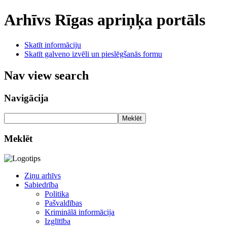
Arhīvs
Rīgas apriņķa portāls
Skatīt informāciju
Skatīt galveno izvēli un pieslēgšanās formu
Nav view search
Navigācija
Meklēt
Meklēt
Ziņu arhīvs
Sabiedrība
Politika
Pašvaldības
Kriminālā informācija
Izglītība