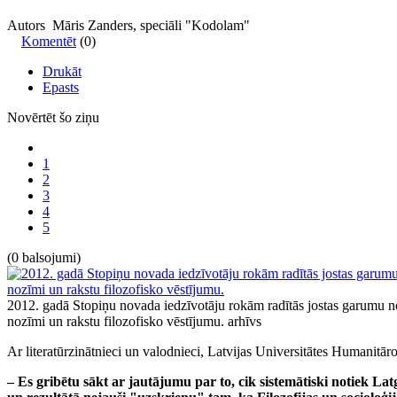
Autors Māris Zanders, speciāli "Kodolam"
Komentēt
(0)
Drukāt
Epasts
Novērtēt šo ziņu
1
2
3
4
5
(0 balsojumi)
2012. gadā Stopiņu novada iedzīvotāju rokām radītās jostas garumu not
nozīmi un rakstu filozofisko vēstījumu.
arhīvs
Ar literatūrzinātnieci un valodnieci, Latvijas Universitātes Humanitār
‒ Es gribētu sākt ar jautājumu par to, cik sistemātiski notiek La