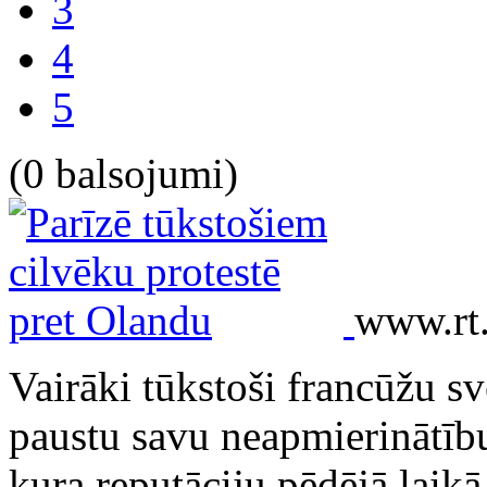
3
4
5
(0 balsojumi)
www.rt
Vairāki tūkstoši francūžu svē
paustu savu neapmierinātīb
kura reputāciju pēdējā laikā