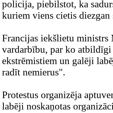
policija, piebilstot, ka sadu
kuriem viens cietis diezgan
Francijas iekšlietu ministrs
vardarbību, par ko atbildīgi
ekstrēmistiem un galēji labē
radīt nemierus".
Protestus organizēja aptuve
labēji noskaņotas organizāc