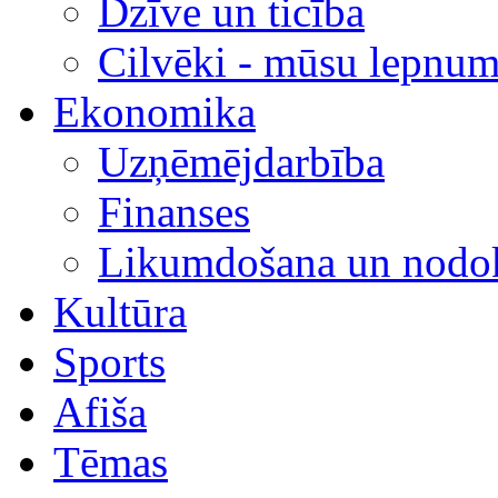
Dzīve un ticība
Cilvēki - mūsu lepnum
Ekonomika
Uzņēmējdarbība
Finanses
Likumdošana un nodok
Kultūra
Sports
Afiša
Tēmas