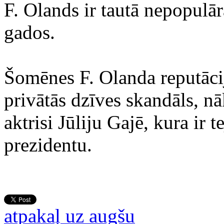
F. Olands ir tautā nepopulā
gados.
Šomēnes F. Olanda reputācij
privātās dzīves skandāls, nā
aktrisi Jūliju Gajē, kura ir 
prezidentu.
atpakaļ uz augšu