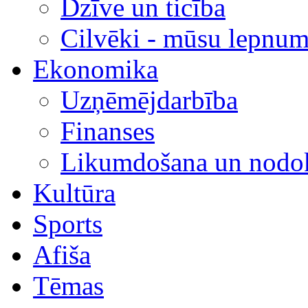
Dzīve un ticība
Cilvēki - mūsu lepnum
Ekonomika
Uzņēmējdarbība
Finanses
Likumdošana un nodok
Kultūra
Sports
Afiša
Tēmas