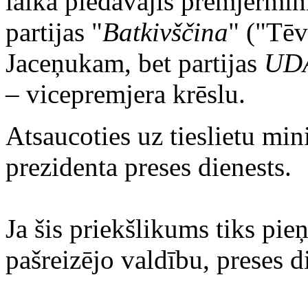
laikā piedāvājis premjermin
partijas "
Batkivščina
" ("Tēv
Jaceņukam, bet partijas
UD
– vicepremjera krēslu.
Atsaucoties uz tieslietu min
prezidenta preses dienests.
Ja šis priekšlikums tiks pie
pašreizējo valdību, preses di