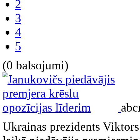
2
3
4
5
(0 balsojumi)
abc
Ukrainas prezidents Viktors