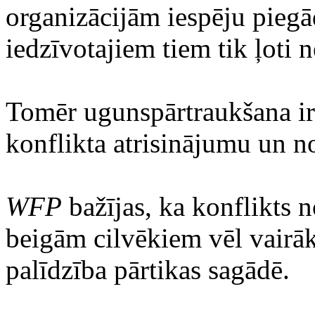
organizācijām iespēju pieg
iedzīvotajiem tiem tik ļoti 
Tomēr ugunspārtraukšana ir t
konflikta atrisinājumu un n
WFP
bažījas, ka konflikts no
beigām cilvēkiem vēl vairā
palīdzība pārtikas sagādē.