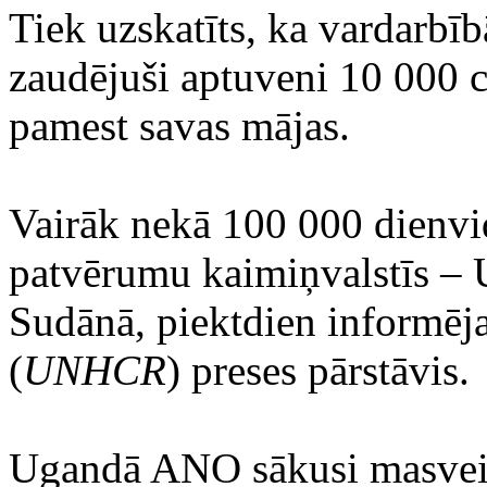
Tiek uzskatīts, ka vardarbī
zaudējuši aptuveni 10 000 c
pamest savas mājas.
Vairāk nekā 100 000 dienvi
patvērumu kaimiņvalstīs – 
Sudānā, piektdien informēj
(
UNHCR
) preses pārstāvis.
Ugandā ANO sākusi masveid