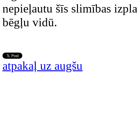
nepieļautu šīs slimības izp
bēgļu vidū.
atpakaļ uz augšu