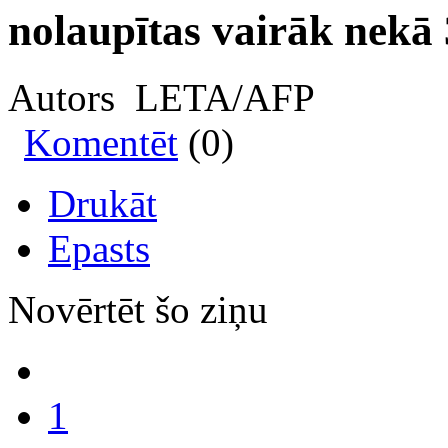
nolaupītas vairāk nekā
Autors LETA/AFP
Komentēt
(0)
Drukāt
Epasts
Novērtēt šo ziņu
1