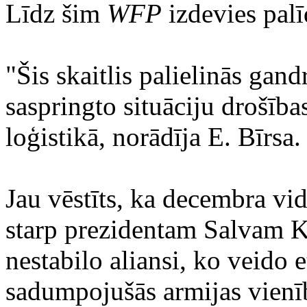
Līdz šim
WFP
izdevies palī
"Šis skaitlis palielinās gan
saspringto situāciju drošīb
loģistikā, norādīja E. Bīrsa.
Jau vēstīts, ka decembra vi
starp prezidentam Salvam K
nestabilo aliansi, ko veido
sadumpojušās armijas vienīb