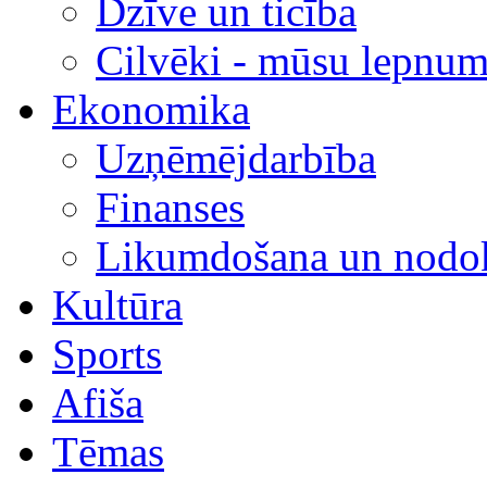
Dzīve un ticība
Cilvēki - mūsu lepnum
Ekonomika
Uzņēmējdarbība
Finanses
Likumdošana un nodok
Kultūra
Sports
Afiša
Tēmas