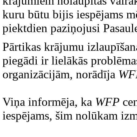
krājumiem nolaupītas vairāk
kuru būtu bijis iespējams m
piektdien paziņojusi Pasaul
Pārtikas krājumu izlaupīšan
piegādi ir lielākās problēma
organizācijām, norādīja
WF
Viņa informēja, ka
WFP
cen
iespējams, šim nolūkam izma