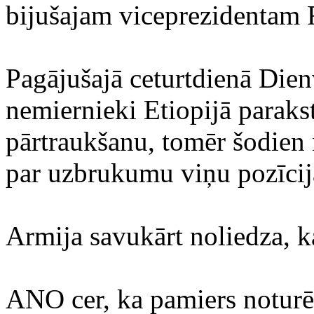
bijušajam viceprezidentam
Pagājušajā ceturtdienā Die
nemiernieki Etiopijā paraks
pārtraukšanu, tomēr šodien
par uzbrukumu viņu pozīci
Armija savukārt noliedza, ka
ANO cer, ka pamiers noturēs