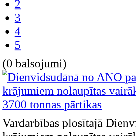
2
3
4
5
(0 balsojumi)
Vardarbības plosītajā Dien