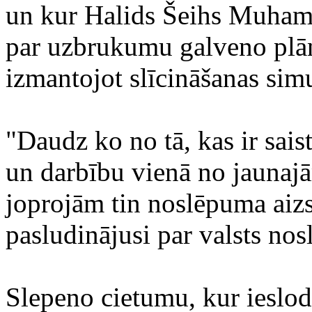
un kur Halids Šeihs Muhamed
par uzbrukumu galveno plāno
izmantojot slīcināšanas simu
"Daudz ko no tā, kas ir sais
un darbību vienā no jaunaj
joprojām tin noslēpuma aiz
pasludinājusi par valsts no
Slepeno cietumu, kur ieslodzī