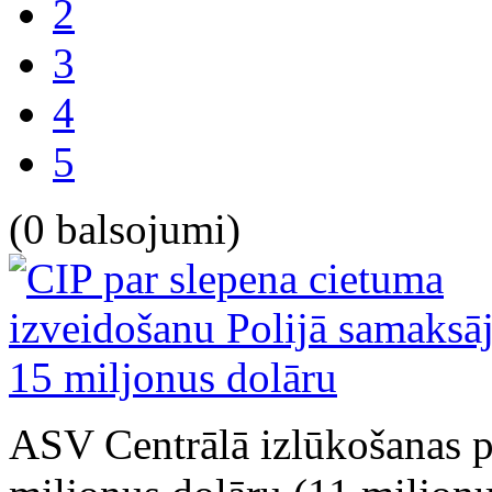
2
3
4
5
(0 balsojumi)
ASV Centrālā izlūkošanas p