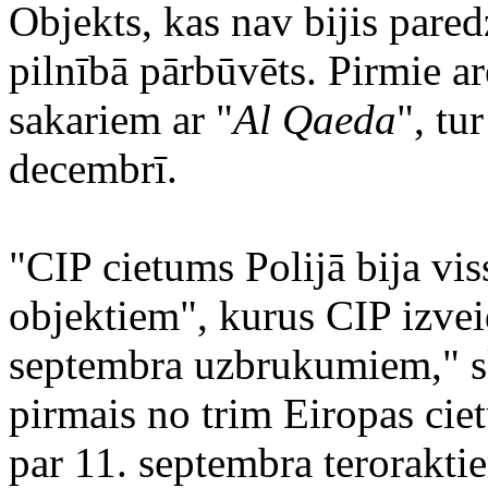
Objekts, kas nav bijis pared
pilnībā pārbūvēts. Pirmie ar
sakariem ar "
Al Qaeda
", tu
decembrī.
"CIP cietums Polijā bija vi
objektiem", kurus CIP izvei
septembra uzbrukumiem," ska
pirmais no trim Eiropas cie
par 11. septembra terorakti