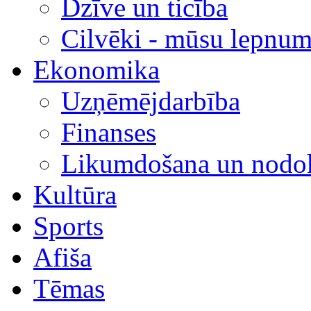
Dzīve un ticība
Cilvēki - mūsu lepnum
Ekonomika
Uzņēmējdarbība
Finanses
Likumdošana un nodok
Kultūra
Sports
Afiša
Tēmas