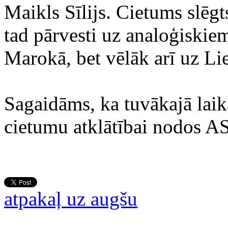
Maikls Sīlijs. Cietums slēgt
tad pārvesti uz analoģiski
Marokā, bet vēlāk arī uz Lie
Sagaidāms, ka tuvākajā lai
cietumu atklātībai nodos A
atpakaļ uz augšu