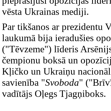
pieprasījuši opozīcijas līde
vēsta Ukrainas mediji.
Par tikšanos ar prezidentu 
laukumā bija ieradušies opoz
("Tēvzeme") līderis Arsēnijs
čempionu boksā un opozīcija
Kļičko un Ukraiņu nacionāli
savienība "
Svoboda
" ("Brīv
vadītājs Oļegs Tjagņiboks.