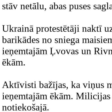
stāv netālu, abas puses sagl
Ukrainā protestētāji naktī u
barikādes no sniega maisiem
ieņemtajām Ļvovas un Rivne
ēkām.
Aktīvisti bažījas, ka viņus 
ieņemtajām ēkām. Milicijas 
notiekošajā.