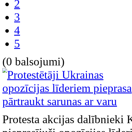
2
3
4
5
(0 balsojumi)
Protesta akcijas dalībnieki