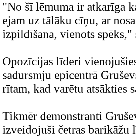
"No šī lēmuma ir atkarīga k
ejam uz tālāku cīņu, ar nosa
izpildīšana, vienots spēks,"
Opozīcijas līderi vienojuši
sadursmju epicentrā Gruševs
rītam, kad varētu atsākties 
Tikmēr demonstranti Gruševs
izveidojuši četras barikāžu 