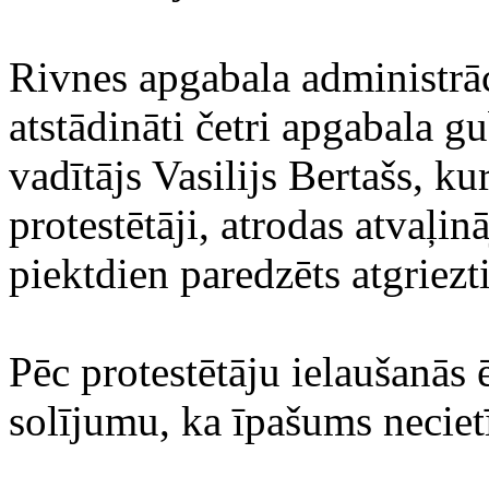
Rivnes apgabala administrāc
atstādināti četri apgabala g
vadītājs Vasilijs Bertašs, ku
protestētāji, atrodas atvaļ
piektdien paredzēts atgriezt
Pēc protestētāju ielaušanās
solījumu, ka īpašums neciet