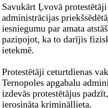
Savukārt Ļvovā protestētāji
administrācijas priekšsēdētā
iesniegumu par amata atstāša
paziņojot, ka to darījis fiz
ietekmē.
Protestētāji ceturtdienas v
Ternopoles apgabalu adminis
izdevās protestētājus padzīt
ierosināta krimināllieta.