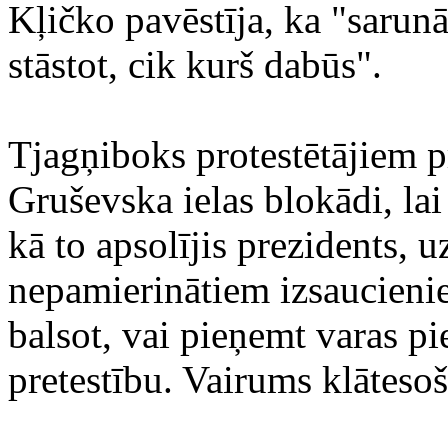
Kļičko pavēstīja, ka "sarunā
stāstot, cik kurš dabūs".
Tjagņiboks protestētājiem pra
Gruševska ielas blokādi, lai 
kā to apsolījis prezidents, uz
nepamierinātiem izsaucieni
balsot, vai pieņemt varas p
pretestību. Vairums klātesoš