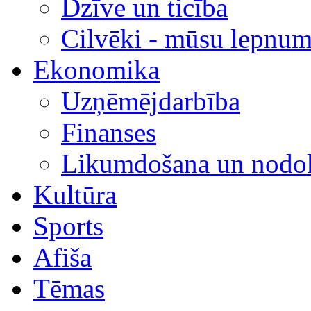
Dzīve un ticība
Cilvēki - mūsu lepnum
Ekonomika
Uzņēmējdarbība
Finanses
Likumdošana un nodok
Kultūra
Sports
Afiša
Tēmas