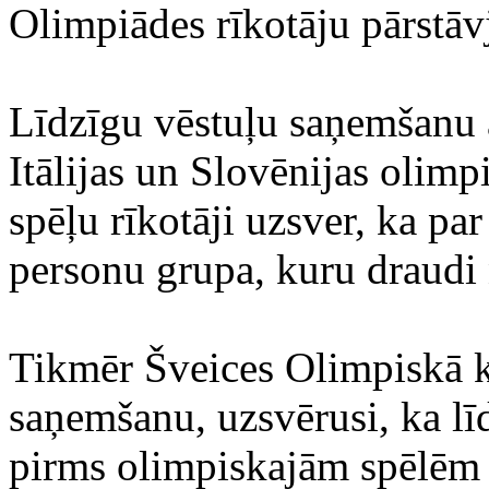
Olimpiādes rīkotāju pārstāvj
Līdzīgu vēstuļu saņemšanu a
Itālijas un Slovēnijas olim
spēļu rīkotāji uzsver, ka pa
personu grupa, kuru draudi
Tikmēr Šveices Olimpiskā ko
saņemšanu, uzsvērusi, ka l
pirms olimpiskajām spēlēm i