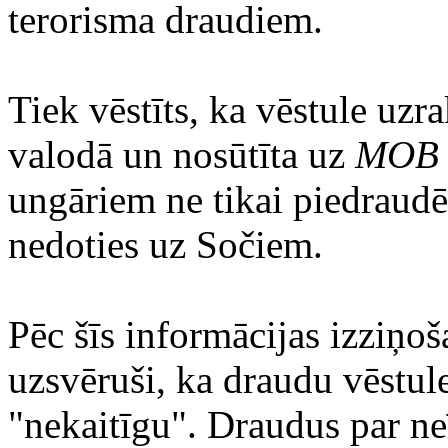
terorisma draudiem.
Tiek vēstīts, ka vēstule uzr
valodā un nosūtīta uz
MOB
ungāriem ne tikai piedraudēt
nedoties uz Sočiem.
Pēc šīs informācijas izziņo
uzsvēruši, ka draudu vēstule 
"nekaitīgu". Draudus par ne