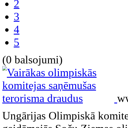
2
3
4
5
(0 balsojumi)
w
Ungārijas Olimpiskā komite