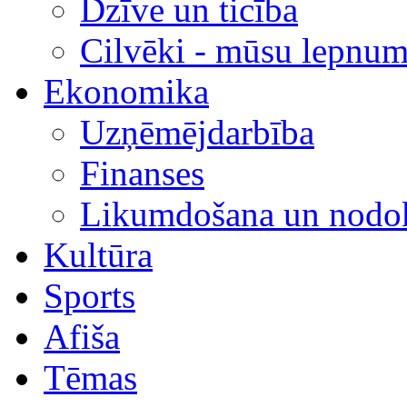
Dzīve un ticība
Cilvēki - mūsu lepnum
Ekonomika
Uzņēmējdarbība
Finanses
Likumdošana un nodok
Kultūra
Sports
Afiša
Tēmas