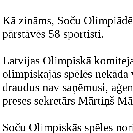
Kā zināms, Soču Olimpiādē p
pārstāvēs 58 sportisti.
Latvijas Olimpiskā komitej
olimpiskajās spēlēs nekāda v
draudus nav saņēmusi, aģe
preses sekretārs Mārtiņš Mā
Soču Olimpiskās spēles nori