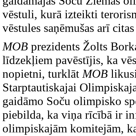
gaidāmajās Soču Ziemas oli
vēstuli, kurā izteikti terori
vēstules saņēmušas arī citas 
MOB
prezidents Žolts Borka
līdzekļiem pavēstījis, ka vē
nopietni, turklāt
MOB
likusi
Starptautiskajai Olimpiskaj
gaidāmo Soču olimpisko spē
piebilda, ka viņa rīcībā ir i
olimpiskajām komitejām, ka