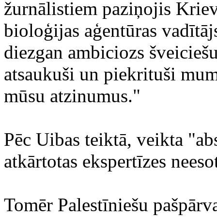
žurnālistiem paziņojis Krie
bioloģijas aģentūras vadītāj
diezgan ambiciozs šveiciešu
atsaukuši un piekrituši mums
mūsu atzinumus."
Pēc Uibas teiktā, veikta "ab
atkārtotas ekspertīzes neeso
Tomēr Palestīniešu pašpārv