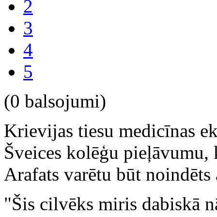
2
3
4
5
(0 balsojumi)
Krievijas tiesu medicīnas ek
Šveices kolēģu pieļāvumu, ka
Arafats varētu būt noindēts 
"Šis cilvēks miris dabiskā n