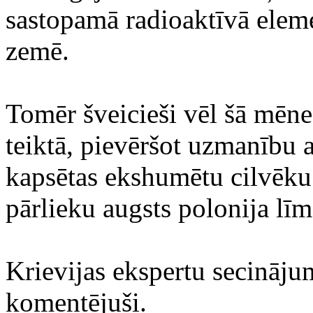
sastopamā radioaktīvā elem
zemē.
Tomēr šveicieši vēl šā mēn
teiktā, pievēršot uzmanību a
kapsētas ekshumētu cilvēku
pārlieku augsts polonija līm
Krievijas ekspertu secināju
komentējuši.