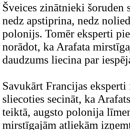
Šveices zinātnieki šoruden s
nedz apstiprina, nedz noliedz
polonijs. Tomēr eksperti pi
norādot, ka Arafata mirstīga
daudzums liecina par iespēj
Savukārt Francijas eksperti 
sliecoties secināt, ka Arafa
teiktā, augsto polonija līme
mirstīgajām atliekām izņemt