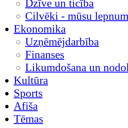
Dzīve un ticība
Cilvēki - mūsu lepnum
Ekonomika
Uzņēmējdarbība
Finanses
Likumdošana un nodok
Kultūra
Sports
Afiša
Tēmas