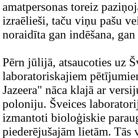
amatpersonas toreiz paziņoj
izraēlieši, taču viņu pašu ve
noraidīta gan indēšana, gan
Pērn jūlijā, atsaucoties uz 
laboratoriskajiem pētījumie
Jazeera" nāca klajā ar versij
poloniju. Šveices laboratori
izmantoti bioloģiskie parau
piederējušajām lietām. Tās v