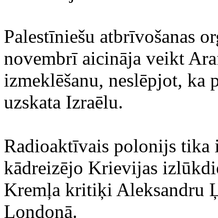
Palestīniešu atbrīvošanas o
novembrī aicināja veikt Ara
izmeklēšanu, neslēpjot, ka
uzskata Izraēlu.
Radioaktīvais polonijs tika 
kādreizējo Krievijas izlūkd
Kremļa kritiķi Aleksandru 
Londonā.