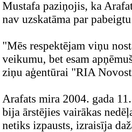
Mustafa paziņojis, ka Arafa
nav uzskatāma par pabeigtu
"Mēs respektējam viņu nost
veikumu, bet esam apņēmušie
ziņu aģentūrai "RIA Novost
Arafats mira 2004. gada 11.
bija ārstējies vairākas nedēļ
netiks izpausts, izraisīja d