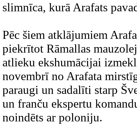
slimnīca, kurā Arafats pava
Pēc šiem atklājumiem Arafat
piekrītot Rāmallas mauzolej
atlieku ekshumācijai izmekl
novembrī no Arafata mirstī
paraugi un sadalīti starp Šv
un franču ekspertu komandu,
noindēts ar poloniju.