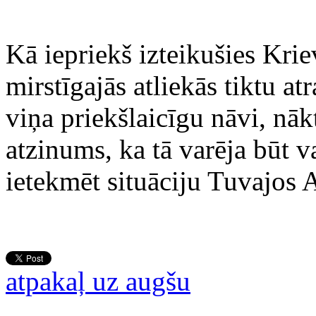
Kā iepriekš izteikušies Krie
mirstīgajās atliekās tiktu atr
viņa priekšlaicīgu nāvi, nākt
atzinums, ka tā varēja būt v
ietekmēt situāciju Tuvajos 
atpakaļ uz augšu