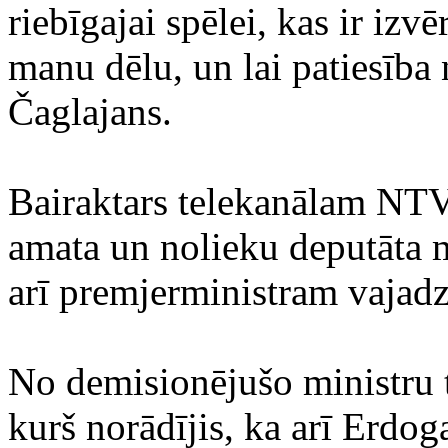
riebīgajai spēlei, kas ir iz
manu dēlu, un lai patiesība
Čaglajans.
Bairaktars telekanālam NTV 
amata un nolieku deputāta 
arī premjerministram vajadz
No demisionējušo ministru tr
kurš norādījis, ka arī Erdo