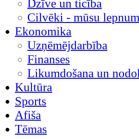
Dzīve un ticība
Cilvēki - mūsu lepnum
Ekonomika
Uzņēmējdarbība
Finanses
Likumdošana un nodok
Kultūra
Sports
Afiša
Tēmas