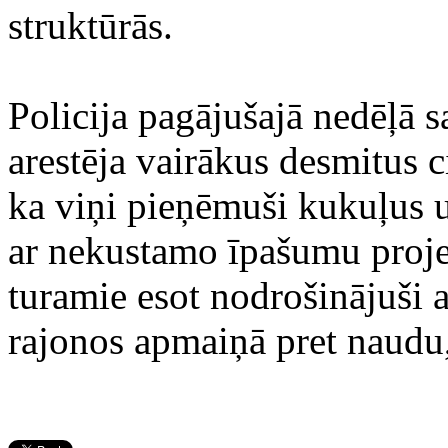
struktūrās.
Policija pagājušajā nedēļā s
arestēja vairākus desmitus c
ka viņi pieņēmuši kukuļus 
ar nekustamo īpašumu proj
turamie esot nodrošinājuši a
rajonos apmaiņā pret naudu,