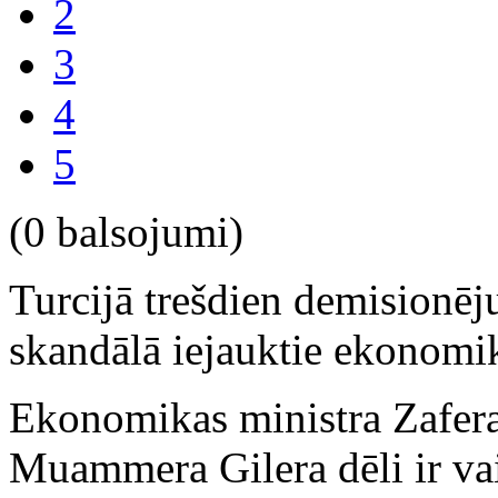
2
3
4
5
(0 balsojumi)
Turcijā trešdien demisionēju
skandālā iejauktie ekonomika
Ekonomikas ministra Zafera 
Muammera Gilera dēli ir vai