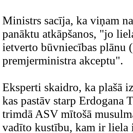
Ministrs sacīja, ka viņam n
panāktu atkāpšanos, "jo liel
ietverto būvniecības plānu (.
premjerministra akceptu".
Eksperti skaidro, ka plašā iz
kas pastāv starp Erdogana T
trimdā ASV mītošā musulma
vadīto kustību, kam ir liela 