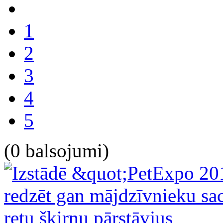
1
2
3
4
5
(0 balsojumi)