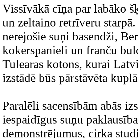
Vissīvākā cīņa par labāko šķ
un zeltaino retrīveru starpā.
nerejošie suņi basendži, Be
kokerspanieli un franču buld
Tulearas kotons, kurai Latvij
izstādē būs pārstāvēta kuplā
Paralēli sacensībām abās izs
iespaidīgus suņu paklausība
demonstrējumus, cirka studi