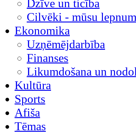
Dzīve un ticība
Cilvēki - mūsu lepnum
Ekonomika
Uzņēmējdarbība
Finanses
Likumdošana un nodok
Kultūra
Sports
Afiša
Tēmas