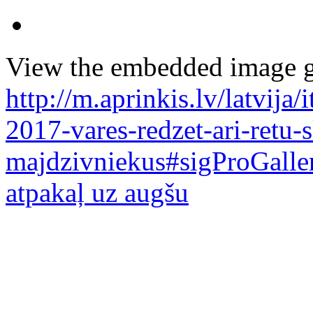
View the embedded image ga
http://m.aprinkis.lv/latvija
2017-vares-redzet-ari-retu-
majdzivniekus#sigProGalle
atpakaļ uz augšu