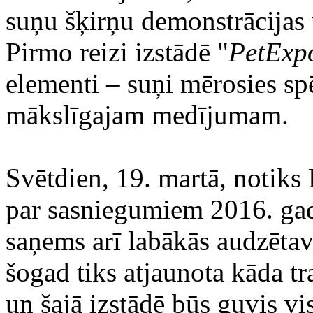
suņu šķirņu demonstrācijas 
Pirmo reizi izstādē "
PetExp
elementi – suņi mērosies sp
mākslīgajam medījumam.
Svētdien, 19. martā, notiks
par sasniegumiem 2016. ga
saņems arī labākās audzētav
šogad tiks atjaunota kāda tr
un šajā izstādē būs guvis 