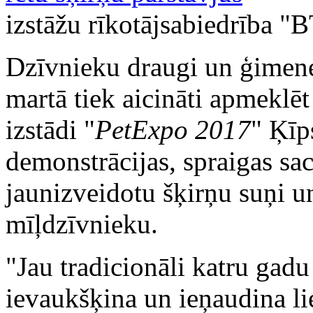
izstāžu rīkotājsabiedrība "
Dzīvnieku draugi un ģimene
martā tiek aicināti apmeklē
izstādi "
PetExpo 2017
" Ķīp
demonstrācijas, spraigas sac
jaunizveidotu šķirņu suņi un
mīļdzīvnieku.
"Jau tradicionāli katru gad
ievaukšķina un ieņaudina li