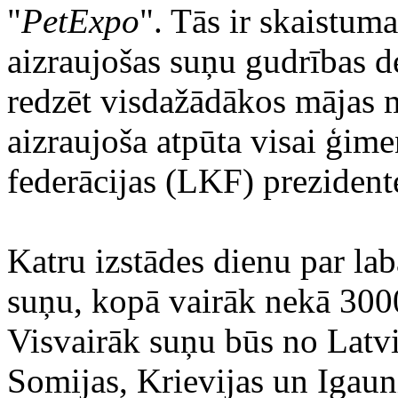
"
PetExpo
". Tās ir skaistum
aizraujošas suņu gudrības d
redzēt visdažādākos mājas m
aizraujoša atpūta visai ģime
federācijas (LKF) prezident
Katru izstādes dienu par la
suņu, kopā vairāk nekā 300
Visvairāk suņu būs no Latvij
Somijas, Krievijas un Igauni