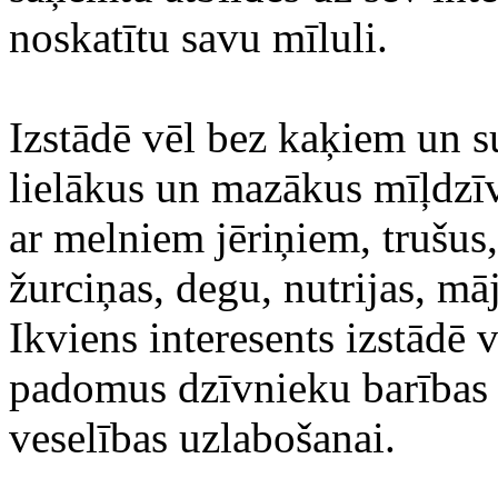
noskatītu savu mīluli.
Izstādē vēl bez kaķiem un su
lielākus un mazākus mīļdzīv
ar melniem jēriņiem, trušus
žurciņas, degu, nutrijas, mā
Ikviens interesents izstādē 
padomus dzīvnieku barības 
veselības uzlabošanai.