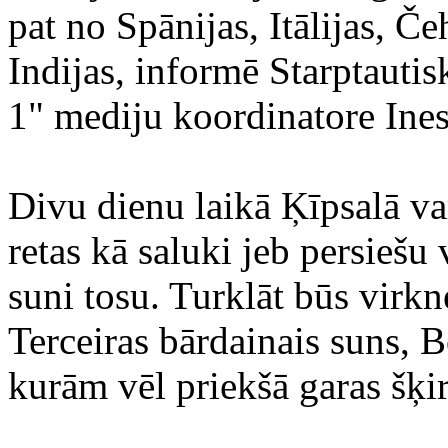
pat no Spānijas, Itālijas, Če
Indijas, informē Starptautis
1" mediju koordinatore Ines
Divu dienu laikā Ķīpsalā var
retas kā saluki jeb persieš
suni tosu. Turklāt būs virkn
Terceiras bārdainais suns, B
kurām vēl priekšā garas šķi