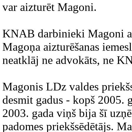
var aizturēt Magoni.
KNAB darbinieki Magoni aiz
Magoņa aizturēšanas iemesl
neatklāj ne advokāts, ne 
Magonis LDz valdes priekšs
desmit gadus - kopš 2005. 
2003. gada viņš bija šī uz
padomes priekšsēdētājs. Ma