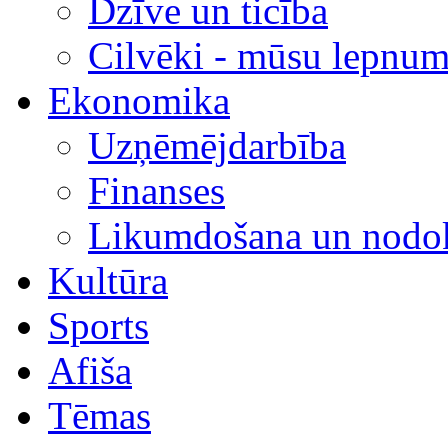
Dzīve un ticība
Cilvēki - mūsu lepnum
Ekonomika
Uzņēmējdarbība
Finanses
Likumdošana un nodok
Kultūra
Sports
Afiša
Tēmas