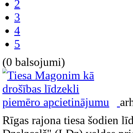
2
3
4
5
(0 balsojumi)
ar
Rīgas rajona tiesa šodien 