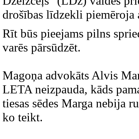
Dzelzceļš" (LDz) valdes p
drošības līdzekli piemēroja
Rīt būs pieejams pilns spri
varēs pārsūdzēt.
Magoņa advokāts Alvis Marg
LETA neizpauda, kāds pama
tiesas sēdes Marga nebija ru
ko teikt.