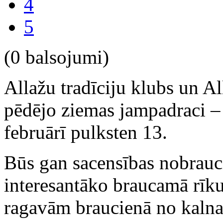
4
5
(0 balsojumi)
Allažu tradīciju klubs un A
pēdējo ziemas jampadraci –
februārī pulksten 13.
Būs gan sacensības nobrauc
interesantāko braucamā rīk
ragavām braucienā no kaln