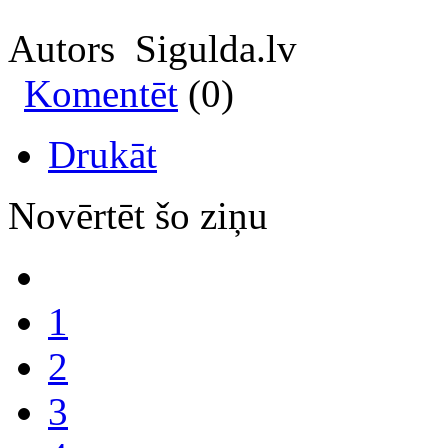
Autors Sigulda.lv
Komentēt
(0)
Drukāt
Novērtēt šo ziņu
1
2
3