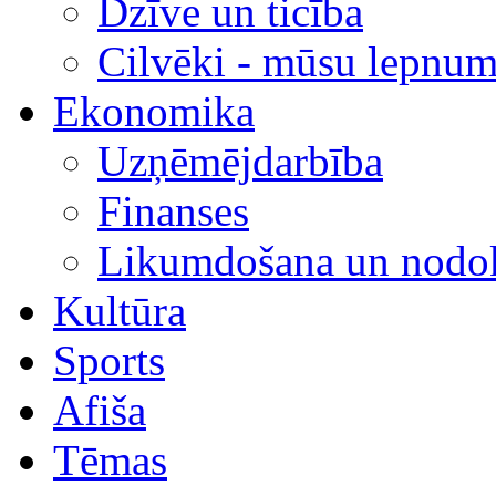
Dzīve un ticība
Cilvēki - mūsu lepnum
Ekonomika
Uzņēmējdarbība
Finanses
Likumdošana un nodok
Kultūra
Sports
Afiša
Tēmas