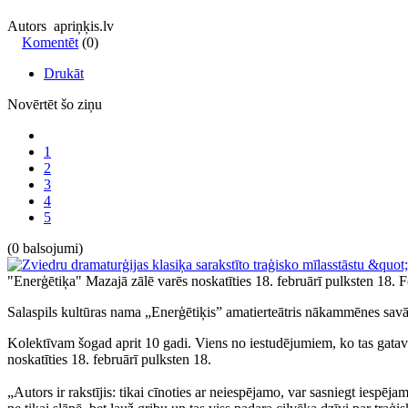
Autors apriņķis.lv
Komentēt
(0)
Drukāt
Novērtēt šo ziņu
1
2
3
4
5
(0 balsojumi)
"Enerģētiķa" Mazajā zālē varēs noskatīties 18. februārī pulksten 18.
F
Salaspils kultūras nama „Enerģētiķis” amatierteātris nākammēnes savā 
Kolektīvam šogad aprit 10 gadi. Viens no iestudējumiem, ko tas gatavo 
noskatīties 18. februārī pulksten 18.
„Autors ir rakstījis: tikai cīnoties ar neiespējamo, var sasniegt iespēja