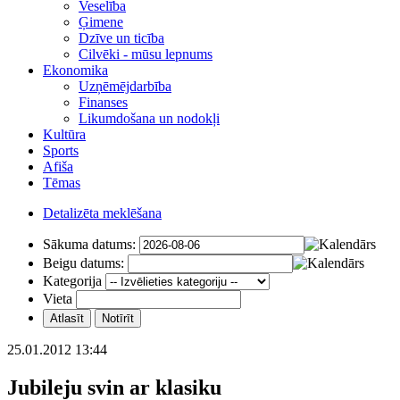
Veselība
Ģimene
Dzīve un ticība
Cilvēki - mūsu lepnums
Ekonomika
Uzņēmējdarbība
Finanses
Likumdošana un nodokļi
Kultūra
Sports
Afiša
Tēmas
Detalizēta meklēšana
Sākuma datums:
Beigu datums:
Kategorija
Vieta
25.01.2012 13:44
Jubileju svin ar klasiku