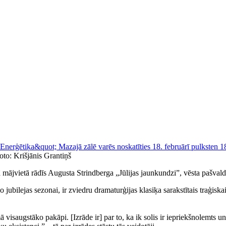
oto: Krišjānis Grantiņš
mājvietā rādīs Augusta Strindberga „Jūlijas jaunkundzi”, vēsta pašvald
jubilejas sezonai, ir zviedru dramaturģijas klasiķa sarakstītais traģisk
mā visaugstāko pakāpi. [Izrāde ir] par to, ka ik solis ir iepriekšnolemts u