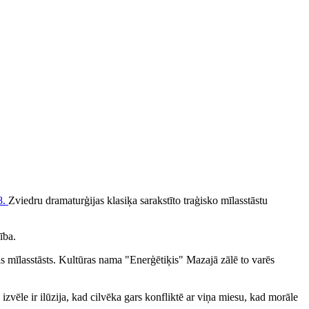
Zviedru dramaturģijas klasiķa sarakstīto traģisko mīlasstāstu
ība.
ais mīlasstāsts. Kultūras nama "Enerģētiķis" Mazajā zālē to varēs
n izvēle ir ilūzija, kad cilvēka gars konfliktē ar viņa miesu, kad morāle