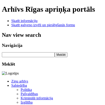
Arhīvs
Rīgas apriņķa portāls
Skatīt informāciju
Skatīt galveno izvēli un pieslēgšanās formu
Nav view search
Navigācija
Meklēt
Meklēt
Ziņu arhīvs
Sabiedrība
Politika
Pašvaldības
Kriminālā informācija
Izglītība