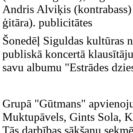
Andris Alviķis (kontrabass)
ģitāra).
publicitātes
Šonedēļ Siguldas kultūras 
publiskā koncertā klausītāju
savu albumu "Estrādes dzie
Grupā "Gūtmans" apvienojuši
Muktupāvels, Gints Sola, Kā
Tās darbības sākšanu sekmēju