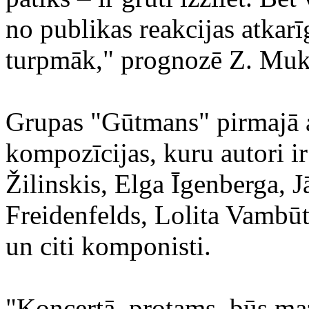
no publikas reakcijas atkarīg
turpmāk," prognozē Z. Muk
Grupas "Gūtmans" pirmajā 
kompozīcijas, kuru autori i
Žilinskis, Elga Īgenberga, J
Freidenfelds, Lolita Vambūt
un citi komponisti.
"Koncertā, protams, būs maz