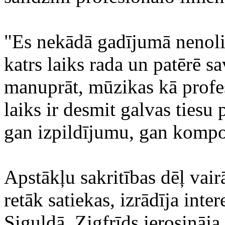
"Es nekādā gadījumā nenol
katrs laiks rada un patērē sa
manuprāt, mūzikas kā profe
laiks ir desmit galvas tiesu 
gan izpildījumu, gan kompo
Apstākļu sakritības dēļ vairā
retāk satiekas, izrādīja inte
Siguldā. Zigfrīds ierosināj