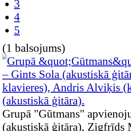
3
4
5
(1 balsojums)
Grupā "Gūtmans" apvienojuši
(akustiskā ģitāra), Zigfrīds