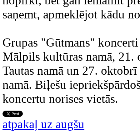
nopirkt, bet gan iemainīt p
saņemt, apmeklējot kādu n
Grupas "Gūtmans" koncerti n
Mālpils kultūras namā, 21. 
Tautas namā un 27. oktobrī 
namā. Biļešu iepriekšpārdo
koncertu norises vietās.
atpakaļ uz augšu