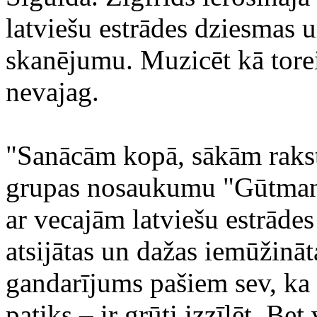
latviešu estrādes dziesmas 
skanējumu. Muzicēt kā toreiz
nevajag.
"Sanācām kopā, sākām rakst
grupas nosaukumu "Gūtmans
ar vecajām latviešu estrāde
atsijātas un dažas iemūžināta
gandarījums pašiem sev, ka
patiks – ir grūti izzīlēt. B