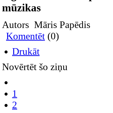
mūzikas
Autors Māris Papēdis
Komentēt
(0)
Drukāt
Novērtēt šo ziņu
1
2