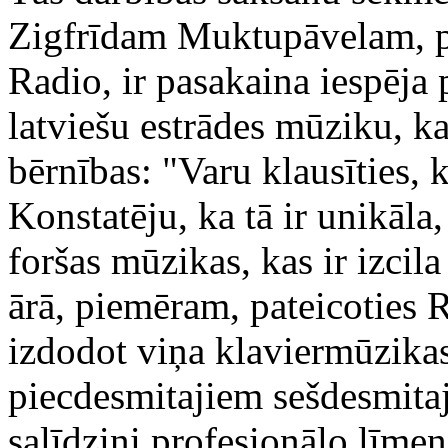
Zigfrīdam Muktupāvelam, pa
Radio, ir pasakaina iespēja 
latviešu estrādes mūziku, k
bērnības: "Varu klausīties, 
Konstatēju, ka tā ir unikāla
foršas mūzikas, kas ir izcil
ārā, piemēram, pateicoties 
izdodot viņa klaviermūzika
piecdesmitajiem sešdesmita
salīdzini profesionālo līme