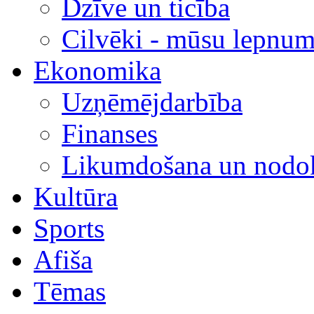
Dzīve un ticība
Cilvēki - mūsu lepnum
Ekonomika
Uzņēmējdarbība
Finanses
Likumdošana un nodok
Kultūra
Sports
Afiša
Tēmas