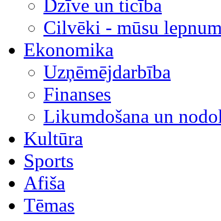
Dzīve un ticība
Cilvēki - mūsu lepnum
Ekonomika
Uzņēmējdarbība
Finanses
Likumdošana un nodok
Kultūra
Sports
Afiša
Tēmas