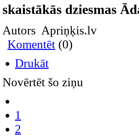
skaistākās dziesmas Ād
Autors Apriņķis.lv
Komentēt
(0)
Drukāt
Novērtēt šo ziņu
1
2