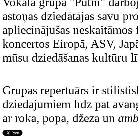
Vokālā grupa "Putni" darboj
astoņas dziedātājas savu pr
apliecinājušas neskaitāmos 
koncertos Eiropā, ASV, Japā
mūsu dziedāšanas kultūru lī
Grupas repertuārs ir stilist
dziedājumiem līdz pat ava
ar roka, popa, džeza un
amb