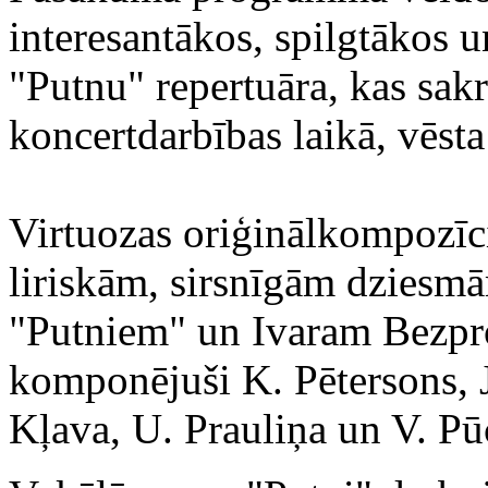
interesantākos, spilgtākos 
"Putnu" repertuāra, kas sakr
koncertdarbības laikā, vēsta
Virtuozas oriģinālkompozīci
liriskām, sirsnīgām dziesmā
"Putniem" un Ivaram Bezpr
komponējuši K. Pētersons, J
Kļava, U. Prauliņa un V. Pū