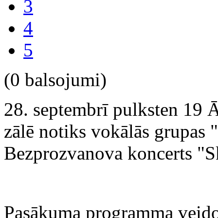
3
4
5
(0 balsojumi)
28. septembrī pulksten 19 Ā
zālē notiks vokālās grupas "
Bezprozvanova koncerts "S
Pasākuma programma veidot