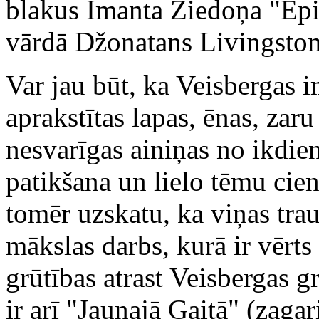
blakus Imanta Ziedoņa "Epi
vārdā Džonatans Livingston
Var jau būt, ka Veisbergas i
aprakstītas lapas, ēnas, zar
nesvarīgas ainiņas no ikdien
patikšana un lielo tēmu cien
tomēr uzskatu, ka viņas trau
mākslas darbs, kurā ir vērts k
grūtības atrast Veisbergas g
ir arī "Jaunajā Gaitā" (zagar