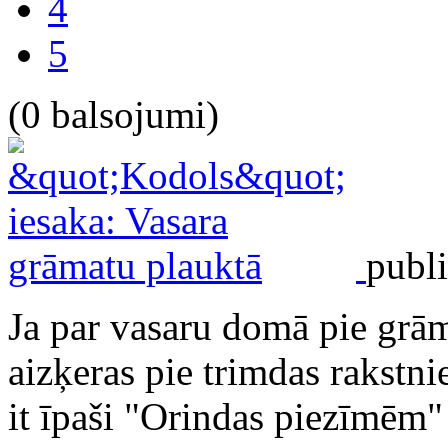
4
5
(0 balsojumi)
publi
Ja par vasaru domā pie grām
aizķeras pie trimdas rakstn
it īpaši "Orindas piezīmēm"