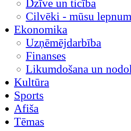
Dzīve un ticība
Cilvēki - mūsu lepnum
Ekonomika
Uzņēmējdarbība
Finanses
Likumdošana un nodok
Kultūra
Sports
Afiša
Tēmas