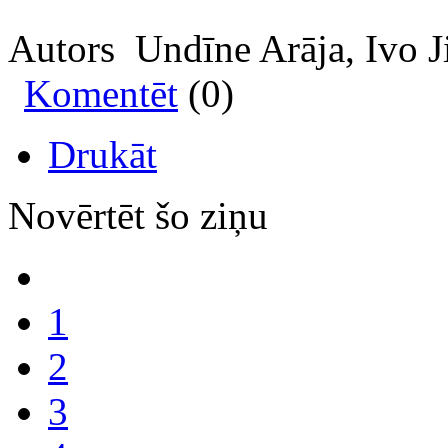
Autors Undīne Arāja, Ivo J
Komentēt
(0)
Drukāt
Novērtēt šo ziņu
1
2
3