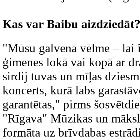
Kas var Baibu aizdziedāt
"Mūsu galvenā vēlme – lai i
ģimenes lokā vai kopā ar dr
sirdij tuvas un mīļas dziesm
koncerts, kurā labs garastāv
garantētas," pirms šosvētdi
"Rīgava" Mūzikas un māksl
formāta uz brīvdabas estrād