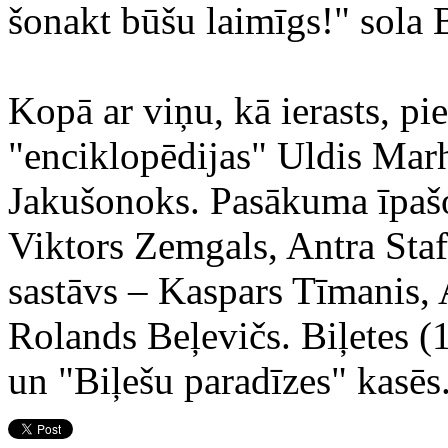
šonakt būšu laimīgs!" sola 
Kopā ar viņu, kā ierasts, p
"enciklopēdijas" Uldis Mar
Jakušonoks. Pasākuma īpašo
Viktors Zemgals, Antra Sta
sastāvs – Kaspars Tīmanis, 
Rolands Beļevičs. Biļetes (
un "Biļešu paradīzes" kasēs