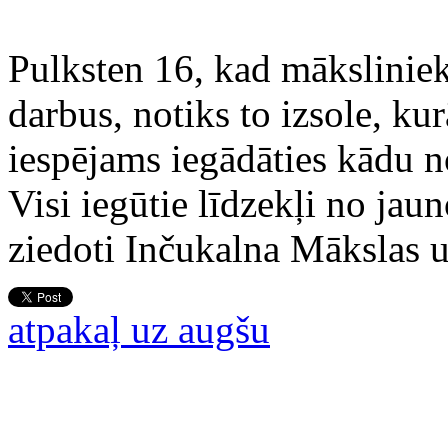
Pulksten 16, kad mākslinie
darbus, notiks to izsole, ku
iespējams iegādāties kādu 
Visi iegūtie līdzekļi no jau
ziedoti Inčukalna Mākslas u
atpakaļ uz augšu