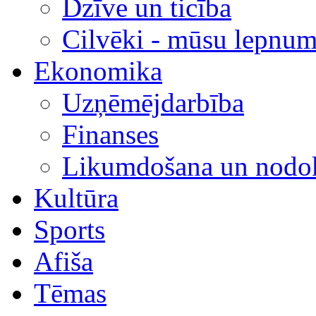
Dzīve un ticība
Cilvēki - mūsu lepnum
Ekonomika
Uzņēmējdarbība
Finanses
Likumdošana un nodok
Kultūra
Sports
Afiša
Tēmas