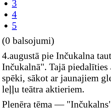
3
4
5
(0 balsojumi)
4.augustā pie Inčukalna ta
Inčukalnā". Tajā piedalīties
spēki, sākot ar jaunajiem g
leļļu teātra aktieriem.
Plenēra tēma — "Inčukalns"