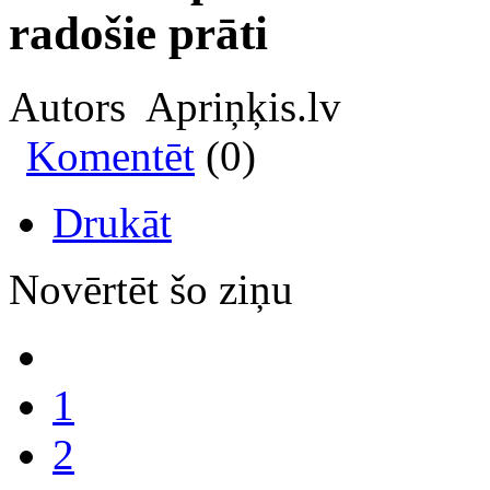
radošie prāti
Autors Apriņķis.lv
Komentēt
(0)
Drukāt
Novērtēt šo ziņu
1
2