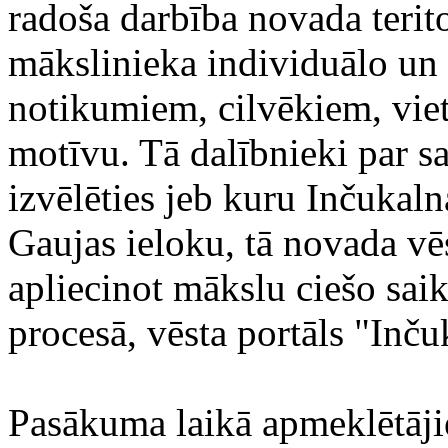
radoša darbība novada teritor
mākslinieka individuālo un
notikumiem, cilvēkiem, viet
motīvu. Tā dalībnieki par s
izvēlēties jeb kuru Inčukaln
Gaujas ieloku, tā novada vēs
apliecinot mākslu ciešo saik
procesā, vēsta portāls "Inču
Pasākuma laikā apmeklētājie