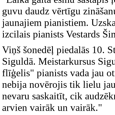
guvu daudz vērtīgu zināšanu
jaunajiem pianistiem. Uzska
izcilais pianists Vestards Š
Viņš šonedēļ piedalās 10. S
Siguldā. Meistarkursus Sigu
flīģelis" pianists vada jau ot
nebija novērojis tik lielu ja
nevaru saskaitīt, cik audzē
arvien vairāk un vairāk."