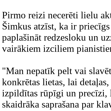
Pirmo reizi necerēti lielu akt
Šimkus atzīst, ka ir priecīg
paplašināt redzesloku un uz
vairākiem izciliem pianisti
"Man nepatīk pelt vai slavē
konkrētas lietas, lai detaļas,
izpildītas rūpīgi un precīzi
skaidrāka saprašana par klav