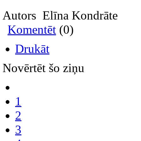
Autors Elīna Kondrāte
Komentēt
(0)
Drukāt
Novērtēt šo ziņu
1
2
3