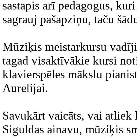
sastapis arī pedagogus, ku
sagrauj pašapziņu, taču šād
Mūziķis meistarkursu vadīji
tagad visaktīvākie kursi not
klavierspēles mākslu pianis
Aurēlijai.
Savukārt vaicāts, vai atliek 
Siguldas ainavu, mūziķis sm