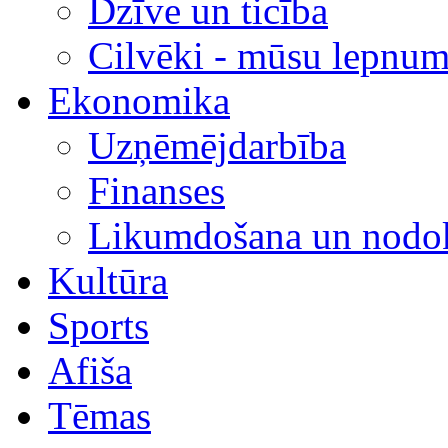
Dzīve un ticība
Cilvēki - mūsu lepnum
Ekonomika
Uzņēmējdarbība
Finanses
Likumdošana un nodok
Kultūra
Sports
Afiša
Tēmas