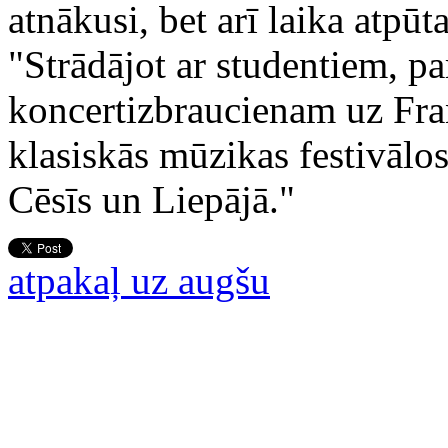
atnākusi, bet arī laika atpū
"Strādājot ar studentiem, pa
koncertizbraucienam uz Fran
klasiskās mūzikas festivālos
Cēsīs un Liepājā."
atpakaļ uz augšu