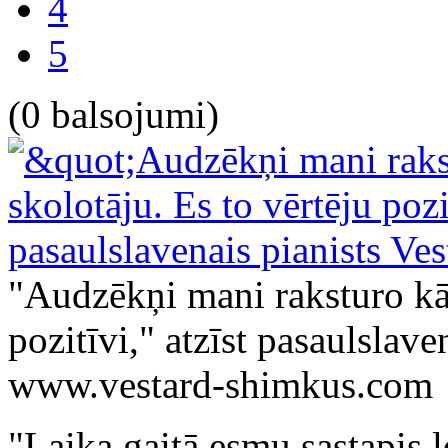
4
5
(0 balsojumi)
"Audzēkņi mani raksturo kā 
pozitīvi," atzīst pasaulslav
www.vestard-shimkus.com
"Laika gaitā esmu sastapis 