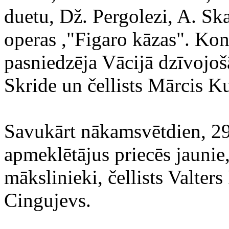
duetu, Dž. Pergolezi, A. Ska
operas ,"Figaro kāzas". Kon
pasniedzēja Vācijā dzīvojoš
Skride un čellists Mārcis Ku
Savukārt nākamsvētdien, 29.
apmeklētājus priecēs jaunie,
mākslinieki, čellists Valters
Cingujevs.