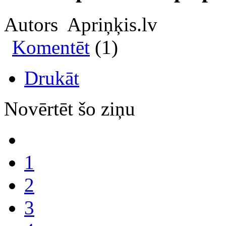
Autors Apriņķis.lv
Komentēt
(1)
Drukāt
Novērtēt šo ziņu
1
2
3