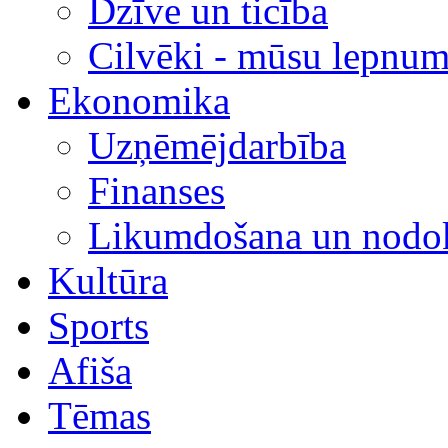
Dzīve un ticība
Cilvēki - mūsu lepnum
Ekonomika
Uzņēmējdarbība
Finanses
Likumdošana un nodok
Kultūra
Sports
Afiša
Tēmas