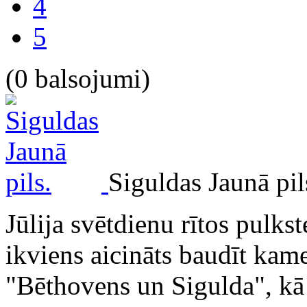
4
5
(0 balsojumi)
Siguldas Jaunā pil
Jūlija svētdienu rītos pulks
ikviens aicināts baudīt kam
"Bēthovens un Sigulda", kā a