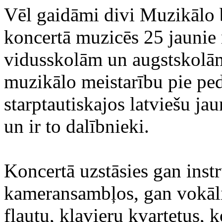
Vēl gaidāmi divi Muzikālo b
koncertā muzicēs 25 jaunie
vidusskolām un augstskolām
muzikālo meistarību pie pe
starptautiskajos latviešu j
un ir to dalībnieki.
Koncertā uzstāsies gan inst
kameransambļos, gan vokālis
flautu, klavieru kvartetus,