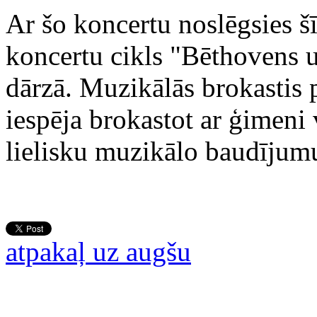
Ar šo koncertu noslēgsies 
koncertu cikls "Bēthovens u
dārzā. Muzikālās brokastis p
iespēja brokastot ar ģimeni
lielisku muzikālo baudījum
atpakaļ uz augšu