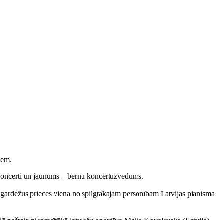
iem.
s koncerti un jaunums – bērnu koncertuzvedums.
as gardēžus priecēs viena no spilgtākajām personībām Latvijas pianisma