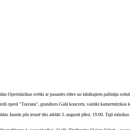
uldas Opermūzikas svētki ar pasaules elites un labākajiem pašmāju solist
 Verdi operā "Traviata", grandiozs Galā koncerts, vairāki kamermūzika
das Jaunās pils terasē tiks atklāti 3. augustā plkst. 19.00. Tajā mūzik