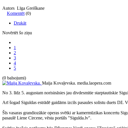
Autors Līga Greiškane
Komentēt
(0)
Drukāt
Novērtēt šo ziņu
1
2
3
4
5
(0 balsojumi)
Maija Kovaļevska.
media.laopera.com
No 3. līdz 5. augustam norisināsies jau divdesmitie starptautiskie Sig
Arī šogad Siguldas estrādē gaidāms izcils pasaules solistu duets Dž.
Šīs vasaras grandiozākie operas svētki ar kamermūzikas koncertu Sigul
pasaulē Liene Circene, vēsta portāls "Sigulda.lv".