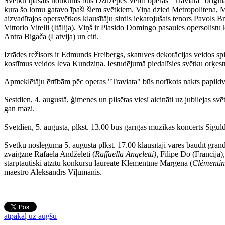
Svētku īpašais notikums būs Džuzepes Verdi operas "Traviata" oriģināl
kura šo lomu gatavo īpaši šiem svētkiem. Viņa dzied Metropolitena, Mi
aizvadītajos opersvētkos klausītāju sirdis iekarojušais tenors Pavols Br
Vittorio Vitelli (Itālija). Viņš ir Plasido Domingo pasaules opersolist
Antra Bigača (Latvija) un citi.
Izrādes režisors ir Edmunds Freibergs, skatuves dekorācijas veidos sp
kostīmus veidos Ieva Kundziņa. Iestudējumā piedalīsies svētku orķestr
Apmeklētāju ērtībām pēc operas "Traviata" būs norīkots nakts papildv
Sestdien, 4. augustā, ģimenes un pilsētas viesi aicināti uz jubilejas 
gan mazi.
Svētdien, 5. augustā, plkst. 13.00 būs garīgās mūzikas koncerts Siguld
Svētku noslēgumā 5. augustā plkst. 17.00 klausītāji varēs baudīt gra
zvaigzne Rafaela Andželeti (
Raffaella Angeletti),
Filipe Do (Francija),
starptautiski atzītu konkursu laureāte Klementīne Margēna (
Clémentin
maestro Aleksandrs Viļumanis.
atpakaļ uz augšu