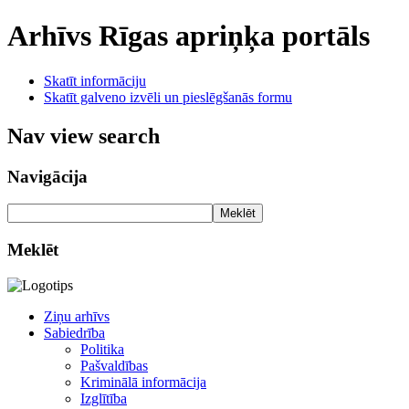
Arhīvs
Rīgas apriņķa portāls
Skatīt informāciju
Skatīt galveno izvēli un pieslēgšanās formu
Nav view search
Navigācija
Meklēt
Meklēt
Ziņu arhīvs
Sabiedrība
Politika
Pašvaldības
Kriminālā informācija
Izglītība