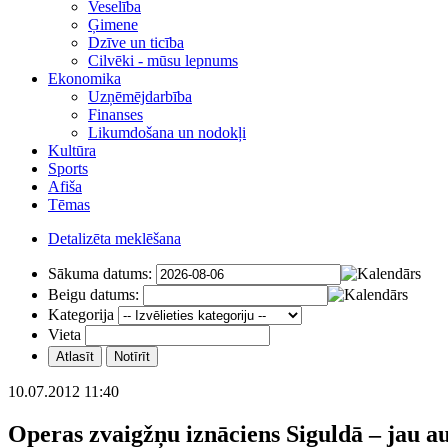
Veselība
Ģimene
Dzīve un ticība
Cilvēki - mūsu lepnums
Ekonomika
Uzņēmējdarbība
Finanses
Likumdošana un nodokļi
Kultūra
Sports
Afiša
Tēmas
Detalizēta meklēšana
Sākuma datums:
Beigu datums:
Kategorija
Vieta
10.07.2012 11:40
Operas zvaigžņu iznāciens Siguldā – jau 