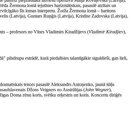
lē pašreiz pieprasītākā latviešu operdīva Maija Kovaļevska (Latvija),
ēda Žermona lomā iejutīsies harizmātiskais, pasaulē atzītais un
ievilcīgāko šīs lomas interpretu. Žorža Žermona lomā – baritons
velis (Latvija), Guntars Ruņģis (Latvija), Kristīne Zadovska (Latvija),
nts – profesors no Vīnes Vladimirs Kiradžijevs (
Vladimir Kiradjiev
),
pilsdrupu estrādē, kurā piedalīsies talantīgākie siguldieši, gan lieli,
 dramatiskais tenors pasaulē Aleksandrs Antoņenko, jaunā itāļu
asaulslavenais Džons Veigners no Austrālijas (
John Wegner
),
ī Rīgas Doma zēnu koris, svētku orķestris un koris. Koncertu diriģēs