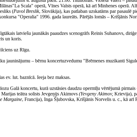
iestudējums 4. augustā plkst. 21.00. Titullomās: Violeta Valerī – pasau
lānas"La Scala" operā, Vīnes Valsts operā, kā arī Minhenes operā. Alfr
esliks (
Pavol Breslik
, Slovākija), kas patlaban uzskatāms par pasaulē p
u konkursa "Operalia" 1996. gada laureāts. Pārējās lomās – Krišjānis Nor
ilgtākais latviešu jaunākās paaudzes scenogrāfs Reinis Suhanovs, diriģe
is un koris.
ilciens uz Rīgu.
svētku jauninājumu – bērnu koncertuzvedumu "Brēmenes muzikanti Siguldā" 
as ev. lut. baznīcā. Ieeja bez maksas.
ndiozu Galā koncertu, kurā uzstāsies daudzu opermīļu vērtējumā pirmais
 Marijas teātra solists Jevgeņijs Akimovs
(Yevgeny Akimov,
Krievija), p
e Margaine
, Francija), Inga Šļubovska, Krišjānis Norvelis u. c., kā ar