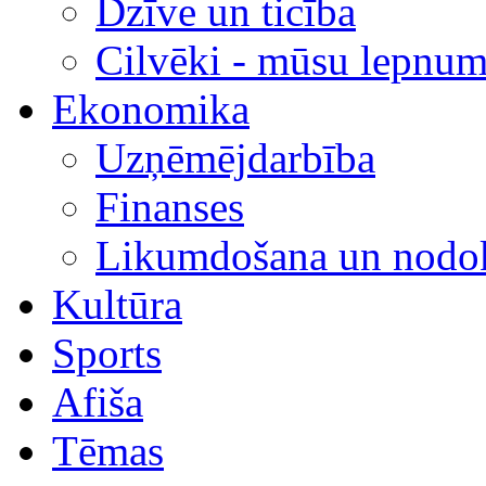
Dzīve un ticība
Cilvēki - mūsu lepnum
Ekonomika
Uzņēmējdarbība
Finanses
Likumdošana un nodok
Kultūra
Sports
Afiša
Tēmas