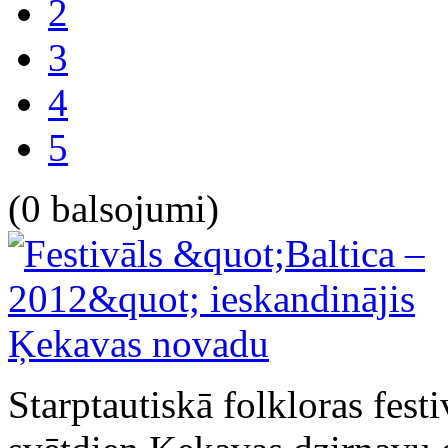
2
3
4
5
(0 balsojumi)
Starptautiskā folkloras fest