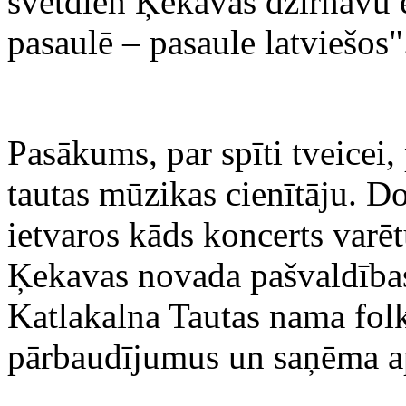
svētdien Ķekavas dzirnavu e
pasaulē – pasaule latviešos"
Pasākums, par spīti tveicei,
tautas mūzikas cienītāju. Do
ietvaros kāds koncerts varēt
Ķekavas novada pašvaldības
Katlakalna Tautas nama fol
pārbaudījumus un saņēma apl