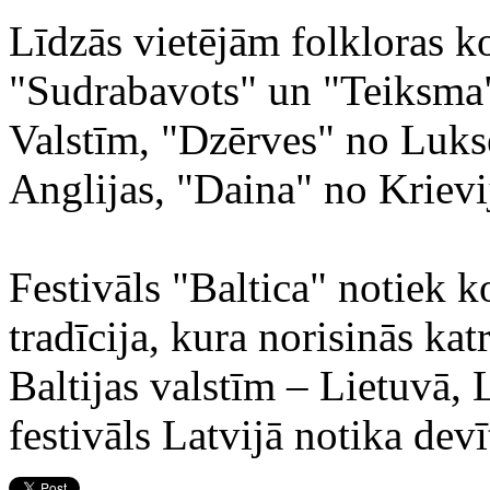
Līdzās vietējām folkloras k
"Sudrabavots" un "Teiksma
Valstīm, "Dzērves" no Luk
Anglijas, "Daina" no Krievi
Festivāls "Baltica" notiek k
tradīcija, kura norisinās ka
Baltijas valstīm – Lietuvā, 
festivāls Latvijā notika devī