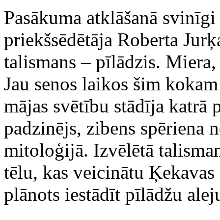
Pasākuma atklāšanā svinīg
priekšsēdētāja Roberta Jurķ
talismans – pīlādzis. Miera,
Jau senos laikos šim kokam 
mājas svētību stādīja katrā
padzinējs, zibens spēriena n
mitoloģijā. Izvēlētā talisma
tēlu, kas veicinātu Ķekava
plānots iestādīt pīlādžu alej