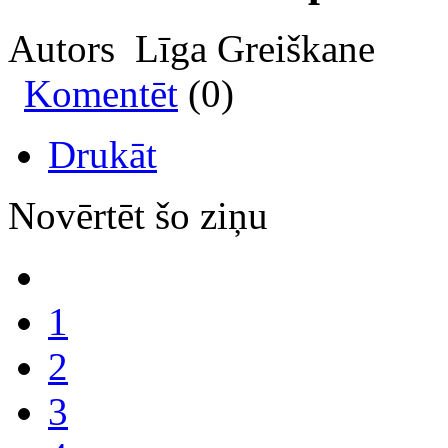
Autors Līga Greiškane
Komentēt
(0)
Drukāt
Novērtēt šo ziņu
1
2
3