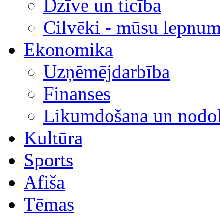
Dzīve un ticība
Cilvēki - mūsu lepnum
Ekonomika
Uzņēmējdarbība
Finanses
Likumdošana un nodok
Kultūra
Sports
Afiša
Tēmas