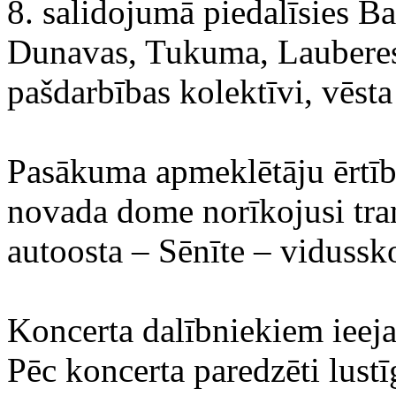
8. salidojumā piedalīsies B
Dunavas, Tukuma, Lauberes
pašdarbības kolektīvi, vēsta
Pasākuma apmeklētāju ērtī
novada dome norīkojusi tran
autoosta – Sēnīte – vidussk
Koncerta dalībniekiem ieeja
Pēc koncerta paredzēti lustī