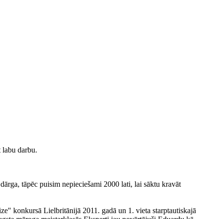
t labu darbu.
ārga, tāpēc puisim nepieciešami 2000 lati, lai sāktu kravāt
ze" konkursā Lielbritānijā 2011. gadā un 1. vieta starptautiskajā