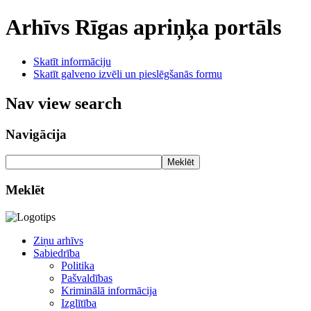
Arhīvs
Rīgas apriņķa portāls
Skatīt informāciju
Skatīt galveno izvēli un pieslēgšanās formu
Nav view search
Navigācija
Meklēt
Meklēt
Ziņu arhīvs
Sabiedrība
Politika
Pašvaldības
Kriminālā informācija
Izglītība