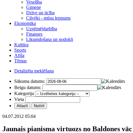
Veselība
Ģimene
Dzīve un ticība
Cilvēki - mūsu lepnums
Ekonomika
Uzņēmējdarbība
Finanses
Likumdošana un nodokļi
Kultūra
Sports
Afiša
Tēmas
Detalizēta meklēšana
Sākuma datums:
Beigu datums:
Kategorija
Vieta
04.07.2012 05:04
Jaunais pianisma virtuozs no Baldones vāc