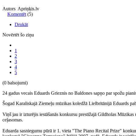
Autors Apriņķis.lv
Komentēt
(5)
Drukāt
Novērtēt šo ziņu
1
2
3
4
5
(0 balsojumi)
24 gadus vecais Eduards Grieznis no Baldones sapņo par spožu pianista 
Šogad Karaliskajā Ziemeļu mūzikas koledžā Lielbritānijā Eduards pabe
Viņš jau ir izturējis iestāšanās konkursu prestižajā Gildholas Mūzika
ceļasomas.
Eduarda sasniegumu pūrā ir 1. vieta "The Piano Recital Prize" konkursā