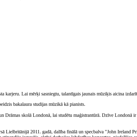
karjeru. Lai mērķi sasniegtu, talantīgais jaunais mūziķis aicina izdarī
idzis bakalaura studijas mūzikā kā pianists.
s un Drāmas skolā Londonā, lai studētu maģistrantūrā. Dzīve Londonā ir d
 Lielbritānijā 2011. gadā, dalība finālā un specbalva "John Ireland Pri