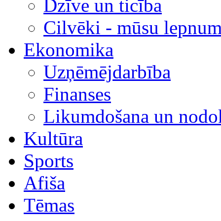
Dzīve un ticība
Cilvēki - mūsu lepnum
Ekonomika
Uzņēmējdarbība
Finanses
Likumdošana un nodok
Kultūra
Sports
Afiša
Tēmas