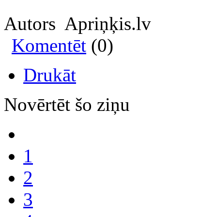
Autors Apriņķis.lv
Komentēt
(0)
Drukāt
Novērtēt šo ziņu
1
2
3