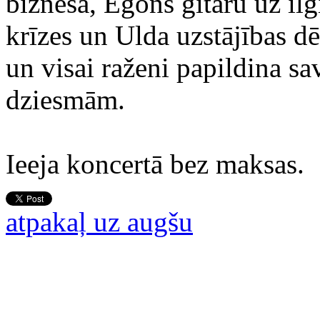
biznesā, Egons ģitāru uz ilg
krīzes un Ulda uzstājības dē
un visai raženi papildina sa
dziesmām.
Ieeja koncertā bez maksas.
atpakaļ uz augšu