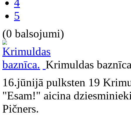
4
5
(0 balsojumi)
Krimuldas baznīca
16.jūnijā pulksten 19 Krim
"Esam!" aicina dziesminiek
Pičners.