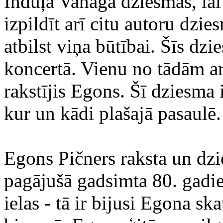
Induļa Vanaga dziesmas, lai
izpildīt arī citu autoru dzi
atbilst viņa būtībai. Šīs dzi
koncertā. Vienu no tādām a
rakstījis Egons. Šī dziesma
kur un kādi plašajā pasaulē.
Egons Pičners raksta un dzi
pagājušā gadsimta 80. gadi
ielas - tā ir bijusi Egona ska