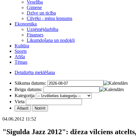
Veselība
Ģimene
Dzīve un ticība
Cilvēki - mūsu lepnums
Ekonomika
Uzņēmējdarbība
Finanses
Likumdošana un nodokļi
Kultūra
Sports
Afiša
Tēmas
Detalizēta meklēšana
Sākuma datums:
Beigu datums:
Kategorija
Vieta
04.06.2012 11:52
"Sigulda Jazz 2012": džeza vilciens atcelts,