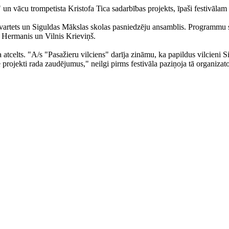
 un vācu trompetista Kristofa Tica sadarbības projekts, īpaši festivāl
nu kvartets un Siguldas Mākslas skolas pasniedzēju ansamblis. Programmu
 Hermanis un Vilnis Krieviņš.
a atcelts. "A/s "Pasažieru vilciens" darīja zināmu, ka papildus vilcieni 
projekti rada zaudējumus," neilgi pirms festivāla paziņoja tā organizato