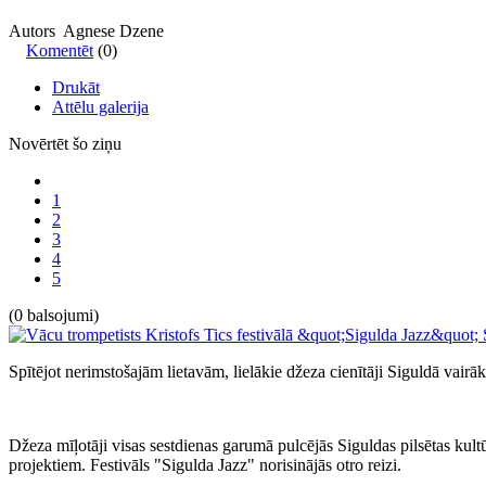
Autors Agnese Dzene
Komentēt
(0)
Drukāt
Attēlu galerija
Novērtēt šo ziņu
1
2
3
4
5
(0 balsojumi)
Spītējot nerimstošajām lietavām, lielākie džeza cienītāji Siguldā vai
Džeza mīļotāji visas sestdienas garumā pulcējās Siguldas pilsētas kultū
projektiem. Festivāls "Sigulda Jazz" norisinājās otro reizi.