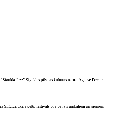
ā "Sigulda Jazz" Siguldas pilsētas kultūras namā.
Agnese Dzene
s Siguldā tika atcelti, festivāls bija bagāts unikāliem un jauniem