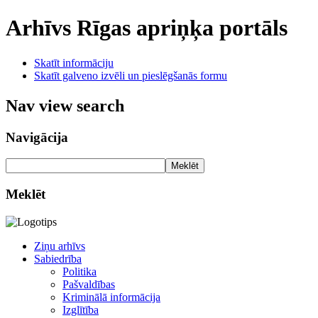
Arhīvs
Rīgas apriņķa portāls
Skatīt informāciju
Skatīt galveno izvēli un pieslēgšanās formu
Nav view search
Navigācija
Meklēt
Meklēt
Ziņu arhīvs
Sabiedrība
Politika
Pašvaldības
Kriminālā informācija
Izglītība