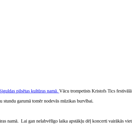
Vācu trompetists Kristofs Tics festivāl
rāku stundu garumā tomēr nodevās mūzikas burvībai.
ras namā. Lai gan nelabvēlīgo laika apstākļu dēļ koncerti vairākās vietā