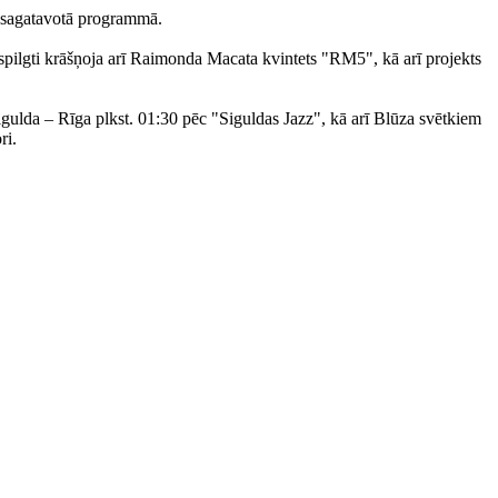
am sagatavotā programmā.
 spilgti krāšņoja arī Raimonda Macata kvintets "RM5", kā arī projekts
Sigulda – Rīga plkst. 01:30 pēc "Siguldas Jazz", kā arī Blūza svētkiem
ri.