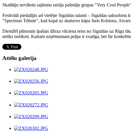
Skatītāju neviltotu sajūsmu raisīja pašmāju grupas "Very Cool People"
Festivālā piedalījās arī vietējie Siguldas talanti – Siguldas saksofo
"Spectrum Tribute", kad kopā uz skatuves kāpa Juris Kristons, Aivars
Diemžēl plānotais īpašais džeza vilciena reiss no Siguldas uz Rīgu tik
netiks norīkoti. Katram uzņēmumam peļņa ir svarīga, bet šie konkrētie 
Attēlu galerija