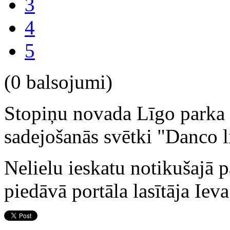
3
4
5
(0 balsojumi)
Stopiņu novada Līgo parka e
sadejošanās svētki "Danco l
Nelielu ieskatu notikušajā 
piedāvā portāla lasītāja Ieva