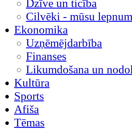
Dzīve un ticība
Cilvēki - mūsu lepnum
Ekonomika
Uzņēmējdarbība
Finanses
Likumdošana un nodok
Kultūra
Sports
Afiša
Tēmas