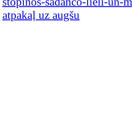
stopinos-sadanco-lieli-un-
atpakaļ uz augšu