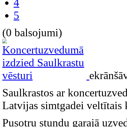
4
5
(0 balsojumi)
ekrānšā
Saulkrastos ar koncertuzved
Latvijas simtgadei veltītais 
Pusotru stundu garajā uzved