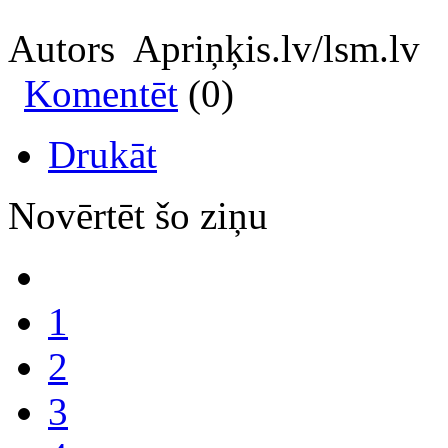
Autors Apriņķis.lv/lsm.lv
Komentēt
(0)
Drukāt
Novērtēt šo ziņu
1
2
3