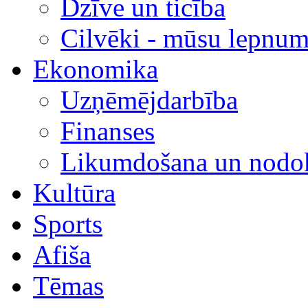
Dzīve un ticība
Cilvēki - mūsu lepnum
Ekonomika
Uzņēmējdarbība
Finanses
Likumdošana un nodok
Kultūra
Sports
Afiša
Tēmas