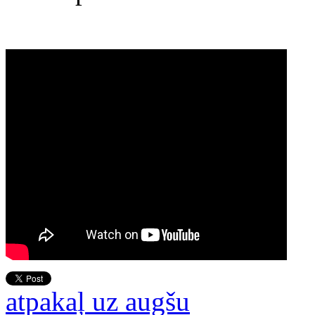
atpakaļ uz augšu