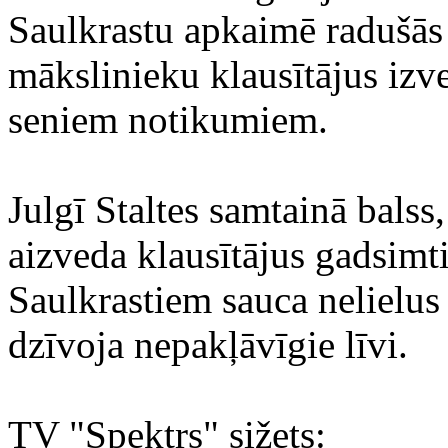
Saulkrastu apkaimē radušās
mākslinieku klausītājus izv
seniem notikumiem.
Julgī Staltes samtainā bals
aizveda klausītājus gadsimt
Saulkrastiem sauca nelielus 
dzīvoja nepakļāvīgie līvi.
TV "Spektrs" sižets: