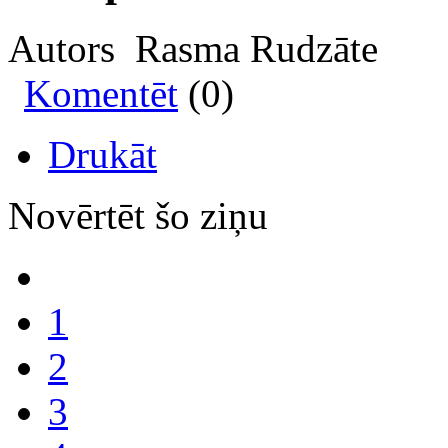
Autors Rasma Rudzāte
Komentēt
(0)
Drukāt
Novērtēt šo ziņu
1
2
3