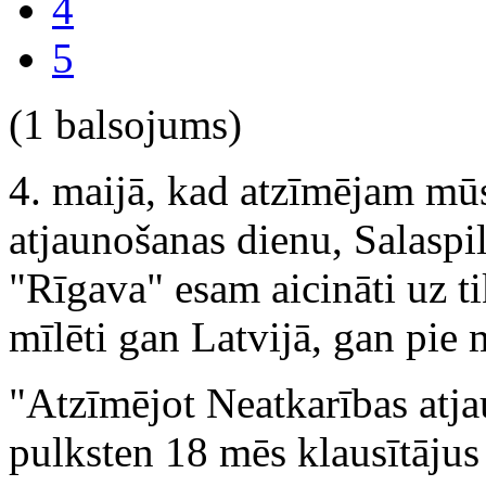
4
5
(1 balsojums)
4. maijā, kad atzīmējam mūs
atjaunošanas dienu, Salaspi
"Rīgava" esam aicināti uz ti
mīlēti gan Latvijā, gan pie 
"Atzīmējot Neatkarības atja
pulksten 18 mēs klausītājus 