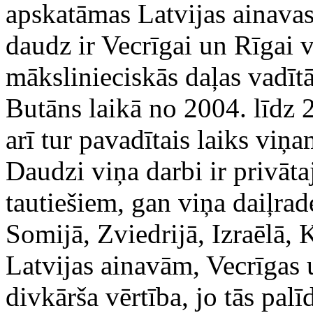
apskatāmas Latvijas ainavas,
daudz ir Vecrīgai un Rīgai v
mākslinieciskās daļas vadī
Butāns laikā no 2004. līdz
arī tur pavadītais laiks viņam
Daudzi viņa darbi ir privāt
tautiešiem, gan viņa daiļrad
Somijā, Zviedrijā, Izraēlā, 
Latvijas ainavām, Vecrīgas 
divkārša vērtība, jo tās pal