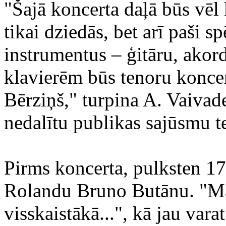
"Šajā koncerta daļā būs vēl 
tikai dziedās, bet arī paši 
instrumentus – ģitāru, akor
klavierēm būs tenoru koncer
Bērziņš," turpina A. Vaivad
nedalītu publikas sajūsmu te
Pirms koncerta, pulksten 17
Rolandu Bruno Butānu. "Māk
visskaistākā...", kā jau var