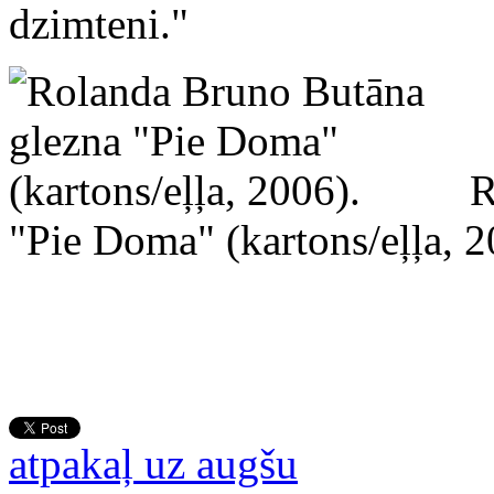
dzimteni."
R
"Pie Doma" (kartons/eļļa, 2
atpakaļ uz augšu