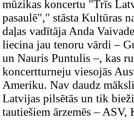
mūzikas koncertu "Trīs Latvi
pasaulē"," stāsta Kultūras 
daļas vadītāja Anda Vaivade
liecina jau tenoru vārdi – 
un Nauris Puntulis –, kas ru
koncertturneju viesojās Aus
Ameriku. Nav daudz mākslini
Latvijas pilsētās un tik biež
tautiešiem ārzemēs – ASV, 