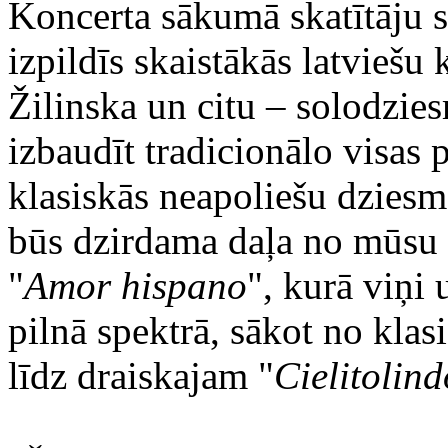
Koncerta sākumā skatītāju s
izpildīs skaistākās latviešu
Žilinska un citu – solodzie
izbaudīt tradicionālo visas 
klasiskās neapoliešu dziesm
būs dzirdama daļa no mūsu
"
Amor hispano
", kurā viņi
pilnā spektrā, sākot no klas
līdz draiskajam "
Cielitolind