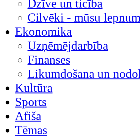
Dzīve un ticība
Cilvēki - mūsu lepnum
Ekonomika
Uzņēmējdarbība
Finanses
Likumdošana un nodok
Kultūra
Sports
Afiša
Tēmas