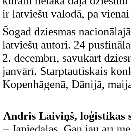
kurām lielākā daļa dziesmu 
ir latviešu valodā, pa viena
Šogad dziesmas nacionālajā a
latviešu autori. 24 pusfināla
2. decembrī, savukārt dziesm
janvārī. Starptautiskais kon
Kopenhāgenā, Dānijā, maij
Andris Laiviņš, loģistikas s
– Jāpiedalās. Gan jau arī m