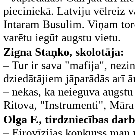
pieciniekā. Latviju vēlreiz 
Intaram Busulim. Viņam torei
varētu iegūt augstu vietu.
Zigna Staņko, skolotāja:
– Tur ir sava "mafija", nezi
dziedātājiem jāparādās arī ā
– nekas, ka neieguva augstu
Ritova, "Instrumenti", Mār
Olga F., tirdzniecības darb
– Eirovīzijas konkurss man n