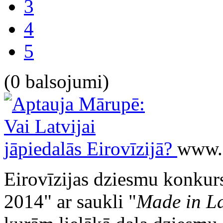
3
4
5
(0 balsojumi)
www.f
Eirovīzijas dziesmu konkurs
2014" ar saukli "
Made in La