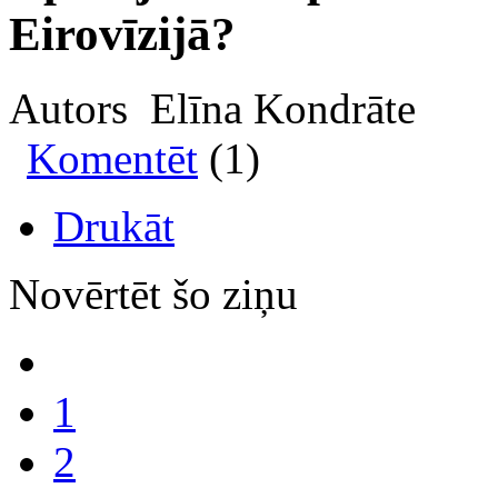
Eirovīzijā?
Autors Elīna Kondrāte
Komentēt
(1)
Drukāt
Novērtēt šo ziņu
1
2