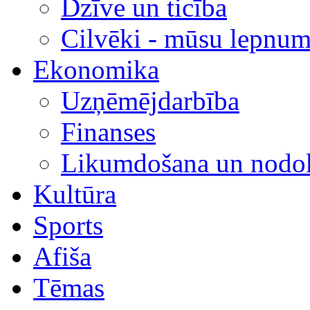
Dzīve un ticība
Cilvēki - mūsu lepnum
Ekonomika
Uzņēmējdarbība
Finanses
Likumdošana un nodok
Kultūra
Sports
Afiša
Tēmas