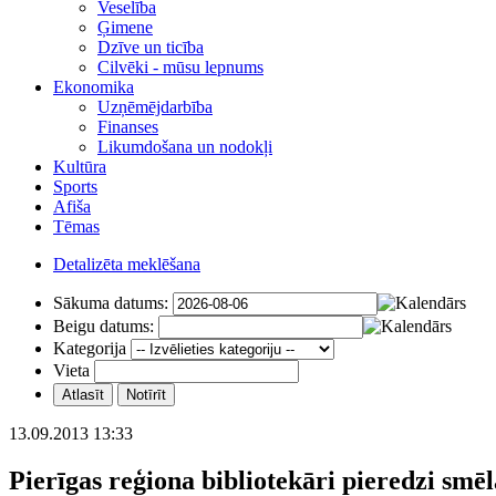
Veselība
Ģimene
Dzīve un ticība
Cilvēki - mūsu lepnums
Ekonomika
Uzņēmējdarbība
Finanses
Likumdošana un nodokļi
Kultūra
Sports
Afiša
Tēmas
Detalizēta meklēšana
Sākuma datums:
Beigu datums:
Kategorija
Vieta
13.09.2013 13:33
Pierīgas reģiona bibliotekāri pieredzi smē