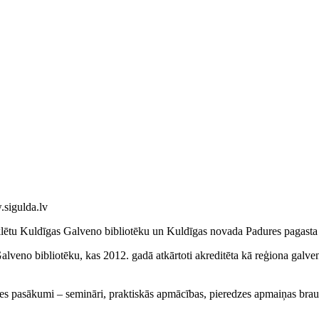
sigulda.lv
klētu Kuldīgas Galveno bibliotēku un Kuldīgas novada Padures pagasta 
veno bibliotēku, kas 2012. gadā atkārtoti akreditēta kā reģiona galvenā
es pasākumi – semināri, praktiskās apmācības, pieredzes apmaiņas brauc