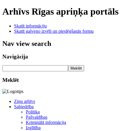
Arhīvs
Rīgas apriņķa portāls
Skatīt informāciju
Skatīt galveno izvēli un pieslēgšanās formu
Nav view search
Navigācija
Meklēt
Meklēt
Ziņu arhīvs
Sabiedrība
Politika
Pašvaldības
Kriminālā informācija
Izglītība