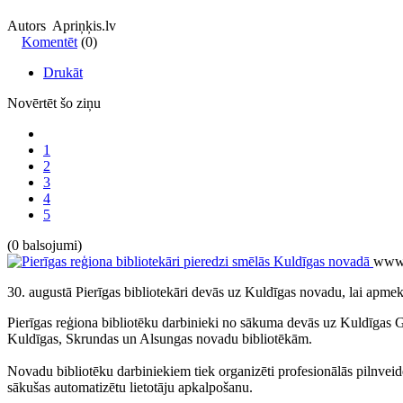
Autors Apriņķis.lv
Komentēt
(0)
Drukāt
Novērtēt šo ziņu
1
2
3
4
5
(0 balsojumi)
www.
30. augustā Pierīgas bibliotekāri devās uz Kuldīgas novadu, lai apme
Pierīgas reģiona bibliotēku darbinieki no sākuma devās uz Kuldīgas Gal
Kuldīgas, Skrundas un Alsungas novadu bibliotēkām.
Novadu bibliotēku darbiniekiem tiek organizēti profesionālās pilnveid
sākušas automatizētu lietotāju apkalpošanu.