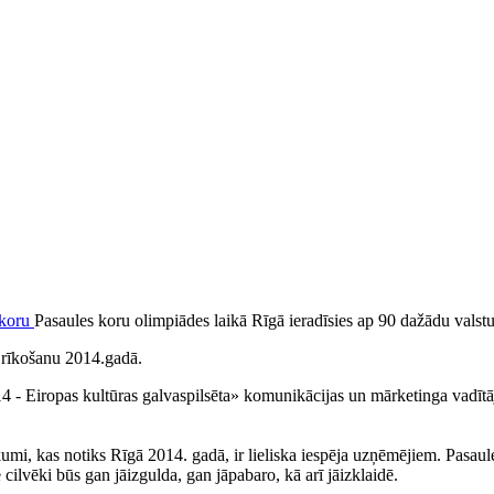
Pasaules koru olimpiādes laikā Rīgā ieradīsies ap 90 dažādu valst
s rīkošanu 2014.gadā.
14 - Eiropas kultūras galvaspilsēta» komunikācijas un mārketinga vadīt
mi, kas notiks Rīgā 2014. gadā, ir lieliska iespēja uzņēmējiem. Pasaul
 cilvēki būs gan jāizgulda, gan jāpabaro, kā arī jāizklaidē.