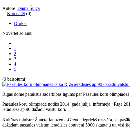
Autore
Daina Šulca
Komentēt
(0)
Drukāt
Novērtēt šo ziņu
1
2
3
4
5
(0 balsojumi)
Rīgas domē parakstīs sadarbības līgums par Pasaules koru olimpiāde
Pasaules koru olimpiāde notiks 2014. gada jūlijā, informēja «Rīga 20
ieradīsies ap 90 dažādu valstu kori.
Kultūras ministre Žaneta Jaunzeme-Grende iepriekš uzsvēra, ka pasāku
dažādām pasaules valstīm ieradīsies aptuveni 5000 skatītāju un visi šie