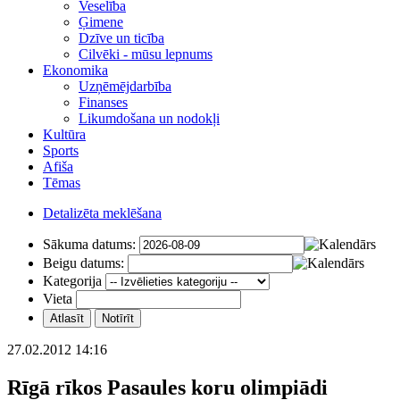
Veselība
Ģimene
Dzīve un ticība
Cilvēki - mūsu lepnums
Ekonomika
Uzņēmējdarbība
Finanses
Likumdošana un nodokļi
Kultūra
Sports
Afiša
Tēmas
Detalizēta meklēšana
Sākuma datums:
Beigu datums:
Kategorija
Vieta
27.02.2012 14:16
Rīgā rīkos Pasaules koru olimpiādi