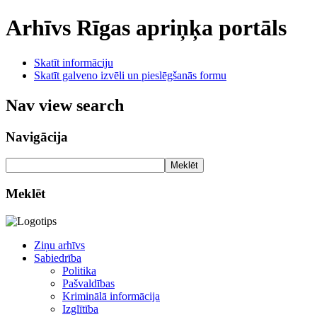
Arhīvs
Rīgas apriņķa portāls
Skatīt informāciju
Skatīt galveno izvēli un pieslēgšanās formu
Nav view search
Navigācija
Meklēt
Meklēt
Ziņu arhīvs
Sabiedrība
Politika
Pašvaldības
Kriminālā informācija
Izglītība