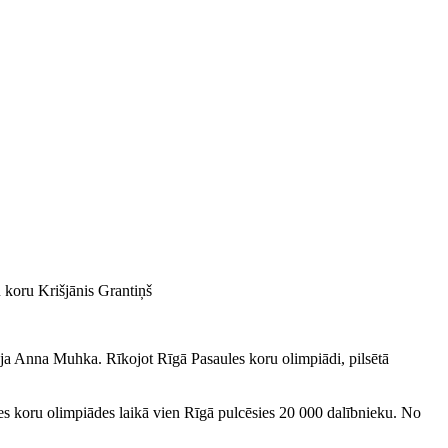
u koru
Krišjānis Grantiņš
āja Anna Muhka. Rīkojot Rīgā Pasaules koru olimpiādi, pilsētā
es koru olimpiādes laikā vien Rīgā pulcēsies 20 000 dalībnieku. No