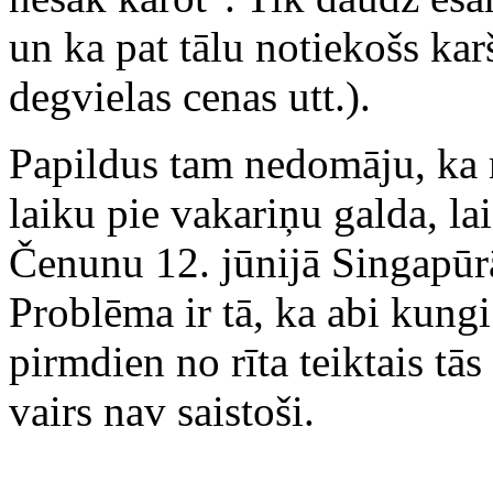
un ka pat tālu notiekošs ka
degvielas cenas utt.).
Papildus tam nedomāju, ka 
laiku pie vakariņu galda, l
Čenunu 12. jūnijā Singapūrā 
Problēma ir tā, ka abi kungi
pirmdien no rīta teiktais tā
vairs nav saistoši.