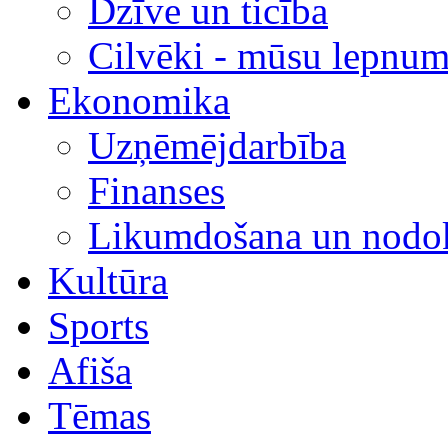
Dzīve un ticība
Cilvēki - mūsu lepnum
Ekonomika
Uzņēmējdarbība
Finanses
Likumdošana un nodok
Kultūra
Sports
Afiša
Tēmas