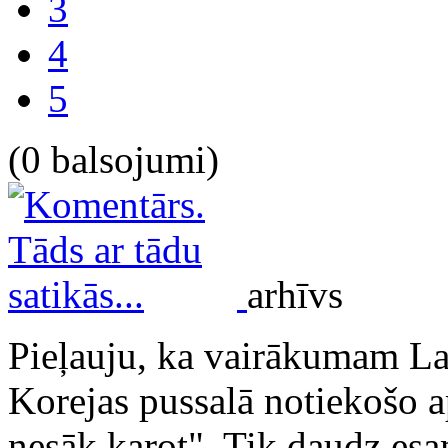
3
4
5
(0 balsojumi)
arhīvs
Pieļauju, ka vairākumam Lat
Korejas pussalā notiekošo ap
nesāk karot". Tik daudz esam