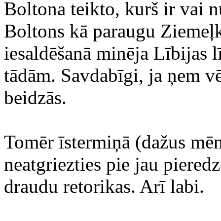
Boltona teikto, kurš ir vai n
Boltons kā paraugu Ziemeļ
iesaldēšanā minēja Lībijas l
tādām. Savdabīgi, ja ņem vēr
beidzās.
Tomēr īstermiņā (dažus mēn
neatgriezties pie jau piere
draudu retorikas. Arī labi.