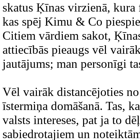
skatus Ķīnas virzienā, kura f
kas spēj Kimu & Co piespiest
Citiem vārdiem sakot, Ķīnas
attiecībās pieaugs vēl vairāk
jautājums; man personīgi ta
Vēl vairāk distancējoties n
īstermiņa domāšanā. Tas, ka 
valsts intereses, pat ja to dē
sabiedrotajiem un noteiktām