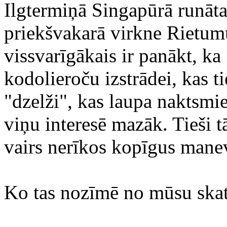
Ilgtermiņā Singapūrā runātai
priekšvakarā virkne Rietum
vissvarīgākais ir panākt, k
kodolieroču izstrādei, kas t
"dzelži", kas laupa naktsmi
viņu interesē mazāk. Tieši 
vairs nerīkos kopīgus mane
Ko tas nozīmē no mūsu ska