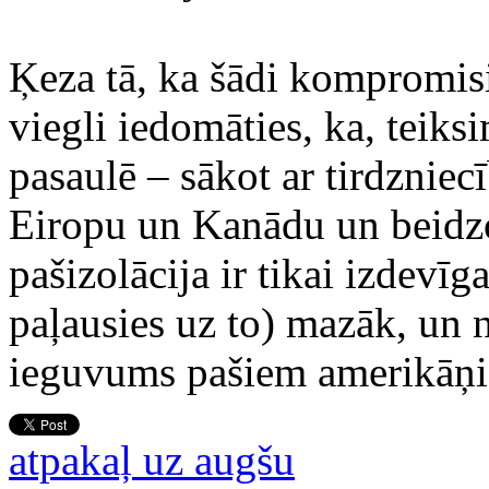
Ķeza tā, ka šādi kompromisi 
viegli iedomāties, ka, teiks
pasaulē – sākot ar tirdznie
Eiropu un Kanādu un beidzo
pašizolācija ir tikai izdevīg
paļausies uz to) mazāk, un na
ieguvums pašiem amerikāņ
atpakaļ uz augšu