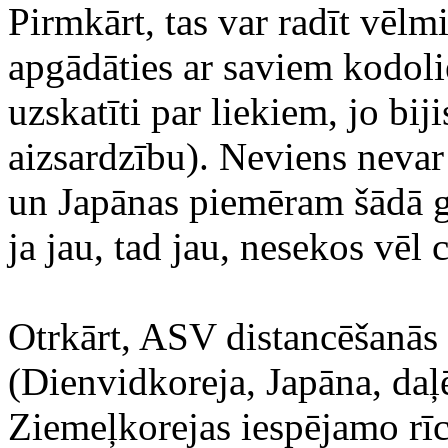
Pirmkārt, tas var radīt vēlm
apgādāties ar saviem kodolie
uzskatīti par liekiem, jo bi
aizsardzību). Neviens nevar
un Japānas piemēram šādā g
ja jau, tad jau, nesekos vēl 
Otrkārt, ASV distancēšanās 
(Dienvidkoreja, Japāna, daļē
Ziemeļkorejas iespējamo rīcī