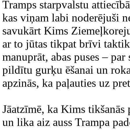
Tramps starpvalstu attiecīb
kas viņam labi noderējuši 
savukārt Kims Ziemeļkoreju 
ar to jūtas tikpat brīvi takt
manuprāt, abas puses – par 
pildītu gurķu ēšanai un roka
apzinās, ka paļauties uz pret
Jāatzīmē, ka Kims tikšanās 
un lika aiz auss Trampa pa