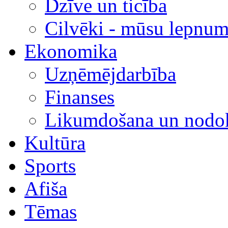
Dzīve un ticība
Cilvēki - mūsu lepnum
Ekonomika
Uzņēmējdarbība
Finanses
Likumdošana un nodok
Kultūra
Sports
Afiša
Tēmas