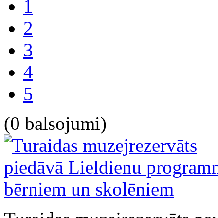
1
2
3
4
5
(0 balsojumi)