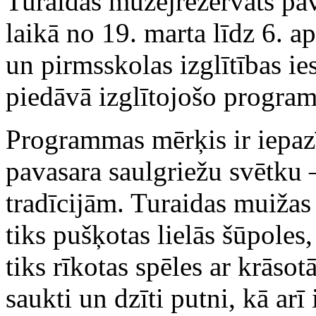
Turaidas muzejrezervāts pav
laikā no 19. marta līdz 6. 
un pirmsskolas izglītības 
piedāvā izglītojošo progra
Programmas mērķis ir iepazī
pavasara saulgriežu svētku 
tradīcijām. Turaidas muižas
tiks pušķotas lielās šūpoles,
tiks rīkotas spēles ar krāso
saukti un dzīti putni, kā arī