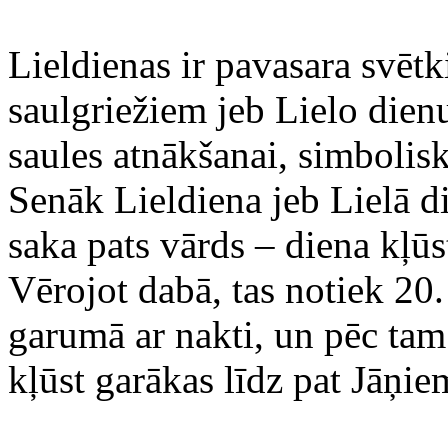
Lieldienas ir pavasara svētk
saulgriežiem jeb Lielo dien
saules atnākšanai, simbolis
Senāk Lieldiena jeb Lielā di
saka pats vārds – diena kļūst
Vērojot dabā, tas notiek 20.
garumā ar nakti, un pēc tam
kļūst garākas līdz pat Jāņie