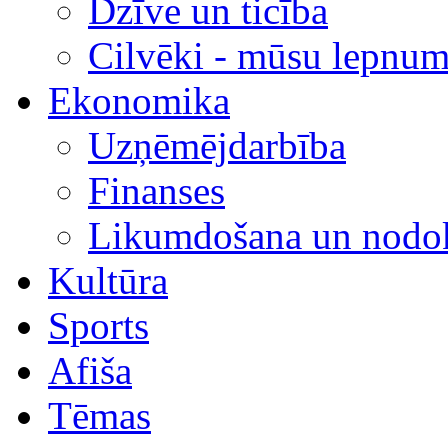
Dzīve un ticība
Cilvēki - mūsu lepnum
Ekonomika
Uzņēmējdarbība
Finanses
Likumdošana un nodok
Kultūra
Sports
Afiša
Tēmas