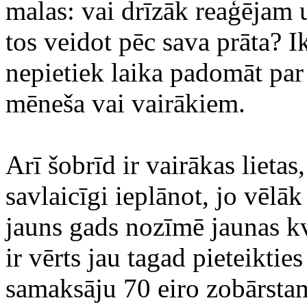
malas: vai drīzāk reaģējam 
tos veidot pēc sava prāta? 
nepietiek laika padomāt par
mēneša vai vairākiem.
Arī šobrīd ir vairākas lietas,
savlaicīgi ieplānot, jo vēlāk
jauns gads nozīmē jaunas k
ir vērts jau tagad pieteiktie
samaksāju 70 eiro zobārst