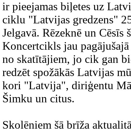
ir pieejamas biļetes uz Latv
ciklu "Latvijas gredzens" 25.
Jelgavā. Rēzeknē un Cēsīs ši
Koncertcikls jau pagājušajā 
no skatītājiem, jo cik gan b
redzēt spožākās Latvijas m
kori "Latvija", diriģentu Mā
Šimku un citus.
Skolēniem šā brīža aktualit