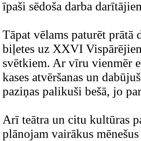
īpaši sēdoša darba darītājie
Tāpat vēlams paturēt prātā d
biļetes uz XXVI Vispārēji
svētkiem. Ar vīru vienmēr e
kases atvēršanas un dabūjuš
paziņas palikuši bešā, jo par
Arī teātra un citu kultūra
plānojam vairākus mēnešus 