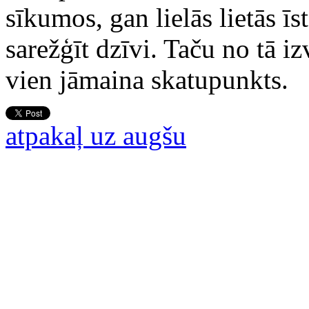
sīkumos, gan lielās lietās īs
sarežģīt dzīvi. Taču no tā iz
vien jāmaina skatupunkts.
atpakaļ uz augšu