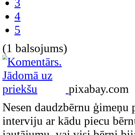
3
4
5
(1 balsojums)
pixabay.com
Nesen daudzbērnu ģimeņu p
interviju ar kādu piecu bē
jautājumu, vai visi bērni bi