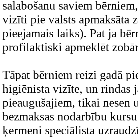
salabošanu saviem bērniem, 
vizīti pie valsts apmaksāta z
pieejamais laiks). Pat ja bē
profilaktiski apmeklēt zobā
Tāpat bērniem reizi gadā p
higiēnista vizīte, un rindas 
pieaugušajiem, tikai nesen u
bezmaksas nodarbību kursu p
ķermeni speciālista uzraudz