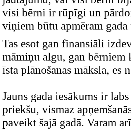
visi bērni ir rūpīgi un pārdom
viņiem būtu apmēram gada u
Tas esot gan finansiāli izde
māmiņu algu, gan bērniem ko
īsta plānošanas māksla, es 
Jauns gada iesākums ir labs
priekšu, vismaz apņemšanās
paveikt šajā gadā. Varam arī