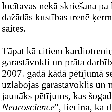
locītavas nekā skriešana pa 
dažādās kustības trenē ķerm
saites.
Tāpat kā citiem kardiotreni
garastāvokli un prāta darbī
2007. gadā kādā pētījumā se
uzlabojas garastāvoklis un 
jaunāks pētījums, kas šogad
Neuroscience
", liecina, ka 