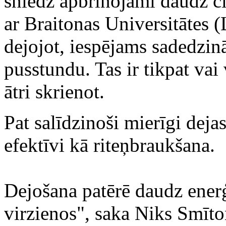
sniedz apbrīnojami daudz c
ar Braitonas Universitātes (
dejojot, iespējams sadedzin
pusstundu. Tas ir tikpat vai 
ātri skrienot.
Pat salīdzinoši mierīgi dejas
efektīvi kā riteņbraukšana.
Dejošana patērē daudz enerģi
virzienos", saka Niks Smīto