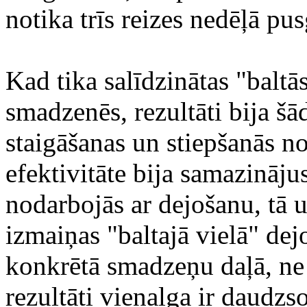
notika trīs reizes nedēļā p
Kad tika salīdzinātas "baltā
smadzenēs, rezultāti bija šād
staigāšanas un stiepšanās no
efektivitāte bija samazinājus
nodarbojās ar dejošanu, tā u
izmaiņas "baltajā vielā" dej
konkrētā smadzeņu daļā, ne
rezultāti vienalga ir daudzso