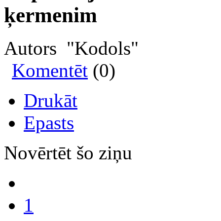
ķermenim
Autors "Kodols"
Komentēt
(0)
Drukāt
Epasts
Novērtēt šo ziņu
1