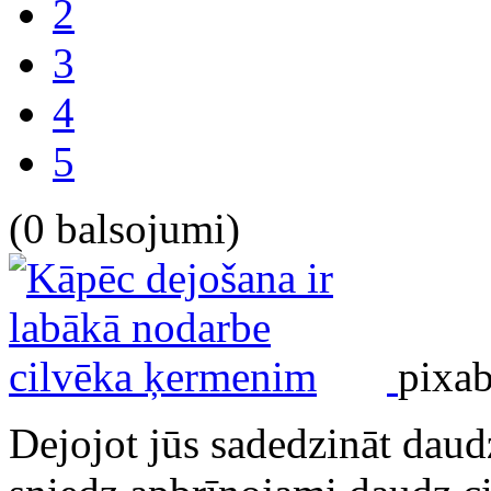
2
3
4
5
(0 balsojumi)
pixa
Dejojot jūs sadedzināt daudz