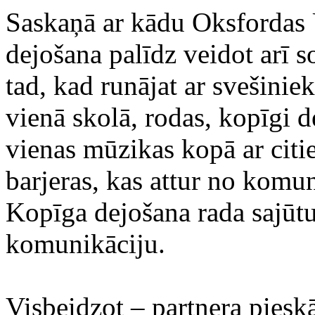
Saskaņā ar kādu Oksfordas U
dejošana palīdz veidot arī so
tad, kad runājat ar svešinie
vienā skolā, rodas, kopīgi d
vienas mūzikas kopā ar cit
barjeras, kas attur no komu
Kopīga dejošana rada sajūtu,
komunikāciju.
Visbeidzot – partnera pieskā