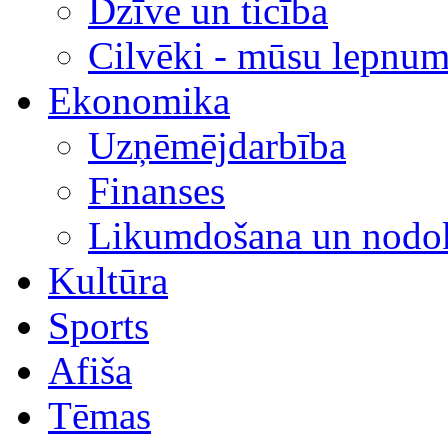
Dzīve un ticība
Cilvēki - mūsu lepnum
Ekonomika
Uzņēmējdarbība
Finanses
Likumdošana un nodok
Kultūra
Sports
Afiša
Tēmas