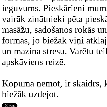
ieguvums. Pieskārieni mums 
vairāk zinātnieki pēta pies
masāžu, sadošanos rokās un 
formas, jo biežāk viņi atklā
un mazina stresu. Varētu teik
apskāviens reizē.
Kopumā ņemot, ir skaidrs, 
biežāk uzdejot.