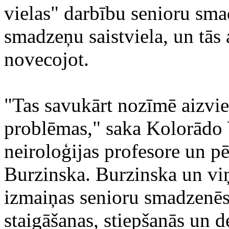
vielas" darbību senioru sma
smadzeņu saistviela, un tās
novecojot.
"Tas savukārt nozīmē aizvi
problēmas," saka Kolorādo V
neiroloģijas profesore un p
Burzinska. Burzinska un viņa
izmaiņas senioru smadzenēs,
staigāšanas, stiepšanās un 