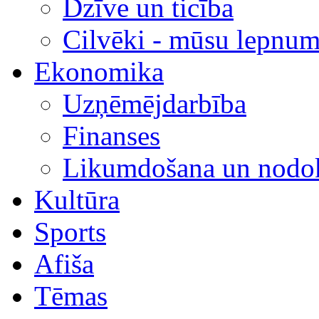
Dzīve un ticība
Cilvēki - mūsu lepnum
Ekonomika
Uzņēmējdarbība
Finanses
Likumdošana un nodok
Kultūra
Sports
Afiša
Tēmas