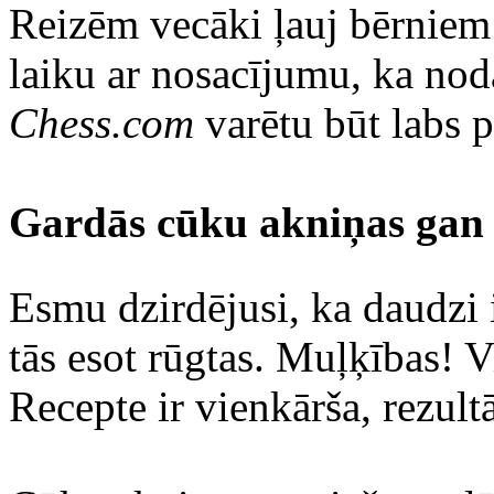
Reizēm vecāki ļauj bērniem 
laiku ar nosacījumu, ka noda
Chess.com
varētu būt labs
Gardās cūku akniņas gan 
Esmu dzirdējusi, ka daudzi 
tās esot rūgtas. Muļķības! V
Recepte ir vienkārša, rezultā