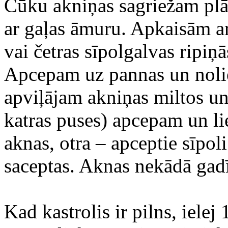
Cūku akniņas sagriežam plān
ar gaļas āmuru. Apkaisām ar
vai četras sīpolgalvas ripiņā
Apcepam uz pannas un noli
apviļājam akniņas miltos u
katras puses) apcepam un li
aknas, otra – apceptie sīpol
saceptas. Aknas nekādā gad
Kad kastrolis ir pilns, iele