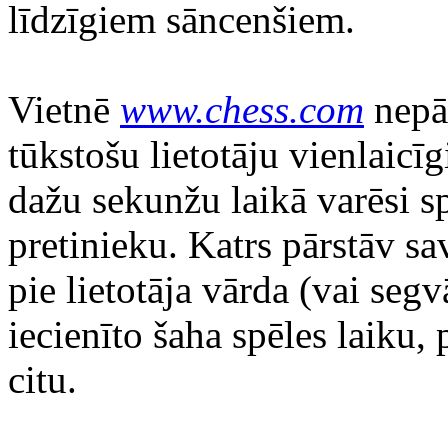
līdzīgiem sāncenšiem.
Vietnē
www.chess.com
nepār
tūkstošu lietotāju vienlaicīgi
dažu sekunžu laikā varēsi sp
pretinieku. Katrs pārstāv sa
pie lietotāja vārda (vai segv
iecienīto šaha spēles laiku,
citu.