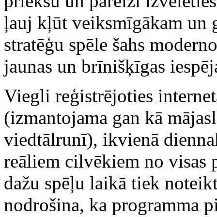
priekšu un pareizi izvēlēties 
ļauj kļūt veiksmīgākam un 
stratēģu spēle šahs moderno
jaunas un brīnišķīgas iespēj
Viegli reģistrējoties interne
(izmantojama gan kā mājasla
viedtālrunī), ikvienā diennak
reāliem cilvēkiem no visas p
dažu spēļu laikā tiek noteikt
nodrošina, ka programma pie