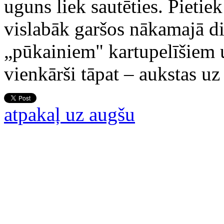
uguns liek sautēties. Pieti
vislabāk garšos nākamajā di
„pūkainiem" kartupelīšiem u
vienkārši tāpat – aukstas uz 
atpakaļ uz augšu