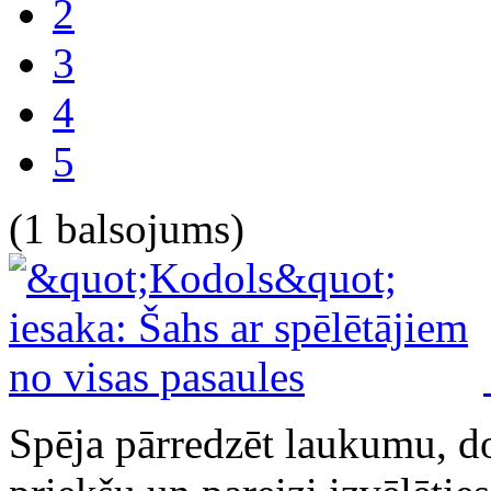
2
3
4
5
(1 balsojums)
Spēja pārredzēt laukumu, d